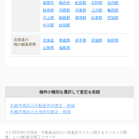
留萌市
稚内市
虻田郡
石狩郡
岩内郡
枝幸郡
河西郡
河東郡
上川郡
亀田郡
川上郡
釧路郡
標津郡
白老郡
空知郡
中川郡
紋別郡
北海道の
北海道
青森県
岩手県
宮城県
秋田県
他の都道府県
山形県
福島県
物件の種別を選択して査定を依頼
札幌市東区の不動産売却査定・相場
札幌市東区の土地売却査定・相場
※1 2025年1月現在「不動産会社の一括査定サイトに関するランキング調
査」より(株)東京商工リサーチ