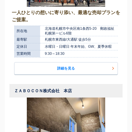
一人ひとりの想いに寄り添い、最適な売却プランを
ご提案。
北海道札幌市中央区南1条西5-20 郵政福祉
所在地
札幌第一ビル6階
最寄駅
札幌市東西線/大通駅 徒歩5分
定休日
水曜日・日曜日 年末年始、GW、夏季休暇
営業時間
9:30～18:30
詳細を見る
ＺＡＢＯＣＯＮ株式会社 本店