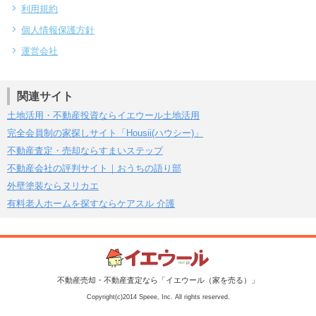
利用規約
個人情報保護方針
運営会社
関連サイト
土地活用・不動産投資ならイエウール土地活用
完全会員制の家探しサイト「Housii(ハウシー)」
不動産査定・売却ならすまいステップ
不動産会社の評判サイト｜おうちの語り部
外壁塗装ならヌリカエ
有料老人ホームを探すならケアスル 介護
不動産売却・不動産査定なら「イエウール（家を売る）」
Copyright(c)2014 Speee, Inc. All rights reserved.