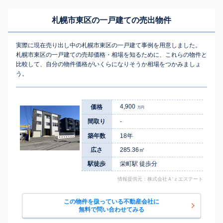
札幌市東区の一戸建ての売出物件
実際に現在売り出し中の札幌市東区の一戸建て事例を用意しました。
札幌市東区の一戸建ての売却価格・相場を知るために、これらの物件と
比較して、自分の物件価格がいくらになりそうか相場をつかみましょ
う。
4,900
価格
万円
間取り
-
築年数
18年
広さ
285.36㎡
駅徒歩
栄町駅 徒歩分
情報提供元：株式会社Ａ’ｚエステート
この物件を扱っている不動産会社に
無料で問い合わせてみる