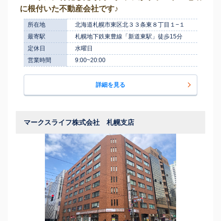
に根付いた不動産会社です♪
所在地
北海道札幌市東区北３３条東８丁目１−１
最寄駅
札幌地下鉄東豊線「新道東駅」徒歩15分
定休日
水曜日
営業時間
9:00~20:00
詳細を見る
マークスライフ株式会社 札幌支店