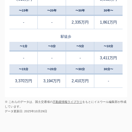
〜15年
〜20年
〜30年
30年〜
-
-
2,335万円
1,861万円
駅徒歩
〜1分
〜3分
〜5分
〜10分
-
-
-
3,411万円
〜15分
〜20分
〜30分
30分〜
3,370万円
3,194万円
2,410万円
-
※ これらのデータは、国土交通省の
不動産情報ライブラリ
をもとにイエウール編集部が作成
しています。
データ更新日: 2025年10月29日