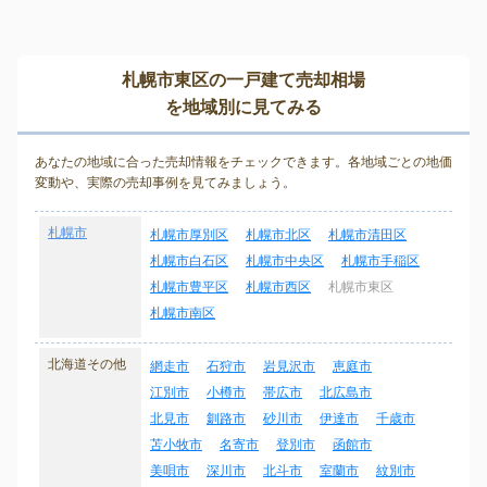
札幌市東区の一戸建て売却相場
を地域別に見てみる
あなたの地域に合った売却情報をチェックできます。各地域ごとの地価
変動や、実際の売却事例を見てみましょう。
札幌市
札幌市厚別区
札幌市北区
札幌市清田区
札幌市白石区
札幌市中央区
札幌市手稲区
札幌市豊平区
札幌市西区
札幌市東区
札幌市南区
北海道その他
網走市
石狩市
岩見沢市
恵庭市
江別市
小樽市
帯広市
北広島市
北見市
釧路市
砂川市
伊達市
千歳市
苫小牧市
名寄市
登別市
函館市
美唄市
深川市
北斗市
室蘭市
紋別市