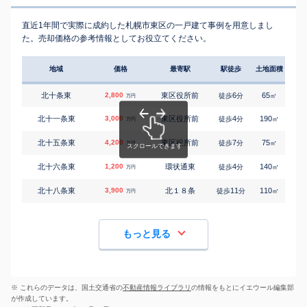
直近1年間で実際に成約した札幌市東区の一戸建て事例を用意しまし
た。売却価格の参考情報としてお役立てください。
地域
価格
最寄駅
駅徒歩
土地面積
延床
北十条東
2,800
東区役所前
6
65
95
徒歩
分
㎡
万円
北十一条東
3,000
東区役所前
4
190
120
徒歩
分
㎡
万円
北十五条東
4,200
東区役所前
7
75
125
徒歩
分
㎡
万円
北十六条東
1,200
環状通東
4
140
110
徒歩
分
㎡
万円
北十八条東
3,900
北１８条
11
110
170
徒歩
分
㎡
万円
もっと見る
※ これらのデータは、国土交通省の
不動産情報ライブラリ
の情報をもとにイエウール編集部
が作成しています。