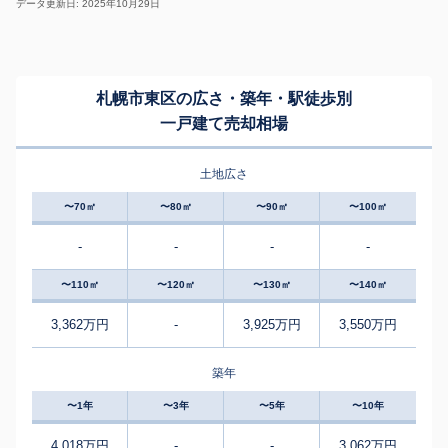
データ更新日: 2025年10月29日
札幌市東区の広さ・築年・駅徒歩別
一戸建て売却相場
土地広さ
〜70㎡
〜80㎡
〜90㎡
〜100㎡
-
-
-
-
〜110㎡
〜120㎡
〜130㎡
〜140㎡
3,362万円
-
3,925万円
3,550万円
築年
〜1年
〜3年
〜5年
〜10年
4,018万円
-
-
3,062万円