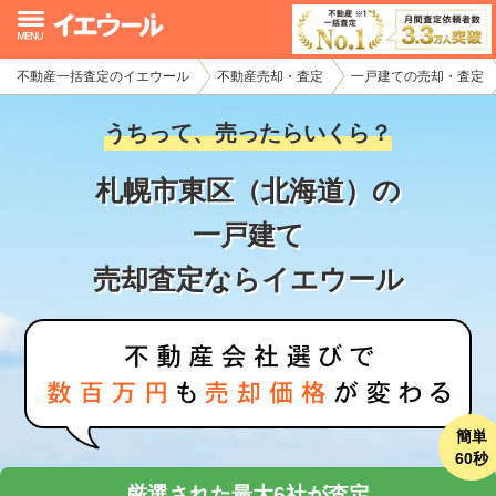
不動産一括査定のイエウール
不動産売却・査定
一戸建ての売却・査定
イエウール加盟希望の不動産会社様
うちって、売ったらいくら？
初めての方へ
札幌市東区（北海道）の
不動産売却の流れ
一戸建て
不動産の売却・一括査定
売却査定ならイエウール
家査定シミュレーター
お問い合わせ
簡単
60秒
厳選された最大6社が査定