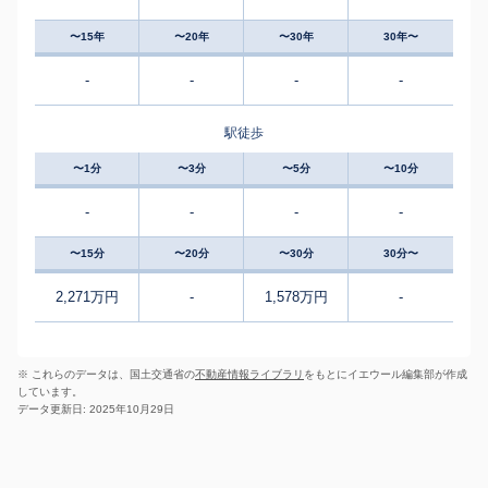
〜15年
〜20年
〜30年
30年〜
-
-
-
-
駅徒歩
〜1分
〜3分
〜5分
〜10分
-
-
-
-
〜15分
〜20分
〜30分
30分〜
2,271万円
-
1,578万円
-
※ これらのデータは、国土交通省の
不動産情報ライブラリ
をもとにイエウール編集部が作成
しています。
データ更新日: 2025年10月29日