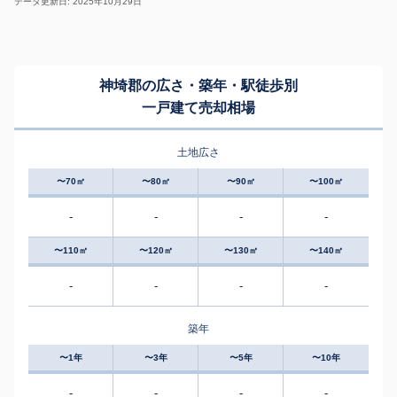
データ更新日: 2025年10月29日
神埼郡の広さ・築年・駅徒歩別
一戸建て売却相場
土地広さ
〜70㎡
〜80㎡
〜90㎡
〜100㎡
-
-
-
-
〜110㎡
〜120㎡
〜130㎡
〜140㎡
-
-
-
-
築年
〜1年
〜3年
〜5年
〜10年
-
-
-
-