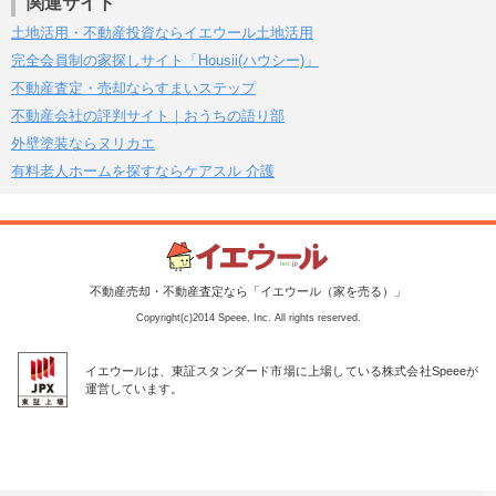
関連サイト
土地活用・不動産投資ならイエウール土地活用
完全会員制の家探しサイト「Housii(ハウシー)」
不動産査定・売却ならすまいステップ
不動産会社の評判サイト｜おうちの語り部
外壁塗装ならヌリカエ
有料老人ホームを探すならケアスル 介護
不動産売却・不動産査定なら「イエウール（家を売る）」
Copyright(c)2014 Speee, Inc. All rights reserved.
イエウールは、東証スタンダード市場に上場している株式会社Speeeが
運営しています。