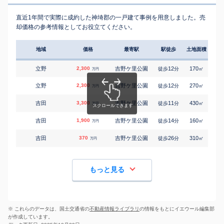
直近1年間で実際に成約した神埼郡の一戸建て事例を用意しました。売
却価格の参考情報としてお役立てください。
地域
価格
最寄駅
駅徒歩
土地面積
延床
立野
2,300
吉野ケ里公園
12
170
100
徒歩
分
㎡
万円
立野
2,300
吉野ケ里公園
12
270
110
徒歩
分
㎡
万円
吉田
3,300
吉野ケ里公園
11
430
130
徒歩
分
㎡
万円
吉田
1,900
吉野ケ里公園
14
160
105
徒歩
分
㎡
万円
吉田
370
吉野ケ里公園
26
310
140
徒歩
分
㎡
万円
もっと見る
※ これらのデータは、国土交通省の
不動産情報ライブラリ
の情報をもとにイエウール編集部
が作成しています。