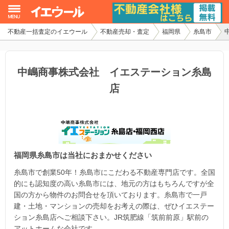
不動産一括査定のイエウール
不動産売却・査定
福岡県
糸島市
イエウール加盟希望の不動産会社様
初めての方へ
中嶋商事株式会社 イエステーション糸島
店
不動産売却の流れ
不動産の売却・一括査定
家査定シミュレーター
福岡県糸島市は当社におまかせください
お問い合わせ
糸島市で創業50年！糸島市にこだわる不動産専門店です。全国
的にも認知度の高い糸島市には、地元の方はもちろんですが全
国の方から物件のお問合せを頂いております。糸島市で一戸
建・土地・マンションの売却をお考えの際は、ぜひイエステー
ション糸島店へご相談下さい。JR筑肥線「筑前前原」駅前の
アットホームな会社です。