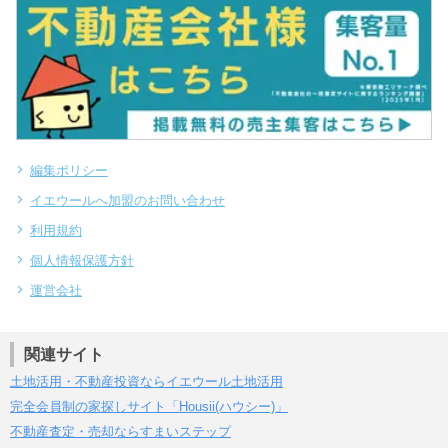
編集ポリシー
イエウールへ加盟のお問い合わせ
利用規約
個人情報保護方針
運営会社
関連サイト
土地活用・不動産投資ならイエウール土地活用
完全会員制の家探しサイト「Housii(ハウシー)」
不動産査定・売却ならすまいステップ