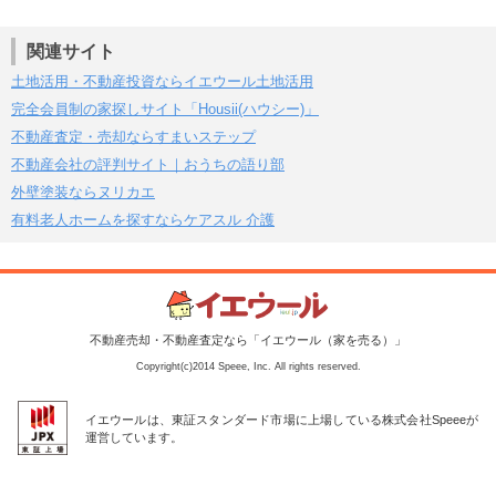
関連サイト
土地活用・不動産投資ならイエウール土地活用
完全会員制の家探しサイト「Housii(ハウシー)」
不動産査定・売却ならすまいステップ
不動産会社の評判サイト｜おうちの語り部
外壁塗装ならヌリカエ
有料老人ホームを探すならケアスル 介護
不動産売却・不動産査定なら「イエウール（家を売る）」
Copyright(c)2014 Speee, Inc. All rights reserved.
イエウールは、東証スタンダード市場に上場している株式会社Speeeが
運営しています。