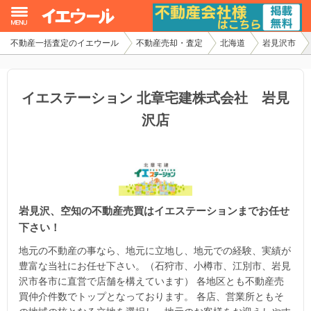
不動産一括査定のイエウール
不動産売却・査定
北海道
岩見沢市
イエウール加盟希望の不動産会社様
初めての方へ
イエステーション 北章宅建株式会社 岩見
沢店
不動産売却の流れ
不動産の売却・一括査定
家査定シミュレーター
岩見沢、空知の不動産売買はイエステーションまでお任せ
お問い合わせ
下さい！
地元の不動産の事なら、地元に立地し、地元での経験、実績が
豊富な当社にお任せ下さい。（石狩市、小樽市、江別市、岩見
沢市各市に直営で店舗を構えています） 各地区とも不動産売
買仲介件数でトップとなっております。 各店、営業所ともそ