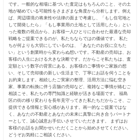
です。一般的な相場に基づいた査定はもちろんのこと、その土
地が秘めている可能性をさまざまな角度から分析します。例え
ば、周辺環境の将来性や法律の面まで考慮し、「もし住宅地と
して開発したら」「もし事業用の土地として活用したら」とい
った複数の視点から、お客様一人ひとりに合わせた最適な売却
戦略をご提案できるのが、私たちならではの価値です。 私た
ちが何よりも大切にしているのは、「あなたのお役に立ちた
い」という創業時から変わらぬ想いです。不動産の売却は、お
客様の人生における大きな決断です。だからこそ私たちは、査
定額という数字の背景にある、お客様のご事情やご家族の想
い、そして売却後の新しい生活まで、丁寧にお話を伺うことを
お約束します。相続したご実家の整理、活用方法に悩む空き
家、事業の転換に伴う店舗の売却など、複雑なご事情が絡むご
相談こそ、私たちの専門知識と経験が活きる場面です。 福島
区の街の移り変わりを長年見守ってきた私たちだからこそ、ご
提供できる情報と安心感があります。画一的なご提案ではな
く、あなたの不動産とあなたの未来に真摯に向き合うパートナ
ーとして、誠心誠意お手伝いさせていただきます。 まずはお
客様のお話をお聞かせいただくことから始めさせてください。
どうぞお気軽にご相談ください。