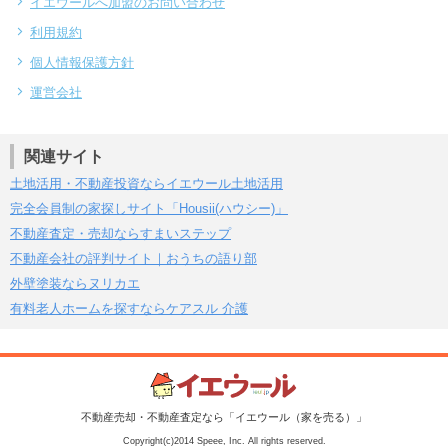
イエウールへ加盟のお問い合わせ
利用規約
個人情報保護方針
運営会社
関連サイト
土地活用・不動産投資ならイエウール土地活用
完全会員制の家探しサイト「Housii(ハウシー)」
不動産査定・売却ならすまいステップ
不動産会社の評判サイト｜おうちの語り部
外壁塗装ならヌリカエ
有料老人ホームを探すならケアスル 介護
不動産売却・不動産査定なら「イエウール（家を売る）」
Copyright(c)2014 Speee, Inc. All rights reserved.