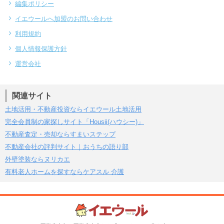
編集ポリシー
イエウールへ加盟のお問い合わせ
利用規約
個人情報保護方針
運営会社
関連サイト
土地活用・不動産投資ならイエウール土地活用
完全会員制の家探しサイト「Housii(ハウシー)」
不動産査定・売却ならすまいステップ
不動産会社の評判サイト｜おうちの語り部
外壁塗装ならヌリカエ
有料老人ホームを探すならケアスル 介護