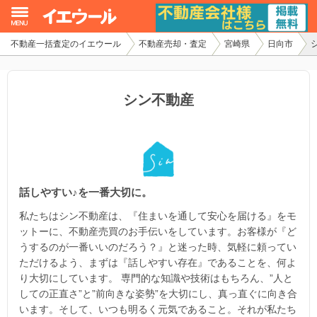
不動産一括査定のイエウール
不動産売却・査定
宮崎県
日向市
イエウール加盟希望の不動産会社様
初めての方へ
シン不動産
不動産売却の流れ
不動産の売却・一括査定
話しやすい♪を一番大切に。
家査定シミュレーター
私たちはシン不動産は、『住まいを通して安心を届ける』をモ
お問い合わせ
ットーに、不動産売買のお手伝いをしています。お客様が『ど
うするのが一番いいのだろう？』と迷った時、気軽に頼ってい
ただけるよう、まずは『話しやすい存在』であることを、何よ
り大切にしています。 専門的な知識や技術はもちろん、”人と
しての正直さ”と”前向きな姿勢”を大切にし、真っ直ぐに向き合
います。そして、いつも明るく元気であること。それが私たち