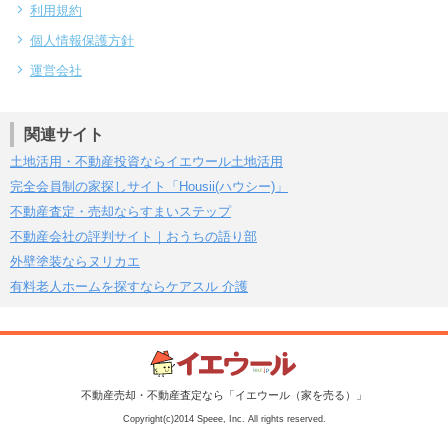
利用規約
個人情報保護方針
運営会社
関連サイト
土地活用・不動産投資ならイエウール土地活用
完全会員制の家探しサイト「Housii(ハウシー)」
不動産査定・売却ならすまいステップ
不動産会社の評判サイト｜おうちの語り部
外壁塗装ならヌリカエ
有料老人ホームを探すならケアスル 介護
不動産売却・不動産査定なら「イエウール（家を売る）」
Copyright(c)2014 Speee, Inc. All rights reserved.