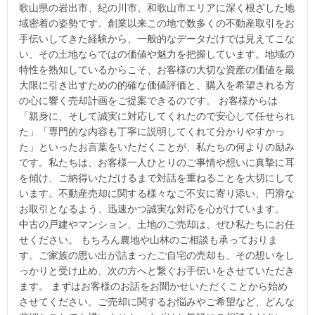
歌山県の岩出市、紀の川市、和歌山市エリアに深く根ざした地
域密着の姿勢です。創業以来この地で数多くの不動産取引をお
手伝いしてきた経験から、一般的なデータだけでは見えてこな
い、その土地ならではの価値や魅力を把握しています。地域の
特性を熟知しているからこそ、お客様の大切な資産の価値を最
大限に引き出すための的確な価値評価と、購入を希望される方
の心に響く売却計画をご提案できるのです。 お客様からは
「親身に、そして誠実に対応してくれたので安心して任せられ
た」「専門的な内容も丁寧に説明してくれて分かりやすかっ
た」といったお言葉をいただくことが、私たちの何よりの励み
です。私たちは、お客様一人ひとりのご事情や想いに真摯に耳
を傾け、ご納得いただけるまで対話を重ねることを大切にして
います。不動産売却に関する様々なご不安に寄り添い、円滑な
お取引となるよう、迅速かつ誠実な対応を心がけています。
中古の戸建やマンション、土地のご売却は、ぜひ私たちにお任
せください。 もちろん農地や山林のご相談も承っておりま
す。ご家族の思い出が詰まったご自宅の売却も、その想いをし
っかりと受け止め、次の方へと繋ぐお手伝いをさせていただき
ます。 まずはお客様のお話をお聞かせいただくことから始め
させてください。ご売却に関するお悩みやご希望など、どんな