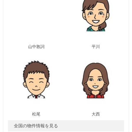
平川
山中敦詞
松尾
大西