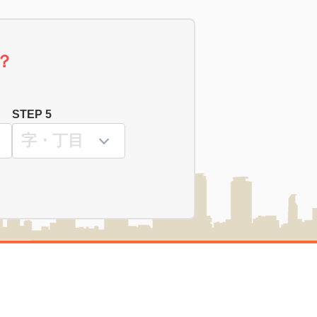
？
STEP 5