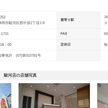
053
J
最寄り駅
岡市駿河区西中原2丁目2-8
ス
-1731
FAX
05
18：00
定休日
毎
事免許 (07)第010781号
 駿河店の店舗写真