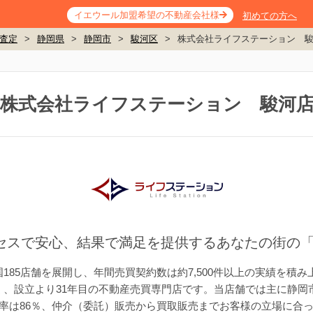
イエウール加盟希望の不動産会社様
初めての方へ
査定
>
静岡県
>
静岡市
>
駿河区
>
株式会社ライフステーション 
株式会社ライフステーション 駿河
セスで安心、結果で満足を提供するあなたの街の
185店舗を展開し、年間売買契約数は約7,500件以上の実績を積
く、設立より31年目の不動産売買専門店です。当店舗では主に静岡
率は86％、仲介（委託）販売から買取販売までお客様の立場に合