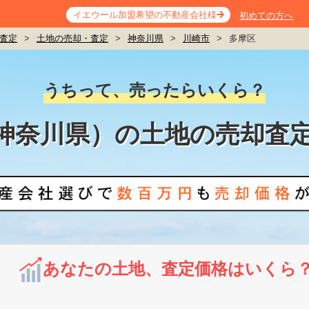
イエウール加盟希望の不動産会社様
初めての方へ
査定
>
土地の売却・査定
>
神奈川県
>
川崎市
>
多摩区
うちって、売ったらいくら？
神奈川県）の土地の売却査
あなたの土地、査定価格はいくら