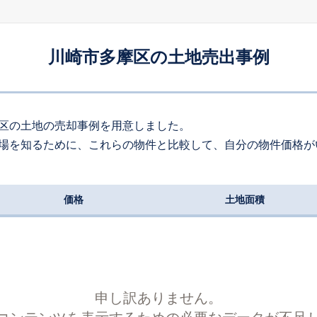
70
約
㎡
000
万円
2026
6
-
66
年
月
万円
川崎市多摩区の土地売出事例
250
約
㎡
580
万円
2026
6
-
112
年
月
万円
80
約
㎡
区の土地の売却事例を用意しました。
場を知るために、これらの物件と比較して、自分の物件価格が
900
万円
2026
6
-
85
年
月
万円
110
約
㎡
価格
土地面積
800
万円
2026
6
-
74
年
月
万円
80
約
㎡
910
万円
2026
5
-
32
年
月
万円
200
約
㎡
申し訳ありません。