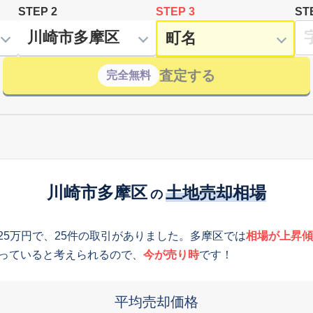
STEP 2
STEP 3
ST
査定する
完全無料
川崎市多摩区
土地売却相場
の
025万円で、25件の取引がありました。多摩区では
相場が上昇傾
っていると考えられるので、
今が売り時
です！
平均売却価格