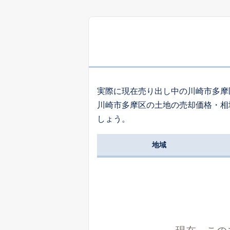
5,
南生田
2,
堰
実際に現在売り出し中の川崎市多摩
川崎市多摩区の土地の売却価格・相
2,
しょう。
長尾
地域
1,
宿河原
1,
長尾