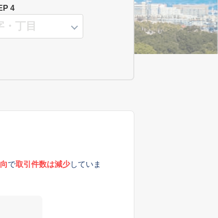
EP 4
向
で
取引件数は減少
していま