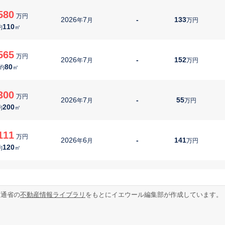
580
万円
2026
7
-
133
年
月
万円
110
約
㎡
565
万円
2026
7
-
152
年
月
万円
80
約
㎡
300
万円
2026
7
-
55
年
月
万円
200
約
㎡
111
万円
2026
6
-
141
年
月
万円
120
約
㎡
800
万円
2026
6
-
62
年
月
万円
150
約
㎡
交通省の
不動産情報ライブラリ
をもとにイエウール編集部が作成しています。
090
万円
2026
6
-
155
年
月
万円