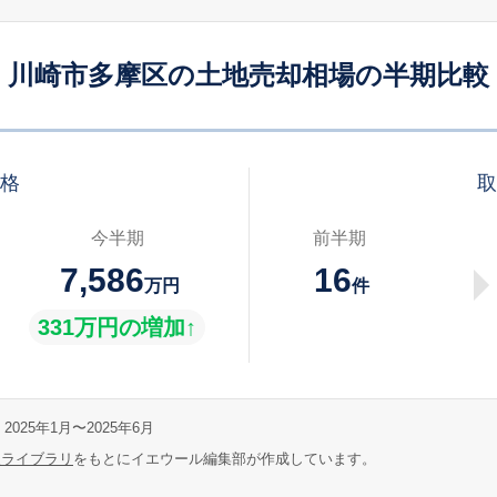
川崎市多摩区の土地売却相場の半期比較
価格
取
今半期
前半期
7,586
16
万円
件
331万円の増加↑
2025年1月〜2025年6月
報ライブラリ
をもとにイエウール編集部が作成しています。