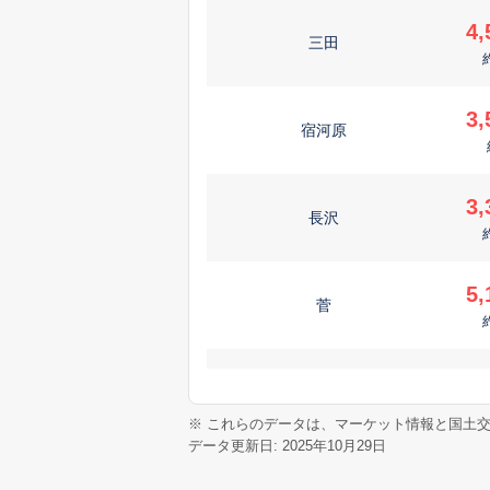
4,
三田
3,
宿河原
3,
長沢
5,
菅
2,
西生田
※ これらのデータは、マーケット情報と国土
データ更新日: 2025年10月29日
3,
宿河原