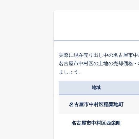
2,
塩池町
6,
日ノ宮町
実際に現在売り出し中の名古屋市中
名古屋市中村区の土地の売却価格・
1,
ましょう。
佐古前町
地域
8,
中村本町
名古屋市中村区稲葉地町
3,
諏訪町
名古屋市中村区西栄町