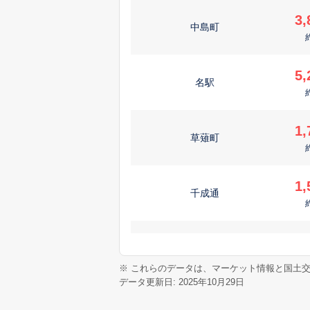
3,
中島町
5,
名駅
1,
草薙町
1,
千成通
4,
太閤
※ これらのデータは、マーケット情報と国土
データ更新日: 2025年10月29日
1,
若宮町