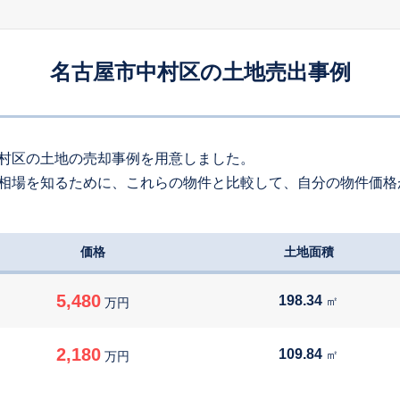
60
約
㎡
400
万円
2026
6
-
79
年
月
万円
名古屋市中村区の土地売出事例
100
約
㎡
600
万円
2026
5
-
53
年
月
万円
410
約
㎡
村区の土地の売却事例を用意しました。
相場を知るために、これらの物件と比較して、自分の物件価格
790
万円
2026
5
-
83
年
月
万円
70
約
㎡
価格
土地面積
000
万円
2026
5
-
94
年
月
万円
280
約
㎡
5,480
198.34
㎡
万円
300
万円
2026
5
-
50
年
月
万円
2,180
109.84
㎡
万円
220
約
㎡