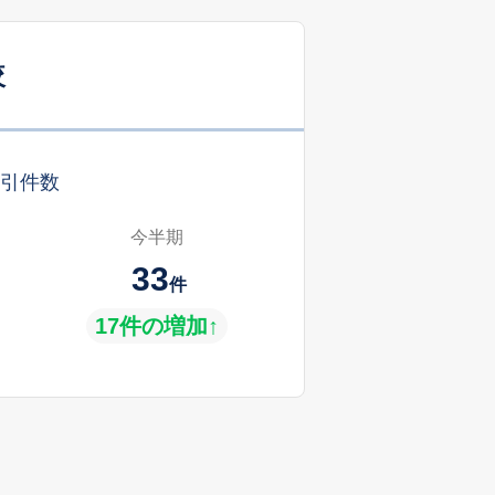
較
引件数
今半期
33
件
17件の増加↑