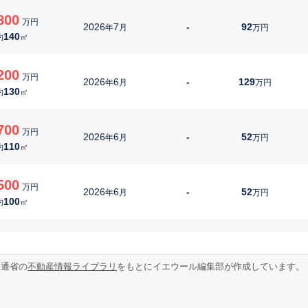
800
万円
2026
7
-
92
年
月
万円
140
約
㎡
200
万円
2026
6
-
129
年
月
万円
130
約
㎡
700
万円
2026
6
-
52
年
月
万円
110
約
㎡
500
万円
2026
6
-
52
年
月
万円
100
約
㎡
500
万円
2026
6
-
120
年
月
万円
120
約
㎡
交通省の
不動産情報ライブラリ
をもとにイエウール編集部が作成しています。
700
万円
2026
6
-
94
年
月
万円