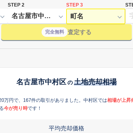
STEP 2
STEP 3
ST
査定する
完全無料
名古屋市中村区
土地売却相場
の
820万円で、167件の取引がありました。中村区では
相場が上昇
る
今が売り時
です！
平均売却価格