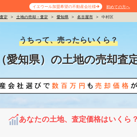
イエウール加盟希望の不動産会社様
初めての方へ
査定
>
土地の売却・査定
>
愛知県
>
名古屋市
>
中村区
うちって、売ったらいくら？
（愛知県）の土地の売却査
あなたの土地、査定価格はいくら