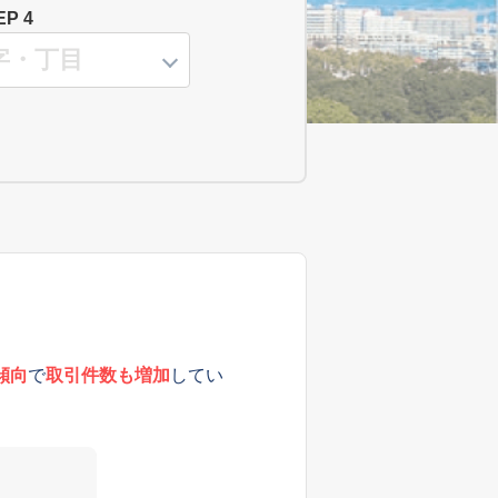
EP 4
傾向
で
取引件数も増加
してい