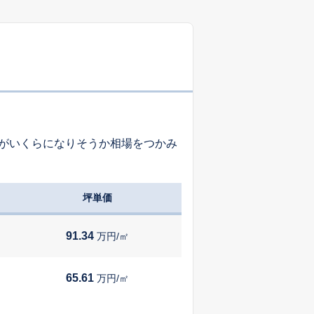
-
-
-
-
-
-
がいくらになりそうか相場をつかみ
-
-
-
坪単価
-
-
-
91.34
万円/㎡
-
-
-
65.61
万円/㎡