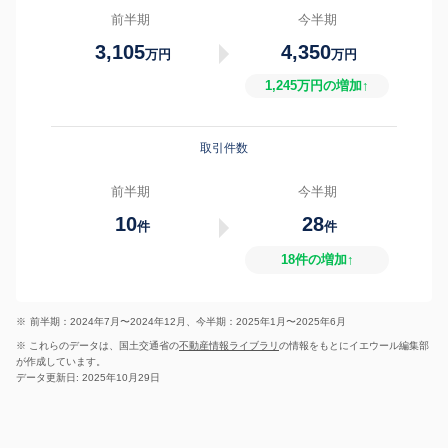
前半期
今半期
3,105
4,350
万円
万円
1,245万円の増加↑
取引件数
前半期
今半期
10
28
件
件
18件の増加↑
※
前半期：2024年7月〜2024年12月、今半期：2025年1月〜2025年6月
※ これらのデータは、国土交通省の
不動産情報ライブラリ
の情報をもとにイエウール編集部
が作成しています。
データ更新日: 2025年10月29日