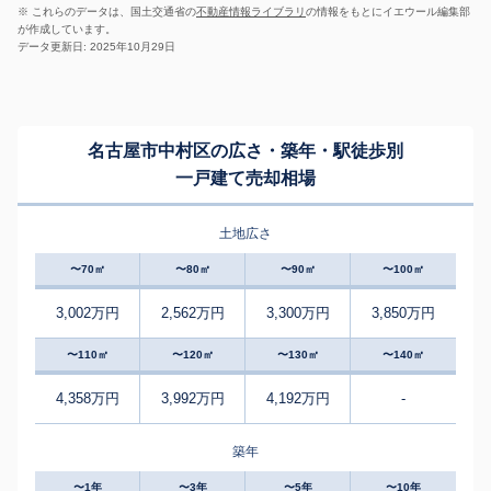
※ これらのデータは、国土交通省の
不動産情報ライブラリ
の情報をもとにイエウール編集部
が作成しています。
データ更新日: 2025年10月29日
名古屋市中村区の広さ・築年・駅徒歩別
一戸建て売却相場
土地広さ
〜70㎡
〜80㎡
〜90㎡
〜100㎡
3,002万円
2,562万円
3,300万円
3,850万円
〜110㎡
〜120㎡
〜130㎡
〜140㎡
4,358万円
3,992万円
4,192万円
-
築年
〜1年
〜3年
〜5年
〜10年