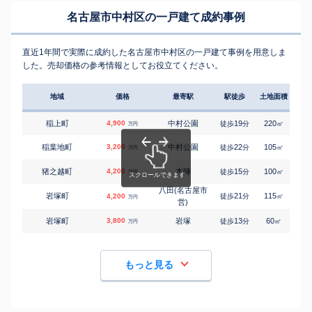
名古屋市中村区の一戸建て成約事例
直近1年間で実際に成約した名古屋市中村区の一戸建て事例を用意しま
した。売却価格の参考情報としてお役立てください。
地域
価格
最寄駅
駅徒歩
土地面積
延床
稲上町
4,900
中村公園
19
220
100
徒歩
分
㎡
万円
稲葉地町
3,200
中村公園
22
105
95
徒歩
分
㎡
万円
猪之越町
4,200
本陣
15
100
-
徒歩
分
㎡
万円
八田(名古屋市
岩塚町
21
115
100
4,200
徒歩
分
㎡
万円
営)
岩塚町
3,800
岩塚
13
60
85
徒歩
分
㎡
万円
もっと見る