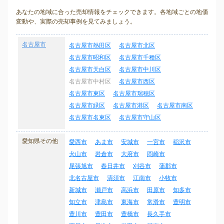
あなたの地域に合った売却情報をチェックできます。各地域ごとの地価
変動や、実際の売却事例を見てみましょう。
名古屋市
名古屋市熱田区
名古屋市北区
名古屋市昭和区
名古屋市千種区
名古屋市天白区
名古屋市中川区
名古屋市中村区
名古屋市西区
名古屋市東区
名古屋市瑞穂区
名古屋市緑区
名古屋市港区
名古屋市南区
名古屋市名東区
名古屋市守山区
愛知県その他
愛西市
あま市
安城市
一宮市
稲沢市
犬山市
岩倉市
大府市
岡崎市
尾張旭市
春日井市
刈谷市
蒲郡市
北名古屋市
清須市
江南市
小牧市
新城市
瀬戸市
高浜市
田原市
知多市
知立市
津島市
東海市
常滑市
豊明市
豊川市
豊田市
豊橋市
長久手市