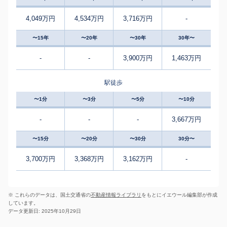
4,049万円
4,534万円
3,716万円
-
〜15年
〜20年
〜30年
30年〜
-
-
3,900万円
1,463万円
駅徒歩
〜1分
〜3分
〜5分
〜10分
-
-
-
3,667万円
〜15分
〜20分
〜30分
30分〜
3,700万円
3,368万円
3,162万円
-
※ これらのデータは、国土交通省の
不動産情報ライブラリ
をもとにイエウール編集部が作成
しています。
データ更新日: 2025年10月29日