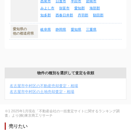
西尾市
日進市
半田市
碧南市
みよし市
弥富市
愛知郡
海部郡
知多郡
西春日井郡
丹羽郡
額田郡
愛知県の
岐阜県
静岡県
愛知県
三重県
他の都道府県
物件の種別を選択して査定を依頼
名古屋市中村区の不動産売却査定・相場
名古屋市中村区の土地売却査定・相場
※1 2025年1月現在「不動産会社の一括査定サイトに関するランキング調
査」より(株)東京商工リサーチ
売りたい