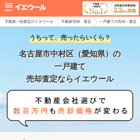
不動産一括査定のイエウール
不動産売却・査定
一戸建ての売却・査定
イエウール加盟希望の不動産会社様
うちって、売ったらいくら？
初めての方へ
名古屋市中村区（愛知県）の
不動産売却の流れ
一戸建て
不動産の売却・一括査定
売却査定ならイエウール
家査定シミュレーター
お問い合わせ