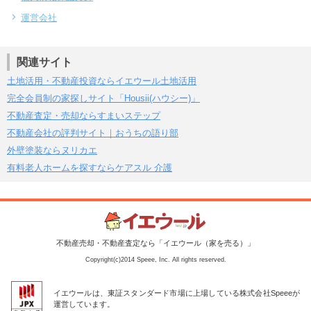
運営会社
関連サイト
土地活用・不動産投資ならイエウール土地活用
完全会員制の家探しサイト「Housii(ハウシー)」
不動産査定・売却ならすまいステップ
不動産会社の評判サイト｜おうちの語り部
外壁塗装ならヌリカエ
有料老人ホームを探すならケアスル 介護
不動産売却・不動産査定なら「イエウール（家を売る）」
Copyright(c)2014 Speee, Inc. All rights reserved.
イエウールは、東証スタンダード市場に上場している株式会社Speeeが
運営しています。