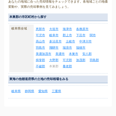
あなたの地域に合った売却情報をチェックできます。各地域ごとの地価
変動や、実際の売却事例を見てみましょう。
本巣郡の市区町村から探す
岐阜県全域
恵那市
大垣市
海津市
各務原市
可児市
岐阜市
郡上市
下呂市
関市
高山市
多治見市
土岐市
中津川市
羽島市
飛騨市
瑞浪市
瑞穂市
美濃加茂市
美濃市
本巣市
安八郡
揖斐郡
大野郡
可児郡
加茂郡
羽島郡
不破郡
本巣郡
養老郡
東海の他都道府県の土地の売却相場をみる
岐阜県
静岡県
愛知県
三重県