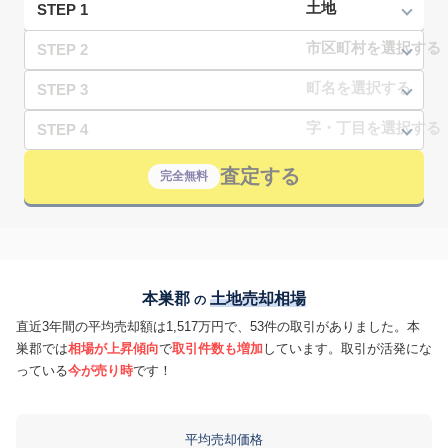
STEP 1
STEP 2
STEP 3
STEP 4
査定する
完全無料
本巣郡
土地売却相場
の
直近3年間の平均売却額は1,517万円で、53件の取引がありました。本
巣郡では
相場が上昇傾向
で
取引件数も増加
しています。取引が活発にな
っている
今が売り時
です！
平均売却価格