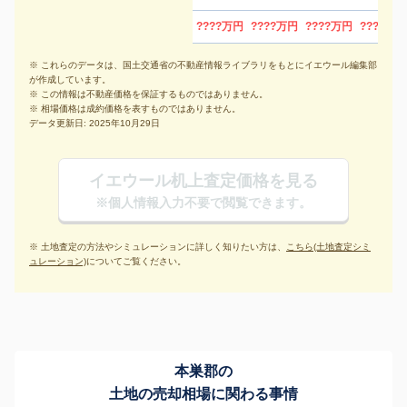
????万円
????万円
????万円
????万円
※ これらのデータは、国土交通省の不動産情報ライブラリをもとにイエウール編集部
が作成しています。
※ この情報は不動産価格を保証するものではありません。
※ 相場価格は成約価格を表すものではありません。
データ更新日: 2025年10月29日
イエウール机上査定価格を見る
※個人情報入力不要で閲覧できます。
※ 土地査定の方法やシミュレーションに詳しく知りたい方は、
こちら(土地査定シミ
ュレーション)
についてご覧ください。
本巣郡の
土地の売却相場に関わる事情