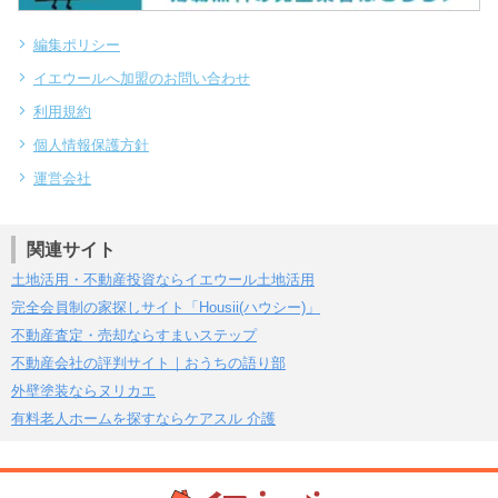
編集ポリシー
イエウールへ加盟のお問い合わせ
利用規約
個人情報保護方針
運営会社
関連サイト
土地活用・不動産投資ならイエウール土地活用
完全会員制の家探しサイト「Housii(ハウシー)」
不動産査定・売却ならすまいステップ
不動産会社の評判サイト｜おうちの語り部
外壁塗装ならヌリカエ
有料老人ホームを探すならケアスル 介護