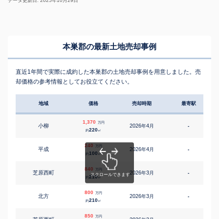
データ更新日: 2025年10月29日
本巣郡の最新土地売却事例
直近1年間で実際に成約した本巣郡の土地売却事例を用意しました。売
却価格の参考情報としてお役立てください。
地域
価格
売却時期
最寄駅
1,370
万円
小柳
2026
4
年
月
-
2
220
約
㎡
240
万円
平成
2026
4
年
月
-
100
約
㎡
840
万円
芝原西町
2026
3
年
月
-
1
210
約
㎡
800
万円
北方
2026
3
年
月
-
1
210
約
㎡
850
万円