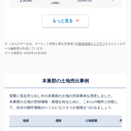
芝原西町
2026
3
年
月
-
1
210
約
㎡
もっと見る
※ これらのデータは、マーケット情報と国土交通省の
不動産情報ライブラリ
をもとにイエウ
ール編集部が作成しています。
データ更新日: 2025年10月29日
本巣郡の土地売出事例
実際に現在売り出し中の本巣郡の土地の売却事例を用意しました。
本巣郡の土地の売却価格・相場を知るために、これらの物件と比較し
て、自分の物件価格がいくらになりそうか相場をつかみましょう。
地域
価格
土地面積
坪単価