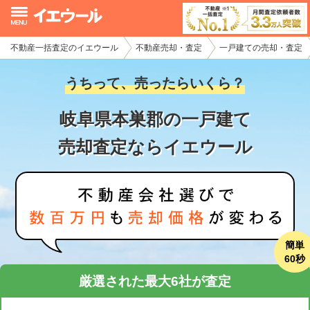
不動産一括査定のイエウール
不動産売却・査定
一戸建ての売却・査定
イエウール加盟希望の不動産会社様
うちって、売ったらいくら？
初めての方へ
岐阜県本巣郡の一戸建て
不動産売却の流れ
売却査定ならイエウール
不動産の売却・一括査定
家査定シミュレーター
お問い合わせ
簡単
60秒
厳選された最大6社が査定