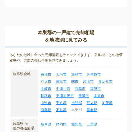
本巣郡の一戸建て売却相場
を地域別に見てみる
あなたの地域に合った売却情報をチェックできます。各地域ごとの地価
変動や、実際の売却事例を見てみましょう。
岐阜県全域
恵那市
大垣市
海津市
各務原市
可児市
岐阜市
関市
高山市
多治見市
土岐市
中津川市
羽島市
瑞浪市
瑞穂市
美濃加茂市
美濃市
本巣市
山県市
安八郡
揖斐郡
可児郡
加茂郡
羽島郡
不破郡
本巣郡
養老郡
岐阜県の
岐阜県
静岡県
愛知県
三重県
他の都道府県