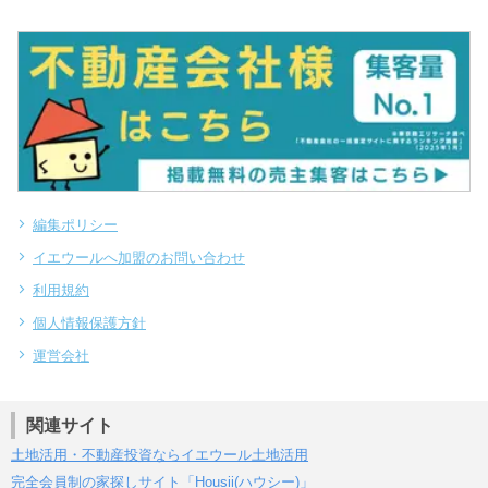
編集ポリシー
イエウールへ加盟のお問い合わせ
利用規約
個人情報保護方針
運営会社
関連サイト
土地活用・不動産投資ならイエウール土地活用
完全会員制の家探しサイト「Housii(ハウシー)」