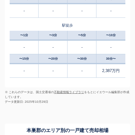
-
-
-
-
駅徒歩
〜1分
〜3分
〜5分
〜10分
-
-
-
-
〜15分
〜20分
〜30分
30分〜
-
-
-
2,387万円
※ これらのデータは、国土交通省の
不動産情報ライブラリ
をもとにイエウール編集部が作成
しています。
データ更新日: 2025年10月29日
本巣郡のエリア別の一戸建て売却相場