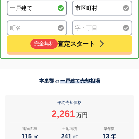
査定スタート
完全無料
本巣郡
一戸建て売却相場
の
平均売却価格
2,261
万円
建物面積
土地面積
築年数
115
241
13
㎡
㎡
年