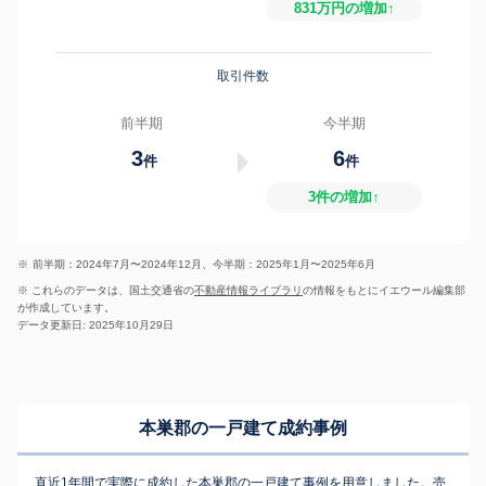
831万円の増加↑
取引件数
前半期
今半期
3
6
件
件
3件の増加↑
※
前半期：2024年7月〜2024年12月、今半期：2025年1月〜2025年6月
※ これらのデータは、国土交通省の
不動産情報ライブラリ
の情報をもとにイエウール編集部
が作成しています。
データ更新日: 2025年10月29日
本巣郡の一戸建て成約事例
直近1年間で実際に成約した本巣郡の一戸建て事例を用意しました。売