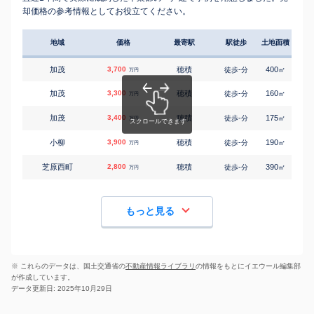
却価格の参考情報としてお役立てください。
地域
価格
最寄駅
駅徒歩
土地面積
延床
加茂
3,700
穂積
-
400
110
徒歩
分
㎡
万円
加茂
3,300
穂積
-
160
135
徒歩
分
㎡
万円
加茂
3,400
穂積
-
175
125
徒歩
分
㎡
万円
小柳
3,900
穂積
-
190
85
徒歩
分
㎡
万円
芝原西町
2,800
穂積
-
390
165
徒歩
分
㎡
万円
もっと見る
※ これらのデータは、国土交通省の
不動産情報ライブラリ
の情報をもとにイエウール編集部
が作成しています。
データ更新日: 2025年10月29日