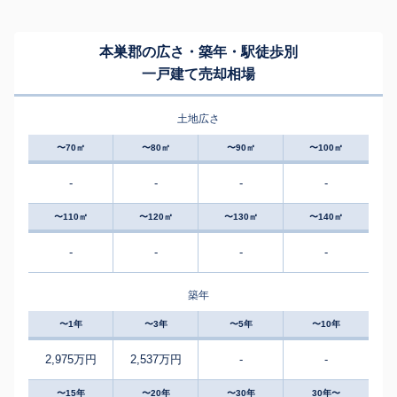
本巣郡の広さ・築年・駅徒歩別
一戸建て売却相場
土地広さ
〜70㎡
〜80㎡
〜90㎡
〜100㎡
-
-
-
-
〜110㎡
〜120㎡
〜130㎡
〜140㎡
-
-
-
-
築年
〜1年
〜3年
〜5年
〜10年
2,975万円
2,537万円
-
-
〜15年
〜20年
〜30年
30年〜