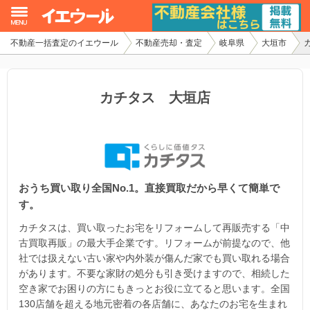
不動産一括査定のイエウール
不動産売却・査定
岐阜県
大垣市
イエウール加盟希望の不動産会社様
初めての方へ
カチタス 大垣店
不動産売却の流れ
不動産の売却・一括査定
おうち買い取り全国No.1。直接買取だから早くて簡単で
家査定シミュレーター
す。
お問い合わせ
カチタスは、買い取ったお宅をリフォームして再販売する「中
古買取再販」の最大手企業です。リフォームが前提なので、他
社では扱えない古い家や内外装が傷んだ家でも買い取れる場合
があります。不要な家財の処分も引き受けますので、相続した
空き家でお困りの方にもきっとお役に立てると思います。全国
130店舗を超える地元密着の各店舗に、あなたのお宅を生まれ