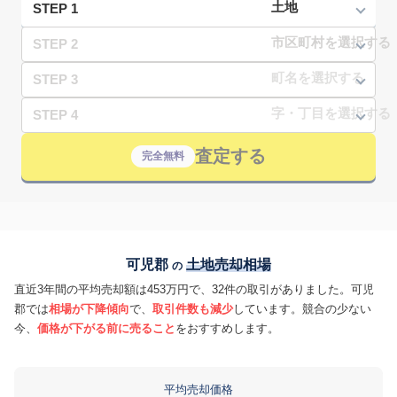
STEP 1
STEP 2
STEP 3
STEP 4
査定する
完全無料
可児郡
土地売却相場
の
直近3年間の平均売却額は453万円で、32件の取引がありました。可児
郡では
相場が下降傾向
で、
取引件数も減少
しています。競合の少ない
今、
価格が下がる前に売ること
をおすすめします。
平均売却価格