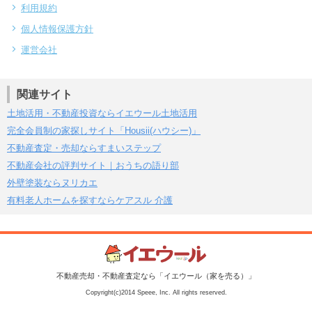
利用規約
個人情報保護方針
運営会社
関連サイト
土地活用・不動産投資ならイエウール土地活用
完全会員制の家探しサイト「Housii(ハウシー)」
不動産査定・売却ならすまいステップ
不動産会社の評判サイト｜おうちの語り部
外壁塗装ならヌリカエ
有料老人ホームを探すならケアスル 介護
不動産売却・不動産査定なら「イエウール（家を売る）」
Copyright(c)2014 Speee, Inc. All rights reserved.