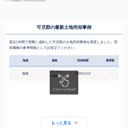
データ更新日: 2025年10月29日
可児郡の最新土地売却事例
直近1年間で実際に成約した可児郡の土地売却事例を用意しました。売
却価格の参考情報としてお役立てください。
地域
価格
売却時期
最寄駅
270
万円
御嵩
2025
11
年
月
-
420
約
㎡
もっと見る