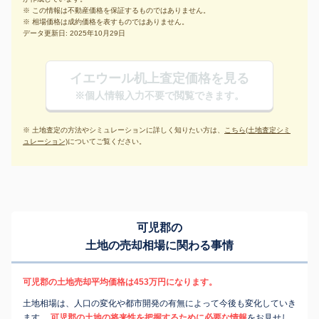
※ この情報は不動産価格を保証するものではありません。
※ 相場価格は成約価格を表すものではありません。
データ更新日: 2025年10月29日
イエウール机上査定価格を見る
※個人情報入力不要で閲覧できます。
※ 土地査定の方法やシミュレーションに詳しく知りたい方は、
こちら(土地査定シミ
ュレーション)
についてご覧ください。
可児郡の
土地の売却相場に関わる事情
可児郡の土地売却平均価格は453万円になります。
土地相場は、人口の変化や都市開発の有無によって今後も変化していき
ます。
可児郡の土地の将来性を把握するために必要な情報
をお見せし