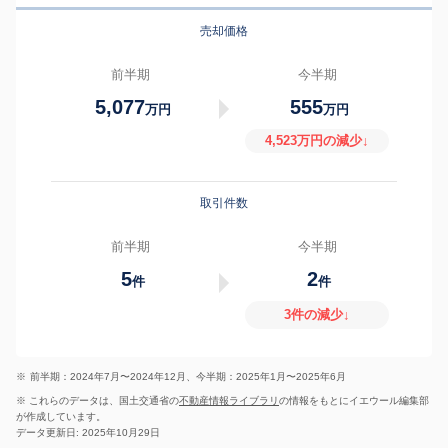
売却価格
前半期
今半期
5,077
555
万円
万円
4,523万円の減少↓
取引件数
前半期
今半期
5
2
件
件
3件の減少↓
※
前半期：2024年7月〜2024年12月、今半期：2025年1月〜2025年6月
※ これらのデータは、国土交通省の
不動産情報ライブラリ
の情報をもとにイエウール編集部
が作成しています。
データ更新日: 2025年10月29日