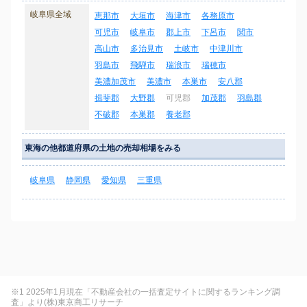
岐阜県全域
恵那市
大垣市
海津市
各務原市
可児市
岐阜市
郡上市
下呂市
関市
高山市
多治見市
土岐市
中津川市
羽島市
飛騨市
瑞浪市
瑞穂市
美濃加茂市
美濃市
本巣市
安八郡
揖斐郡
大野郡
可児郡
加茂郡
羽島郡
不破郡
本巣郡
養老郡
東海の他都道府県の土地の売却相場をみる
岐阜県
静岡県
愛知県
三重県
※1 2025年1月現在「不動産会社の一括査定サイトに関するランキング調
査」より(株)東京商工リサーチ