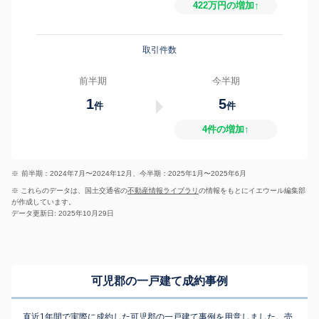
422万円の増加↑
取引件数
前半期
今半期
1
5
件
件
4件の増加↑
※
前半期：2024年7月〜2024年12月、今半期：2025年1月〜2025年6月
※ これらのデータは、国土交通省の
不動産情報ライブラリ
の情報をもとにイエウール編集部
が作成しています。
データ更新日: 2025年10月29日
可児郡の一戸建て成約事例
直近1年間で実際に成約した可児郡の一戸建て事例を用意しました。売