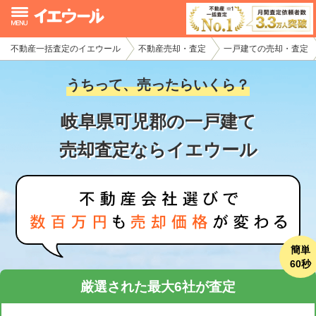
不動産一括査定のイエウール
不動産売却・査定
一戸建ての売却・査定
イエウール加盟希望の不動産会社様
うちって、売ったらいくら？
初めての方へ
岐阜県可児郡の一戸建て
不動産売却の流れ
売却査定ならイエウール
不動産の売却・一括査定
家査定シミュレーター
お問い合わせ
簡単
60秒
厳選された最大6社が査定