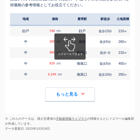
却価格の参考情報としてお役立てください。
地域
価格
最寄駅
駅徒歩
土地面積
延床
顔戸
740
顔戸
13
210
125
徒歩
分
㎡
万円
中
100
御嵩
5
260
75
徒歩
分
㎡
万円
中
300
御嵩口
-
210
85
徒歩
分
㎡
万円
中
510
御嵩口
5
450
130
徒歩
分
㎡
万円
中
2,100
御嵩口
10
250
95
徒歩
分
㎡
万円
もっと見る
※ これらのデータは、国土交通省の
不動産情報ライブラリ
の情報をもとにイエウール編集部
が作成しています。
データ更新日: 2025年10月29日