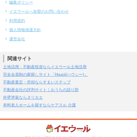
編集ポリシー
イエウールへ加盟のお問い合わせ
利用規約
個人情報保護方針
運営会社
関連サイト
土地活用・不動産投資ならイエウール土地活用
完全会員制の家探しサイト「Housii(ハウシー)」
不動産査定・売却ならすまいステップ
不動産会社の評判サイト｜おうちの語り部
外壁塗装ならヌリカエ
有料老人ホームを探すならケアスル 介護