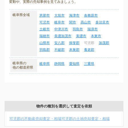
変動や、実際の売却事例を見てみましょう。
岐阜県全域
恵那市
大垣市
海津市
各務原市
可児市
岐阜市
関市
高山市
多治見市
土岐市
中津川市
羽島市
瑞浪市
瑞穂市
美濃加茂市
美濃市
本巣市
山県市
安八郡
揖斐郡
可児郡
加茂郡
羽島郡
不破郡
本巣郡
養老郡
岐阜県の
岐阜県
静岡県
愛知県
三重県
他の都道府県
物件の種別を選択して査定を依頼
可児郡の不動産売却査定・相場
可児郡の土地売却査定・相場