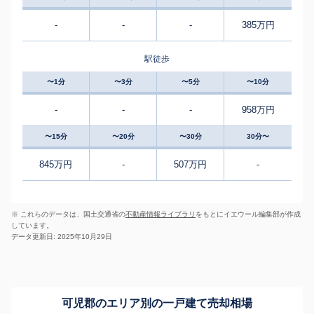
-
-
-
385万円
駅徒歩
〜1分
〜3分
〜5分
〜10分
-
-
-
958万円
〜15分
〜20分
〜30分
30分〜
845万円
-
507万円
-
※ これらのデータは、国土交通省の
不動産情報ライブラリ
をもとにイエウール編集部が作成
しています。
データ更新日: 2025年10月29日
可児郡のエリア別の一戸建て売却相場