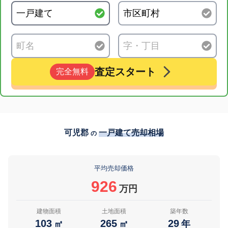
査定スタート
完全無料
可児郡
一戸建て売却相場
の
平均売却価格
926
万円
建物面積
土地面積
築年数
103
265
29
㎡
㎡
年