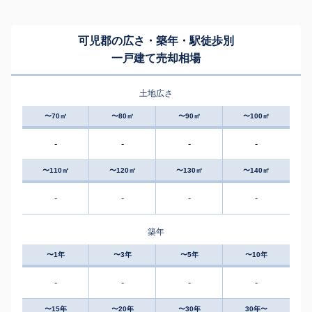
可児郡の広さ・築年・駅徒歩別
一戸建て売却相場
土地広さ
〜70㎡
〜80㎡
〜90㎡
〜100㎡
-
-
-
-
〜110㎡
〜120㎡
〜130㎡
〜140㎡
-
-
-
-
築年
〜1年
〜3年
〜5年
〜10年
-
-
-
-
〜15年
〜20年
〜30年
30年〜