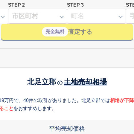
STEP 2
STEP 3
ST
査定する
完全無料
北足立郡
土地売却相場
の
119万円で、40件の取引がありました。北足立郡では
相場が下降
ること
をおすすめします。
平均売却価格