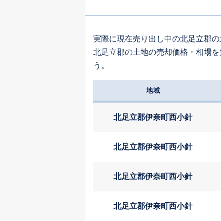
1,
本町
実際に現在売り出し中の北足立郡の
北足立郡の土地の売却価格・相場を
3,
う。
中央
地域
1,
西小針
北足立郡伊奈町西小針
1,
大字小室
北足立郡伊奈町西小針
北足立郡伊奈町西小針
9
栄
北足立郡伊奈町西小針
2,