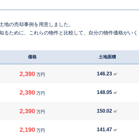
950
万円
2026
5
-
37
年
月
万円
170
約
㎡
土地の売却事例を用意しました。
知るために、これらの物件と比較して、自分の物件価格がいく
000
万円
2026
5
-
30
年
月
万円
330
約
㎡
価格
土地面積
700
万円
2026
4
-
35
年
月
万円
160
約
㎡
2,390
146.23
㎡
万円
980
万円
2026
4
-
15
年
月
万円
2,390
148.05
㎡
万円
430
約
㎡
2,390
150.02
㎡
00
万円
万円
2026
4
-
22
年
月
万円
130
約
㎡
2,190
141.47
㎡
万円
180
万円