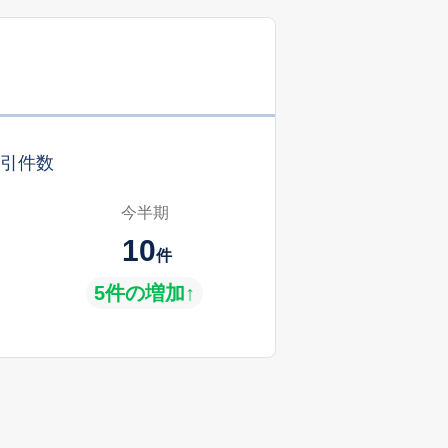
引件数
今半期
10
件
5件の増加↑