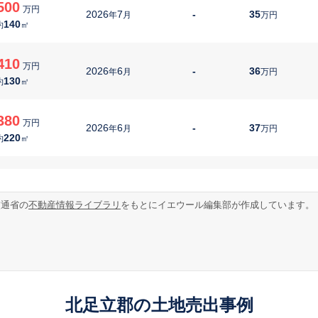
500
万円
2026
7
-
35
年
月
万円
140
約
㎡
410
万円
2026
6
-
36
年
月
万円
130
約
㎡
380
万円
2026
6
-
37
年
月
万円
220
約
㎡
400
万円
2026
6
-
37
年
月
万円
120
約
㎡
交通省の
不動産情報ライブラリ
をもとにイエウール編集部が作成しています。
248
万円
2026
6
-
59
年
月
万円
130
約
㎡
550
万円
2026
6
-
42
年
月
万円
北足立郡の土地売出事例
200
約
㎡