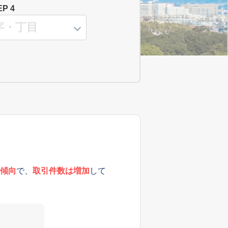
EP 4
傾向
で、
取引件数は増加
して