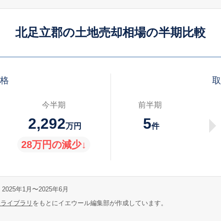
北足立郡の土地売却相場の半期比較
価格
取
今半期
前半期
2,292
5
万円
件
28万円の減少↓
2025年1月〜2025年6月
報ライブラリ
をもとにイエウール編集部が作成しています。