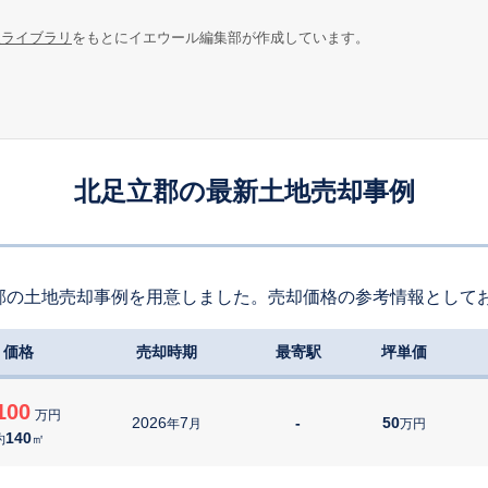
報ライブラリ
をもとにイエウール編集部が作成しています。
北足立郡の最新土地売却事例
郡の土地売却事例を用意しました。売却価格の参考情報として
価格
売却時期
最寄駅
坪単価
100
万円
2026
7
-
50
年
月
万円
140
約
㎡