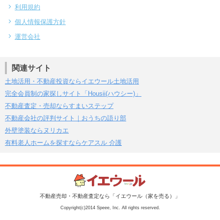
利用規約
個人情報保護方針
運営会社
関連サイト
土地活用・不動産投資ならイエウール土地活用
完全会員制の家探しサイト「Housii(ハウシー)」
不動産査定・売却ならすまいステップ
不動産会社の評判サイト｜おうちの語り部
外壁塗装ならヌリカエ
有料老人ホームを探すならケアスル 介護
不動産売却・不動産査定なら「イエウール（家を売る）」
Copyright(c)2014 Speee, Inc. All rights reserved.