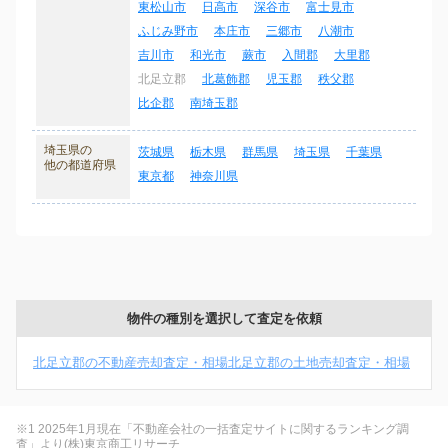
東松山市
日高市
深谷市
富士見市
ふじみ野市
本庄市
三郷市
八潮市
吉川市
和光市
蕨市
入間郡
大里郡
北足立郡
北葛飾郡
児玉郡
秩父郡
比企郡
南埼玉郡
埼玉県の
茨城県
栃木県
群馬県
埼玉県
千葉県
他の都道府県
東京都
神奈川県
物件の種別を選択して査定を依頼
北足立郡の不動産売却査定・相場
北足立郡の土地売却査定・相場
※1 2025年1月現在「不動産会社の一括査定サイトに関するランキング調
査」より(株)東京商工リサーチ