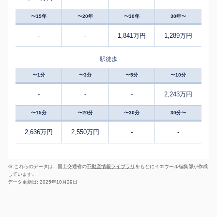
〜15年
〜20年
〜30年
30年〜
-
-
1,841万円
1,289万円
駅徒歩
〜1分
〜3分
〜5分
〜10分
-
-
-
2,243万円
〜15分
〜20分
〜30分
30分〜
2,636万円
2,550万円
-
-
※ これらのデータは、国土交通省の
不動産情報ライブラリ
をもとにイエウール編集部が作成
しています。
データ更新日: 2025年10月29日