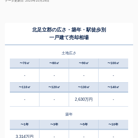
データ更新日: 2025年10月29日
北足立郡の広さ・築年・駅徒歩別
一戸建て売却相場
土地広さ
〜70㎡
〜80㎡
〜90㎡
〜100㎡
-
-
-
-
〜110㎡
〜120㎡
〜130㎡
〜140㎡
-
-
2,630万円
-
築年
〜1年
〜3年
〜5年
〜10年
3,314万円
-
-
-