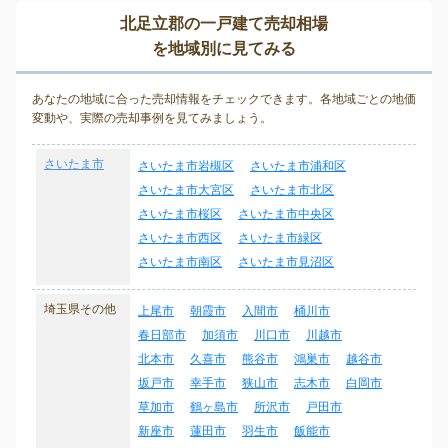
北足立郡の一戸建て売却相場
を地域別に見てみる
あなたの地域に合った売却情報をチェックできます。各地域ごとの地価
変動や、実際の売却事例を見てみましょう。
さいたま市
さいたま市岩槻区
さいたま市浦和区
さいたま市大宮区
さいたま市北区
さいたま市桜区
さいたま市中央区
さいたま市西区
さいたま市緑区
さいたま市南区
さいたま市見沼区
埼玉県その他
上尾市
朝霞市
入間市
桶川市
春日部市
加須市
川口市
川越市
北本市
久喜市
熊谷市
鴻巣市
越谷市
坂戸市
幸手市
狭山市
志木市
白岡市
草加市
鶴ヶ島市
所沢市
戸田市
新座市
蓮田市
羽生市
飯能市