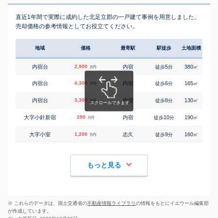
直近1年間で実際に成約した北足立郡の一戸建て事例を用意しました。
売却価格の参考情報としてお役立てください。
地域
価格
最寄駅
駅徒歩
土地面積
延床
内宿台
2,900
内宿
5
380
115
徒歩
分
㎡
万円
内宿台
4,300
内宿
6
165
115
徒歩
分
㎡
万円
内宿台
3,300
内宿
8
130
-
徒歩
分
㎡
万円
大字小針新宿
290
内宿
10
190
125
徒歩
分
㎡
万円
大字小室
1,200
志久
9
160
80
徒歩
分
㎡
万円
もっと見る
※ これらのデータは、国土交通省の
不動産情報ライブラリ
の情報をもとにイエウール編集部
が作成しています。