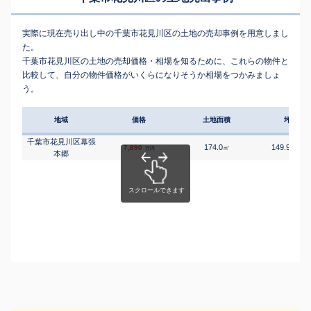
実際に現在売り出し中の千葉市花見川区の土地の売却事例を用意しまし
た。
千葉市花見川区の土地の売却価格・相場を知るために、これらの物件と
比較して、自分の物件価格がいくらになりそうか相場をつかみましょ
う。
地域
価格
土地面積
坪単価
千葉市花見川区幕張
174.0
149.91
7,890
㎡
万円
万円
本郷