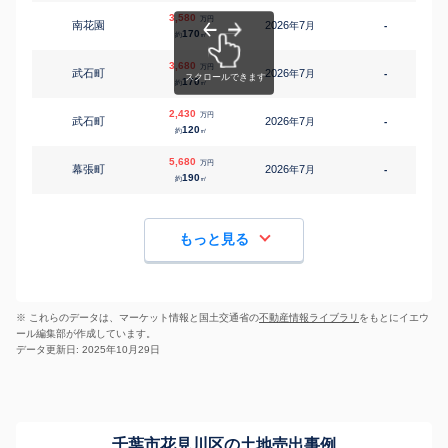
3,580
万円
南花園
2026
7
年
月
-
7
170
約
㎡
3,680
万円
武石町
2026
7
年
月
-
7
170
約
㎡
2,430
万円
武石町
2026
7
年
月
-
7
120
約
㎡
5,680
万円
幕張町
2026
7
年
月
-
9
190
約
㎡
もっと見る
※ これらのデータは、マーケット情報と国土交通省の
不動産情報ライブラリ
をもとにイエウ
ール編集部が作成しています。
データ更新日: 2025年10月29日
千葉市花見川区の土地売出事例