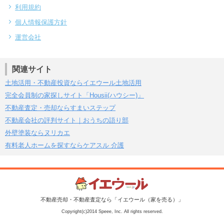
利用規約
個人情報保護方針
運営会社
関連サイト
土地活用・不動産投資ならイエウール土地活用
完全会員制の家探しサイト「Housii(ハウシー)」
不動産査定・売却ならすまいステップ
不動産会社の評判サイト｜おうちの語り部
外壁塗装ならヌリカエ
有料老人ホームを探すならケアスル 介護
不動産売却・不動産査定なら「イエウール（家を売る）」
Copyright(c)2014 Speee, Inc. All rights reserved.