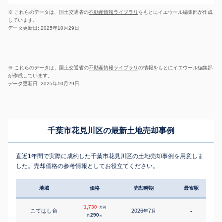
※ これらのデータは、国土交通省の
不動産情報ライブラリ
をもとにイエウール編集部が作成
しています。
データ更新日: 2025年10月29日
※ これらのデータは、国土交通省の
不動産情報ライブラリ
の情報をもとにイエウール編集部
が作成しています。
データ更新日: 2025年10月29日
千葉市花見川区の最新土地売却事例
直近1年間で実際に成約した千葉市花見川区の土地売却事例を用意しま
した。売却価格の参考情報としてお役立てください。
地域
価格
売却時期
最寄駅
1,730
万円
こてはし台
2026
7
年
月
-
1
290
約
㎡