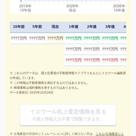
10年前
5年前
現在
1年後
2年後
3年後
4年後
????万円
????万円
????万円
????万円
????万円
????万円
????万円
????万円
????万円
????万円
????万円
????万円
????万円
????万円
????万円
※ これらのデータは、国土交通省の不動産情報ライブラリをもとにイエウール編集部
が作成しています。
※ この情報は不動産価格を保証するものではありません。
※ 相場価格は成約価格を表すものではありません。
データ更新日: 2025年10月29日
イエウール机上査定価格を見る
※個人情報入力不要で閲覧できます。
※ 土地査定の方法やシミュレーションに詳しく知りたい方は、
こちら(土地査定シミ