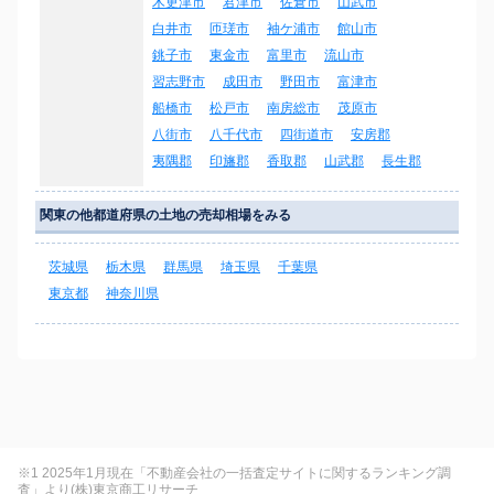
木更津市
君津市
佐倉市
山武市
白井市
匝瑳市
袖ケ浦市
館山市
銚子市
東金市
富里市
流山市
習志野市
成田市
野田市
富津市
船橋市
松戸市
南房総市
茂原市
八街市
八千代市
四街道市
安房郡
夷隅郡
印旛郡
香取郡
山武郡
長生郡
関東の他都道府県の土地の売却相場をみる
茨城県
栃木県
群馬県
埼玉県
千葉県
東京都
神奈川県
※1 2025年1月現在「不動産会社の一括査定サイトに関するランキング調
査」より(株)東京商工リサーチ