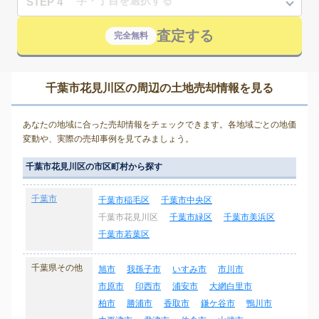
STEP 4
査定する
完全無料
千葉市花見川区の周辺の土地売却情報を見る
あなたの地域に合った売却情報をチェックできます。各地域ごとの地価
変動や、実際の売却事例を見てみましょう。
千葉市花見川区の市区町村から探す
千葉市
千葉市稲毛区
千葉市中央区
千葉市花見川区
千葉市緑区
千葉市美浜区
千葉市若葉区
千葉県その他
旭市
我孫子市
いすみ市
市川市
市原市
印西市
浦安市
大網白里市
柏市
勝浦市
香取市
鎌ケ谷市
鴨川市