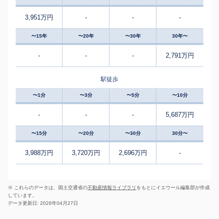
3,951万円
-
-
-
〜15年
〜20年
〜30年
30年〜
-
-
-
2,791万円
駅徒歩
〜1分
〜3分
〜5分
〜10分
-
-
-
5,687万円
〜15分
〜20分
〜30分
30分〜
3,988万円
3,720万円
2,696万円
-
※ これらのデータは、国土交通省の
不動産情報ライブラリ
をもとにイエウール編集部が作成
しています。
データ更新日: 2026年04月27日