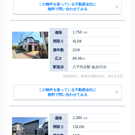
この物件を扱っている不動産会社に
無料で問い合わせてみる
1,750
価格
万円
間取り
4LDK
築年数
31年
広さ
86.48㎡
駅徒歩
八千代台駅 徒歩21分
情報提供元：東海住宅株式会社 緑が丘支店
この物件を扱っている不動産会社に
無料で問い合わせてみる
2,380
価格
万円
間取り
1SLDK