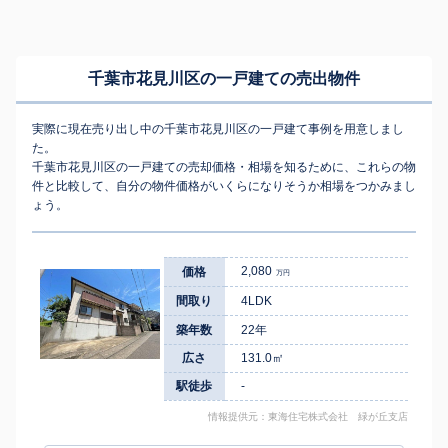
千葉市花見川区の一戸建ての売出物件
実際に現在売り出し中の千葉市花見川区の一戸建て事例を用意しまし
た。
千葉市花見川区の一戸建ての売却価格・相場を知るために、これらの物
件と比較して、自分の物件価格がいくらになりそうか相場をつかみまし
ょう。
2,080
価格
万円
間取り
4LDK
築年数
22年
広さ
131.0㎡
駅徒歩
-
情報提供元：東海住宅株式会社 緑が丘支店