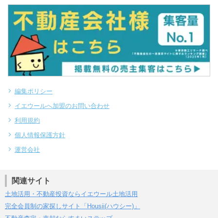
編集ポリシー
イエウールへ加盟のお問い合わせ
利用規約
個人情報保護方針
運営会社
関連サイト
土地活用・不動産投資ならイエウール土地活用
完全会員制の家探しサイト「Housii(ハウシー)」