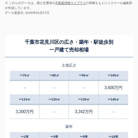
※ これらのデータは、国土交通省の
不動産情報ライブラリ
の情報をもとにイエウール編集部
が作成しています。
データ更新日: 2026年04月27日
千葉市花見川区の広さ・築年・駅徒歩別
一戸建て売却相場
土地広さ
〜70㎡
〜80㎡
〜90㎡
〜100㎡
-
-
-
3,600万円
〜110㎡
〜120㎡
〜130㎡
〜140㎡
3,200万円
-
3,242万円
-
築年
〜1年
〜3年
〜5年
〜10年