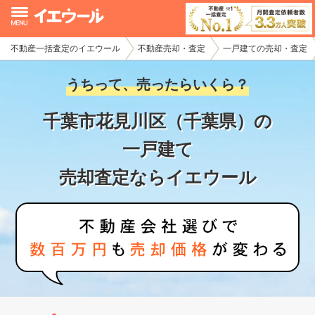
不動産一括査定のイエウール
不動産売却・査定
一戸建ての売却・査定
イエウール加盟希望の不動産会社様
うちって、売ったらいくら？
初めての方へ
千葉市花見川区（千葉県）の
不動産売却の流れ
一戸建て
不動産の売却・一括査定
売却査定ならイエウール
家査定シミュレーター
お問い合わせ