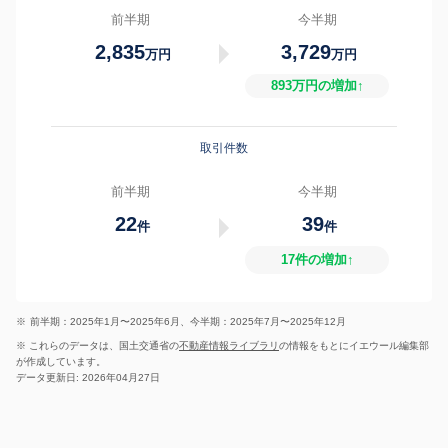
前半期
今半期
2,835
3,729
万円
万円
893万円の増加↑
取引件数
前半期
今半期
22
39
件
件
17件の増加↑
※
前半期：2025年1月〜2025年6月、今半期：2025年7月〜2025年12月
※ これらのデータは、国土交通省の
不動産情報ライブラリ
の情報をもとにイエウール編集部
が作成しています。
データ更新日: 2026年04月27日