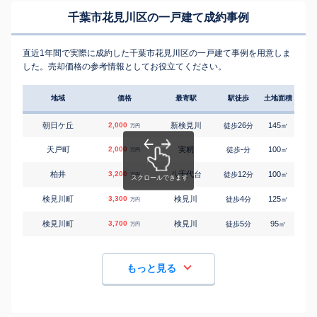
千葉市花見川区の一戸建て成約事例
直近1年間で実際に成約した千葉市花見川区の一戸建て事例を用意しま
した。売却価格の参考情報としてお役立てください。
地域
価格
最寄駅
駅徒歩
土地面積
延床
朝日ケ丘
2,000
新検見川
26
145
100
徒歩
分
㎡
万円
天戸町
2,000
実籾
-
100
95
徒歩
分
㎡
万円
柏井
3,200
八千代台
12
100
95
徒歩
分
㎡
万円
検見川町
3,300
検見川
4
125
100
徒歩
分
㎡
万円
検見川町
3,700
検見川
5
95
85
徒歩
分
㎡
万円
もっと見る