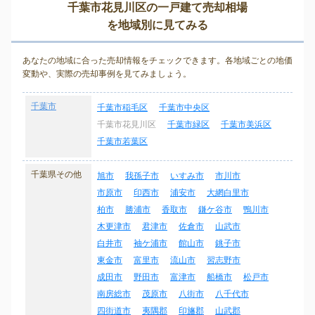
千葉市花見川区の一戸建て売却相場
を地域別に見てみる
あなたの地域に合った売却情報をチェックできます。各地域ごとの地価
変動や、実際の売却事例を見てみましょう。
千葉市
千葉市稲毛区
千葉市中央区
千葉市花見川区
千葉市緑区
千葉市美浜区
千葉市若葉区
千葉県その他
旭市
我孫子市
いすみ市
市川市
市原市
印西市
浦安市
大網白里市
柏市
勝浦市
香取市
鎌ケ谷市
鴨川市
木更津市
君津市
佐倉市
山武市
白井市
袖ケ浦市
館山市
銚子市
東金市
富里市
流山市
習志野市
成田市
野田市
富津市
船橋市
松戸市
南房総市
茂原市
八街市
八千代市
四街道市
夷隅郡
印旛郡
山武郡