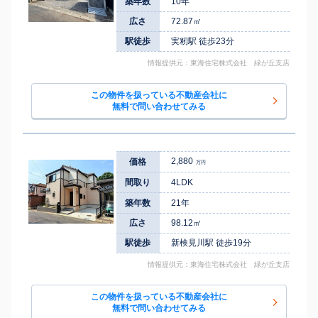
築年数
10年
広さ
72.87㎡
駅徒歩
実籾駅 徒歩23分
情報提供元：東海住宅株式会社 緑が丘支店
この物件を扱っている不動産会社に
無料で問い合わせてみる
2,880
価格
万円
間取り
4LDK
築年数
21年
広さ
98.12㎡
駅徒歩
新検見川駅 徒歩19分
情報提供元：東海住宅株式会社 緑が丘支店
この物件を扱っている不動産会社に
無料で問い合わせてみる