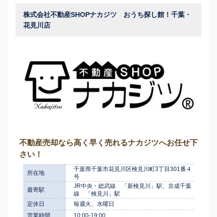
株式会社不動産SHOPナカジツ おうち探し館！千葉・
花見川店
不動産売却なら高く早く売れるナカジツへお任せ下
さい！
千葉県千葉市花見川区検見川町3丁目301番４
所在地
号
JR中央・総武線 「新検見川」駅、京成千葉
最寄駅
線 「検見川」駅
定休日
毎週火、水曜日
営業時間
10:00-19:00