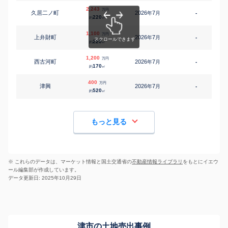
2,243
万円
久居二ノ町
2026
7
年
月
-
3
220
約
㎡
1,100
万円
上弁財町
2026
7
年
月
-
1
220
約
㎡
1,200
万円
西古河町
2026
7
年
月
-
2
170
約
㎡
400
万円
津興
2026
7
年
月
-
520
約
㎡
もっと見る
※ これらのデータは、マーケット情報と国土交通省の
不動産情報ライブラリ
をもとにイエウ
ール編集部が作成しています。
データ更新日: 2025年10月29日
津市の土地売出事例