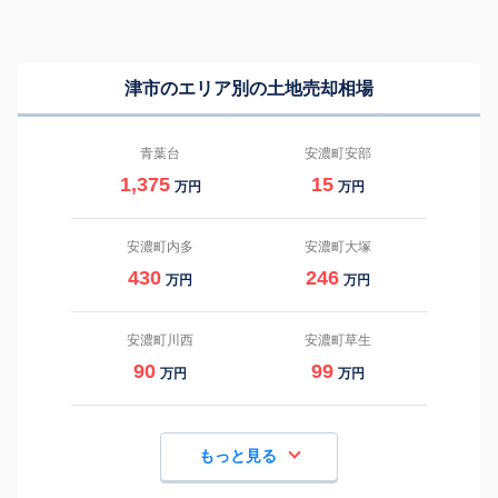
津市のエリア別の土地売却相場
青葉台
安濃町安部
1,375
15
万円
万円
安濃町内多
安濃町大塚
430
246
万円
万円
安濃町川西
安濃町草生
90
99
万円
万円
もっと見る