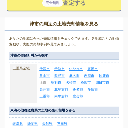
査定する
完全無料
津市の周辺の土地売却情報を見る
あなたの地域に合った売却情報をチェックできます。各地域ごとの地価
変動や、実際の売却事例を見てみましょう。
津市の市区町村から探す
三重県全域
伊賀市
伊勢市
いなべ市
尾鷲市
亀山市
熊野市
桑名市
志摩市
鈴鹿市
津市
鳥羽市
名張市
松阪市
四日市市
員弁郡
北牟婁郡
桑名郡
多気郡
三重郡
南牟婁郡
度会郡
東海の他都道府県の土地の売却相場をみる
岐阜県
静岡県
愛知県
三重県