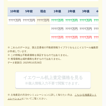
10年前
5年前
現在
1年後
2年後
3年後
4年後
????万円
????万円
????万円
????万円
????万円
????万円
????万円
????万円
????万円
????万円
????万円
????万円
????万円
????万円
????万円
※ これらのデータは、国土交通省の不動産情報ライブラリをもとにイエウール編集部
が作成しています。
※ この情報は不動産価格を保証するものではありません。
※ 相場価格は成約価格を表すものではありません。
データ更新日: 2025年10月29日
イエウール机上査定価格を見る
※個人情報入力不要で閲覧できます。
※ 土地査定の方法やシミュレーションに詳しく知りたい方は、
こちら(土地査定シミ
ュレーション)
についてご覧ください。