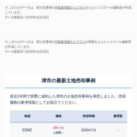
※ これらのデータは、国土交通省の
不動産情報ライブラリ
をもとにイエウール編集部が作成
しています。
データ更新日: 2025年10月29日
※ これらのデータは、国土交通省の
不動産情報ライブラリ
の情報をもとにイエウール編集部
が作成しています。
データ更新日: 2025年10月29日
津市の最新土地売却事例
直近1年間で実際に成約した津市の土地売却事例を用意しました。売却
価格の参考情報としてお役立てください。
地域
価格
売却時期
最寄駅
450
万円
庄田町
2026
7
年
月
-
330
約
㎡