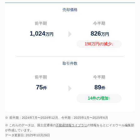
売却価格
前半期
今半期
1,024
826
万円
万円
198万円の減少↓
取引件数
前半期
今半期
75
89
件
件
14件の増加↑
※
前半期：2024年7月〜2024年12月、今半期：2025年1月〜2025年6月
※ これらのデータは、国土交通省の
不動産情報ライブラリ
の情報をもとにイエウール編集部
が作成しています。
データ更新日: 2025年10月29日