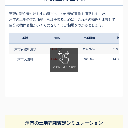
実際に現在売り出し中の津市の土地の売却事例を用意しました。
津市の土地の売却価格・相場を知るために、これらの物件と比較して、
自分の物件価格がいくらになりそうか相場をつかみましょう。
地域
価格
土地面積
坪単価
津市安濃町清水
590
207.97
9.38
㎡
万円/
万円
津市大園町
1,550
343.0
14.94
㎡
万円/
万円
津市の土地売却査定シミュレーション