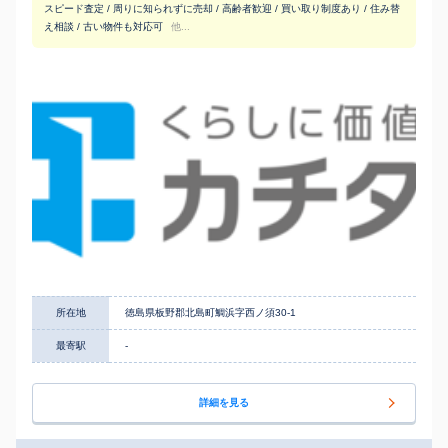
スピード査定 / 周りに知られずに売却 / 高齢者歓迎 / 買い取り制度あり / 住み替
え相談 / 古い物件も対応可
他...
所在地
徳島県板野郡北島町鯛浜字西ノ須30-1
最寄駅
-
詳細を見る