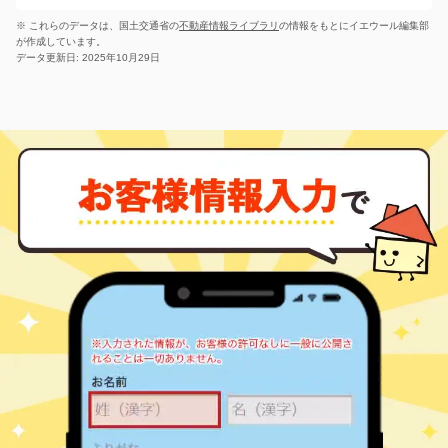
学
川島町三ツ島
2,000
-
㎡
万円
14
徒歩
分
※ これらのデータは、国土交通省の
不動産情報ライブラリ
の情報をもとにイエウール編集部
が作成しています。
データ更新日: 2025年10月29日