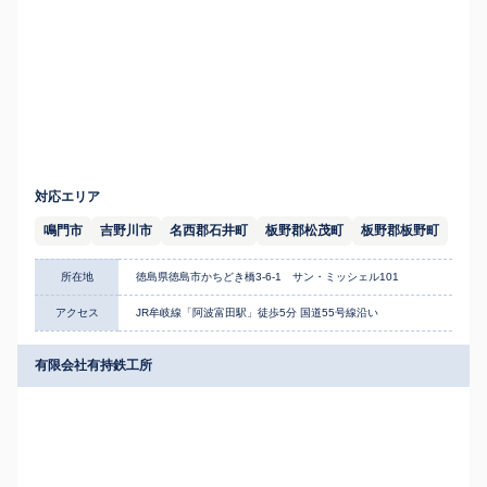
対応エリア
鳴門市
吉野川市
名西郡石井町
板野郡松茂町
板野郡板野町
所在地
徳島県徳島市かちどき橋3-6-1 サン・ミッシェル101
アクセス
JR牟岐線「阿波富田駅」徒歩5分 国道55号線沿い
有限会社有持鉄工所