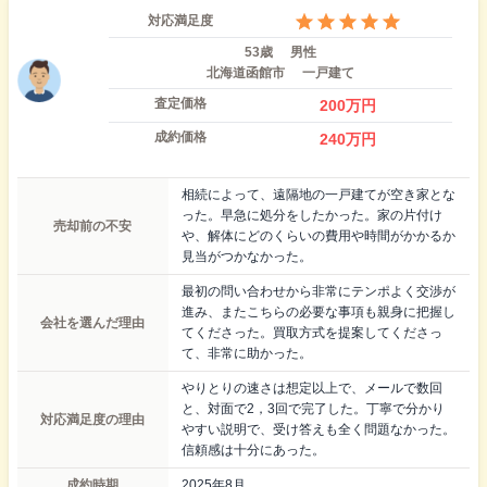
対応満足度
53歳
男性
北海道函館市
一戸建て
査定価格
200
万円
成約価格
240
万円
相続によって、遠隔地の一戸建てが空き家とな
った。早急に処分をしたかった。家の片付け
売却前の不安
や、解体にどのくらいの費用や時間がかかるか
見当がつかなかった。
最初の問い合わせから非常にテンポよく交渉が
進み、またこちらの必要な事項も親身に把握し
会社を選んだ理由
てくださった。買取方式を提案してくださっ
て、非常に助かった。
やりとりの速さは想定以上で、メールで数回
と、対面で2，3回で完了した。丁寧で分かり
対応満足度の理由
やすい説明で、受け答えも全く問題なかった。
信頼感は十分にあった。
成約時期
2025年8月