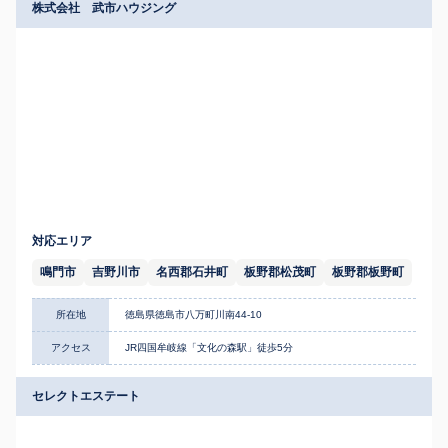
株式会社 武市ハウジング
対応エリア
鳴門市
吉野川市
名西郡石井町
板野郡松茂町
板野郡板野町
所在地
徳島県徳島市八万町川南44-10
アクセス
JR四国牟岐線「文化の森駅」徒歩5分
セレクトエステート