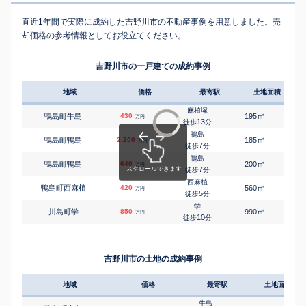
直近1年間で実際に成約した吉野川市の不動産事例を用意しました。売
却価格の参考情報としてお役立てください。
吉野川市の一戸建ての成約事例
地域
価格
最寄駅
土地面積
延床
麻植塚
㎡
㎡
鴨島町牛島
430
195
135
万円
13
徒歩
分
鴨島
㎡
㎡
鴨島町鴨島
2,200
185
105
万円
7
徒歩
分
鴨島
㎡
㎡
鴨島町鴨島
640
200
220
万円
7
徒歩
分
西麻植
㎡
㎡
鴨島町西麻植
420
560
120
万円
5
徒歩
分
学
㎡
㎡
川島町学
850
990
145
万円
10
徒歩
分
吉野川市の土地の成約事例
地域
価格
最寄駅
土地面積
牛島