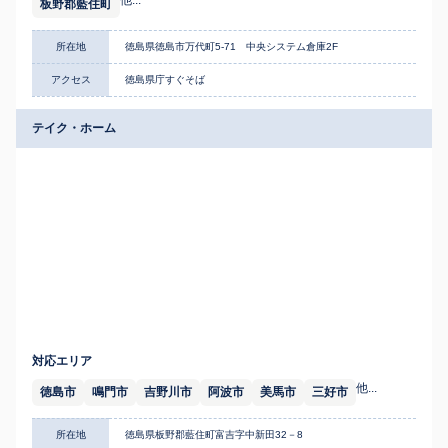
他...
板野郡藍住町
所在地
徳島県徳島市万代町5-71 中央システム倉庫2F
アクセス
徳島県庁すぐそば
テイク・ホーム
対応エリア
他...
徳島市
鳴門市
吉野川市
阿波市
美馬市
三好市
所在地
徳島県板野郡藍住町富吉字中新田32－8