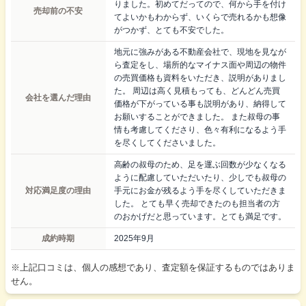
りました。初めてだってので、何から手を付け
売却前の不安
てよいかもわからず、いくらで売れるかも想像
がつかず、とても不安でした。
地元に強みがある不動産会社で、現地を見なが
ら査定をし、場所的なマイナス面や周辺の物件
の売買価格も資料をいただき、説明がありまし
た。 周辺は高く見積もっても、どんどん売買
会社を選んだ理由
価格が下がっている事も説明があり、納得して
お願いすることができました。 また叔母の事
情も考慮してくださり、色々有利になるよう手
を尽くしてくださいました。
高齢の叔母のため、足を運ぶ回数が少なくなる
ように配慮していただいたり、少しでも叔母の
対応満足度の理由
手元にお金が残るよう手を尽くしていただきま
した。 とても早く売却できたのも担当者の方
のおかげだと思っています。とても満足です。
成約時期
2025年9月
※上記口コミは、個人の感想であり、査定額を保証するものではありま
せん。