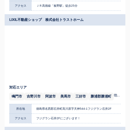
アクセス
ＪＲ高徳線「板野駅」徒歩25分
LIXIL不動産ショップ 株式会社トラストホーム
対応エリア
他...
鳴門市
吉野川市
阿波市
美馬市
三好市
勝浦郡勝浦町
所在地
徳島県名西郡石井町高川原字天神544-1フジグラン石井2F
アクセス
フジグラン石井2Fにございます！