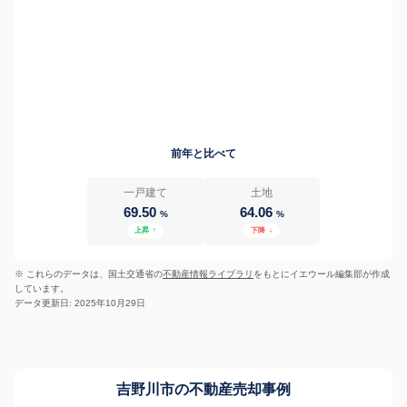
前年と比べて
一戸建て
土地
69.50
64.06
%
%
上昇
↑
下降
↓
※ これらのデータは、国土交通省の
不動産情報ライブラリ
をもとにイエウール編集部が作成
しています。
データ更新日: 2025年10月29日
吉野川市の不動産売却事例