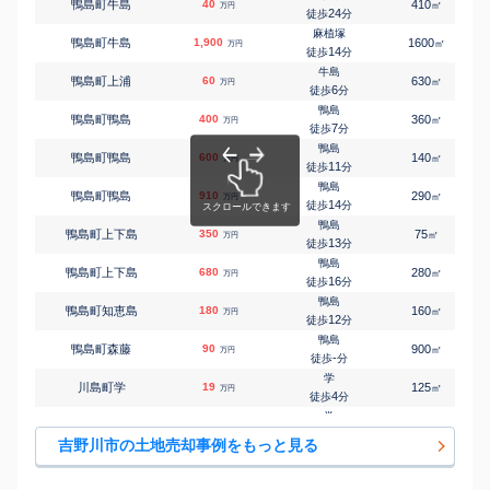
鴨島町牛島
40
410
㎡
万円
24
徒歩
分
麻植塚
鴨島町牛島
1,900
1600
㎡
万円
14
徒歩
分
牛島
鴨島町上浦
60
630
㎡
万円
6
徒歩
分
鴨島
鴨島町鴨島
400
360
㎡
万円
7
徒歩
分
鴨島
鴨島町鴨島
600
140
㎡
万円
11
徒歩
分
鴨島
鴨島町鴨島
910
290
㎡
万円
14
徒歩
分
鴨島
鴨島町上下島
350
75
㎡
万円
13
徒歩
分
鴨島
鴨島町上下島
680
280
㎡
万円
16
徒歩
分
鴨島
鴨島町知恵島
180
160
㎡
万円
12
徒歩
分
鴨島
鴨島町森藤
90
900
㎡
万円
-
徒歩
分
学
川島町学
19
125
㎡
万円
4
徒歩
分
学
川島町学
130
850
㎡
万円
4
徒歩
分
吉野川市の土地売却事例をもっと見る
阿波川島
川島町桑村
30
330
㎡
万円
18
徒歩
分