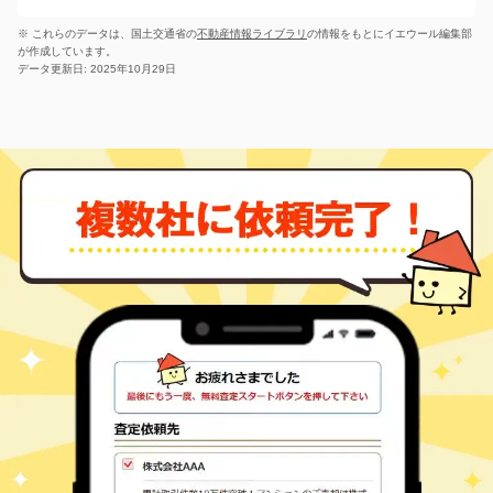
16
徒歩
分
備後三日市
三日市町
360
480
㎡
※ これらのデータは、国土交通省の
不動産情報ライブラリ
の情報をもとにイエウール編集部
万円
16
徒歩
分
が作成しています。
山ノ内(広島)
データ更新日: 2025年10月29日
山内町
520
370
㎡
万円
11
徒歩
分