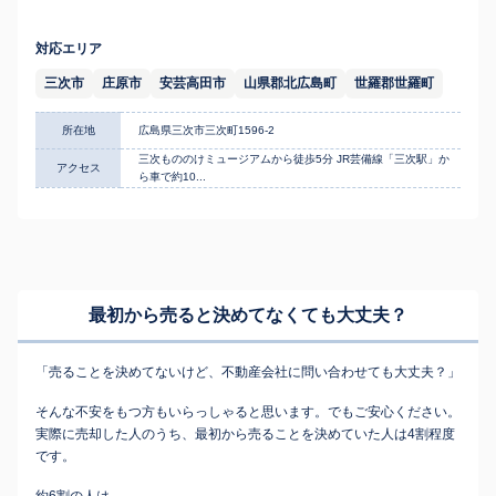
対応エリア
三次市
庄原市
安芸高田市
山県郡北広島町
世羅郡世羅町
所在地
広島県三次市三次町1596-2
三次もののけミュージアムから徒歩5分 JR芸備線「三次駅」か
アクセス
ら車で約10...
最初から売ると決めてなくても
大丈夫？
「売ることを決めてないけど、不動産会社に問い合わせても大丈夫？」
そんな不安をもつ方もいらっしゃると思います。でもご安心ください。
実際に売却した人のうち、最初から売ることを決めていた人は4割程度
です。