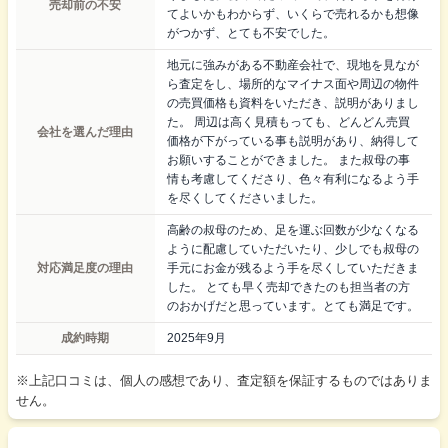
売却前の不安
てよいかもわからず、いくらで売れるかも想像
がつかず、とても不安でした。
地元に強みがある不動産会社で、現地を見なが
ら査定をし、場所的なマイナス面や周辺の物件
の売買価格も資料をいただき、説明がありまし
た。 周辺は高く見積もっても、どんどん売買
会社を選んだ理由
価格が下がっている事も説明があり、納得して
お願いすることができました。 また叔母の事
情も考慮してくださり、色々有利になるよう手
を尽くしてくださいました。
高齢の叔母のため、足を運ぶ回数が少なくなる
ように配慮していただいたり、少しでも叔母の
対応満足度の理由
手元にお金が残るよう手を尽くしていただきま
した。 とても早く売却できたのも担当者の方
のおかげだと思っています。とても満足です。
成約時期
2025年9月
※上記口コミは、個人の感想であり、査定額を保証するものではありま
せん。