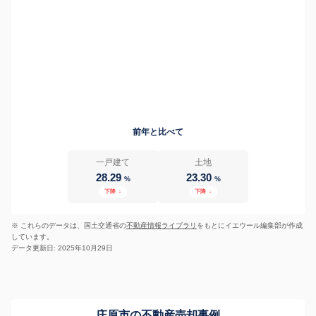
前年と比べて
一戸建て
土地
28.29
23.30
%
%
下降
↓
下降
↓
※ これらのデータは、国土交通省の
不動産情報ライブラリ
をもとにイエウール編集部が作成
しています。
データ更新日: 2025年10月29日
庄原市の不動産売却事例