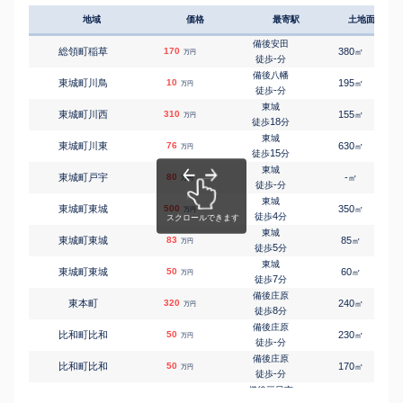
地域
価格
最寄駅
土地面積
備後安田
総領町稲草
170
380
㎡
万円
-
徒歩
分
備後八幡
東城町川鳥
10
195
㎡
万円
-
徒歩
分
東城
東城町川西
310
155
㎡
万円
18
徒歩
分
東城
東城町川東
76
630
㎡
万円
15
徒歩
分
東城
東城町戸宇
80
-
㎡
万円
-
徒歩
分
東城
東城町東城
500
350
㎡
万円
4
徒歩
分
東城
東城町東城
83
85
㎡
万円
5
徒歩
分
東城
東城町東城
50
60
㎡
万円
7
徒歩
分
備後庄原
東本町
320
240
㎡
万円
8
徒歩
分
備後庄原
比和町比和
50
230
㎡
万円
-
徒歩
分
備後庄原
比和町比和
50
170
㎡
万円
-
徒歩
分
備後三日市
三日市町
1,400
1900
㎡
万円