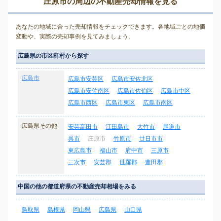
庄原市の周辺の不動産売却情報を見る
あなたの地域に合った売却情報をチェックできます。各地域ごとの地価
変動や、実際の売却事例を見てみましょう。
広島県の市区町村から探す
広島市
広島市安芸区
広島市安佐北区
広島市安佐南区
広島市佐伯区
広島市中区
広島市西区
広島市東区
広島市南区
広島県その他
安芸高田市
江田島市
大竹市
尾道市
呉市
庄原市
竹原市
廿日市市
東広島市
福山市
府中市
三原市
三次市
安芸郡
世羅郡
豊田郡
中国の他の都道府県の不動産売却相場をみる
鳥取県
島根県
岡山県
広島県
山口県