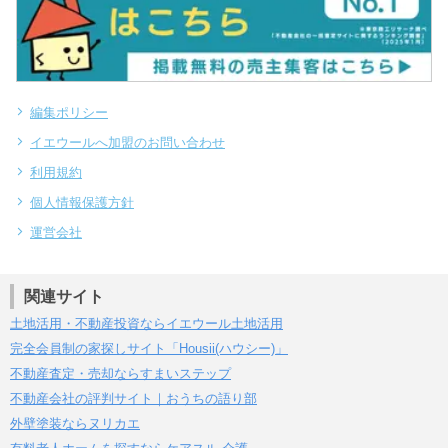
編集ポリシー
イエウールへ加盟のお問い合わせ
利用規約
個人情報保護方針
運営会社
関連サイト
土地活用・不動産投資ならイエウール土地活用
完全会員制の家探しサイト「Housii(ハウシー)」
不動産査定・売却ならすまいステップ
不動産会社の評判サイト｜おうちの語り部
外壁塗装ならヌリカエ