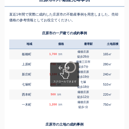
直近1年間で実際に成約した庄原市の不動産事例を用意しました。売却
価格の参考情報としてお役立てください。
庄原市の一戸建ての成約事例
地域
価格
最寄駅
土地面積
延床
備後庄原
㎡
㎡
板橋町
1,700
165
95
万円
26
徒歩
分
備後三日市
㎡
㎡
上原町
700
280
145
万円
7
徒歩
分
備後庄原
㎡
㎡
新庄町
1,100
240
155
万円
19
徒歩
分
七塚
㎡
㎡
七塚町
600
510
120
万円
18
徒歩
分
備後庄原
㎡
㎡
西本町
500
220
50
万円
12
徒歩
分
備後庄原
㎡
㎡
一木町
1,200
750
300
万円
-
徒歩
分
庄原市の土地の成約事例