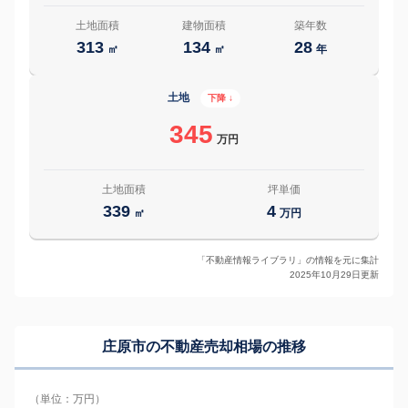
土地面積
建物面積
築年数
313
134
28
㎡
㎡
年
土地
下降 ↓
345
万円
土地面積
坪単価
339
4
㎡
万円
「不動産情報ライブラリ」の情報を元に集計
2025年10月29日更新
庄原市の
不動産売却相場の推移
（単位：万円）