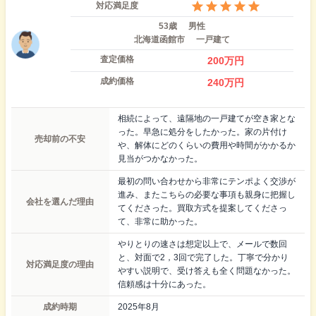
対応満足度
53歳
男性
北海道函館市
一戸建て
査定価格
200
万円
成約価格
240
万円
相続によって、遠隔地の一戸建てが空き家とな
った。早急に処分をしたかった。家の片付け
売却前の不安
や、解体にどのくらいの費用や時間がかかるか
見当がつかなかった。
最初の問い合わせから非常にテンポよく交渉が
進み、またこちらの必要な事項も親身に把握し
会社を選んだ理由
てくださった。買取方式を提案してくださっ
て、非常に助かった。
やりとりの速さは想定以上で、メールで数回
と、対面で2，3回で完了した。丁寧で分かり
対応満足度の理由
やすい説明で、受け答えも全く問題なかった。
信頼感は十分にあった。
成約時期
2025年8月