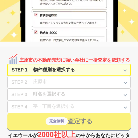
庄原市の不動産売却に強い会社に一括査定を依頼する
STEP 1
STEP 2
STEP 3
STEP 4
査定する
完全無料
2000社以上
イエウールが
の中からあなたにピッタ