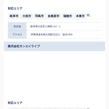
対応エリア
他...
岐阜市
大垣市
羽島市
各務原市
瑞穂市
本巣市
所在地
岐阜県大垣市八島町114－1
アクセス
JR東海道本線大垣駅北出口 徒歩18分
株式会社サンエイライブ
対応エリア