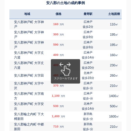
安八郡の土地の成約事例
地域
価格
最寄駅
土地面積
安八郡神戸町 大字神
広神戸
160
110
㎡
万円
戸
2
徒歩
分
安八郡神戸町 大字神
広神戸
300
195
㎡
万円
戸
9
徒歩
分
安八郡神戸町 大字神
広神戸
590
195
㎡
万円
戸
9
徒歩
分
安八郡神戸町 大字丈
広神戸
400
160
㎡
万円
六道
14
徒歩
分
安八郡神戸町 大字丈
広神戸
400
230
㎡
万円
六道
20
徒歩
分
北神戸
安八郡神戸町 大字田
480
260
㎡
万円
15
徒歩
分
安八郡神戸町 大字中
広神戸
370
210
㎡
万円
沢
-
徒歩
分
安八郡神戸町 大字南
広神戸
1,100
1400
㎡
万円
方
-
徒歩
分
安八郡神戸町 大字安
北神戸
530
500
㎡
万円
次
14
徒歩
分
安八郡輪之内町 下大
新羽島
1,400
1600
㎡
万円
榑新田
-
徒歩
分
安八郡輪之内町 中郷
新羽島
710
210
㎡
万円
新田
-
徒歩
分