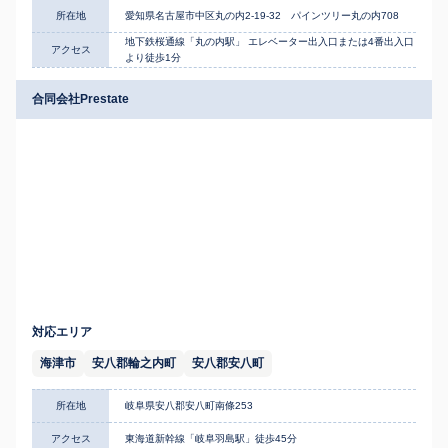
所在地
愛知県名古屋市中区丸の内2-19-32 パインツリー丸の内708
地下鉄桜通線「丸の内駅」 エレベーター出入口または4番出入口
アクセス
より徒歩1分
合同会社Prestate
対応エリア
海津市
安八郡輪之内町
安八郡安八町
所在地
岐阜県安八郡安八町南條253
アクセス
東海道新幹線「岐阜羽島駅」徒歩45分