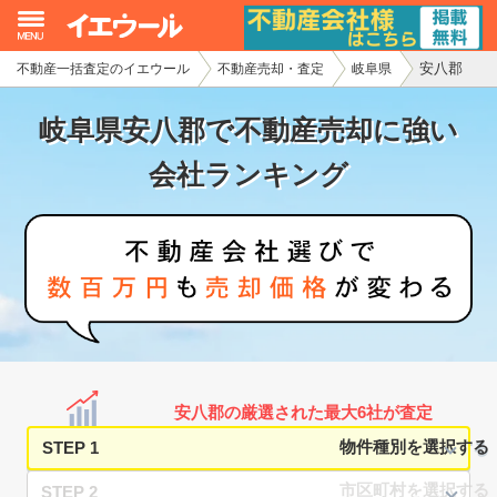
安八郡
不動産一括査定のイエウール
不動産売却・査定
岐阜県
イエウール加盟希望の不動産会社様
岐阜県安八郡で不動産売却に強い
初めての方へ
会社ランキング
不動産売却の流れ
不動産の売却・一括査定
家査定シミュレーター
お問い合わせ
安八郡の厳選された最大6社が査定
STEP 1
STEP 2