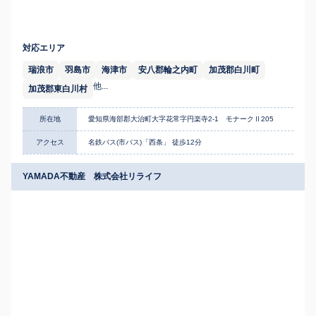
対応エリア
瑞浪市
羽島市
海津市
安八郡輪之内町
加茂郡白川町
他...
加茂郡東白川村
所在地
愛知県海部郡大治町大字花常字円楽寺2-1 モナークⅡ205
アクセス
名鉄バス(市バス)「西条」 徒歩12分
YAMADA不動産 株式会社リライフ