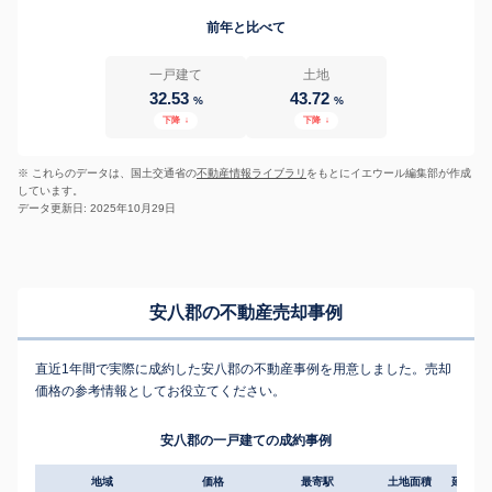
前年と比べて
一戸建て
土地
32.53
43.72
%
%
下降
↓
下降
↓
※ これらのデータは、国土交通省の
不動産情報ライブラリ
をもとにイエウール編集部が作成
しています。
データ更新日: 2025年10月29日
安八郡の不動産売却事例
直近1年間で実際に成約した安八郡の不動産事例を用意しました。売却
価格の参考情報としてお役立てください。
安八郡の一戸建ての成約事例
地域
価格
最寄駅
土地面積
延床面