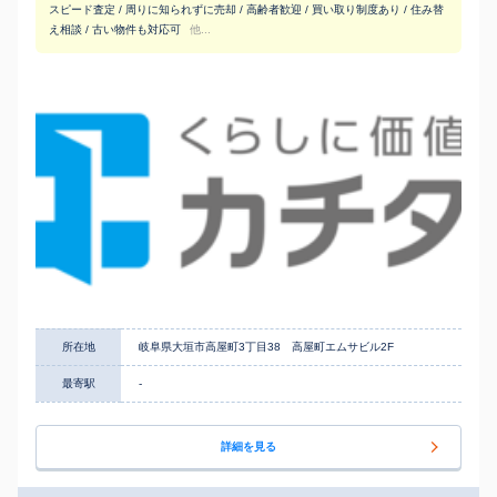
スピード査定 / 周りに知られずに売却 / 高齢者歓迎 / 買い取り制度あり / 住み替
え相談 / 古い物件も対応可
他...
所在地
岐阜県大垣市高屋町3丁目38 高屋町エムサビル2F
最寄駅
-
詳細を見る