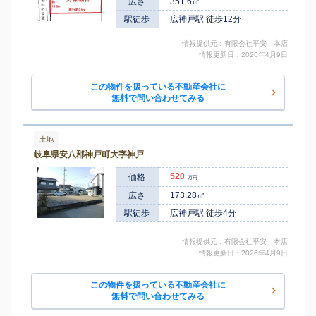
広さ
351.6㎡
徒歩
分
穂積
駅徒歩
広神戸駅 徒歩12分
安八郡安八町 東結
1,000
810
㎡
万円
-
徒歩
分
穂積
安八郡安八町 牧
120
410
情報提供元：有限会社平安 本店
㎡
万円
-
徒歩
分
情報更新日：2026年4月9日
安八郡安八町 南今ケ
穂積
950
340
㎡
万円
渕
-
徒歩
分
この物件を扱っている不動産会社に
安八郡安八町 南今ケ
穂積
840
250
㎡
万円
無料で問い合わせてみる
渕
-
徒歩
分
安八郡安八町 南今ケ
穂積
1,200
430
㎡
万円
渕
-
徒歩
分
安八郡安八町 南今ケ
穂積
土地
750
195
㎡
万円
渕
-
徒歩
分
岐阜県安八郡神戸町大字神戸
520
価格
万円
広さ
173.28㎡
駅徒歩
広神戸駅 徒歩4分
情報提供元：有限会社平安 本店
情報更新日：2026年4月9日
この物件を扱っている不動産会社に
無料で問い合わせてみる