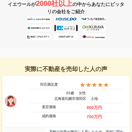
2000社以上
イエウールが
の中からあなたにピッタ
リの会社をご紹介
実際に不動産を売却した人の声
対応満足度
65歳
女性
北海道札幌市清田区
土地
査定価格
800
万円
成約価格
700
万円
高齢の叔母が施設に入居したため、売却に関わ