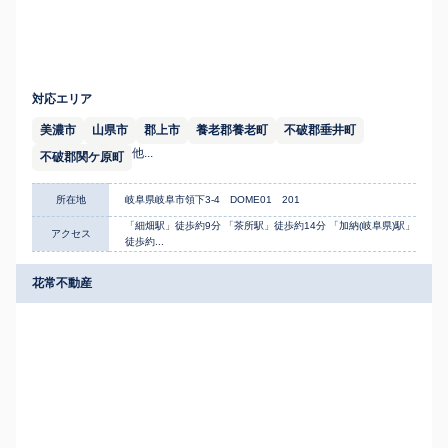
対応エリア
美濃市
山県市
郡上市
養老郡養老町
不破郡垂井町
他...
不破郡関ケ原町
所在地
岐阜県岐阜市領下3-4 DOME01 201
「細畑駅」徒歩約9分 「茶所駅」徒歩約14分 「加納(岐阜県)駅」
アクセス
徒歩約...
花常不動産