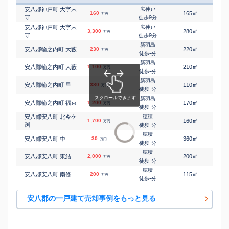
安八郡神戸町 大字末
広神戸
㎡
㎡
160
165
65
万円
守
9
徒歩
分
安八郡神戸町 大字末
広神戸
㎡
㎡
3,300
280
100
万円
守
9
徒歩
分
新羽島
㎡
㎡
安八郡輪之内町 大藪
230
220
115
万円
-
徒歩
分
新羽島
㎡
㎡
安八郡輪之内町 大藪
1,100
210
105
万円
-
徒歩
分
新羽島
㎡
㎡
安八郡輪之内町 里
380
110
115
万円
-
徒歩
分
新羽島
㎡
㎡
安八郡輪之内町 福束
1,200
170
105
万円
-
徒歩
分
安八郡安八町 北今ケ
穂積
㎡
㎡
1,700
160
95
万円
渕
-
徒歩
分
穂積
㎡
㎡
安八郡安八町 中
30
360
155
万円
-
徒歩
分
穂積
㎡
㎡
安八郡安八町 東結
2,000
200
120
万円
-
徒歩
分
穂積
㎡
㎡
安八郡安八町 南條
200
115
145
万円
-
徒歩
分
安八郡の一戸建て売却事例をもっと見る