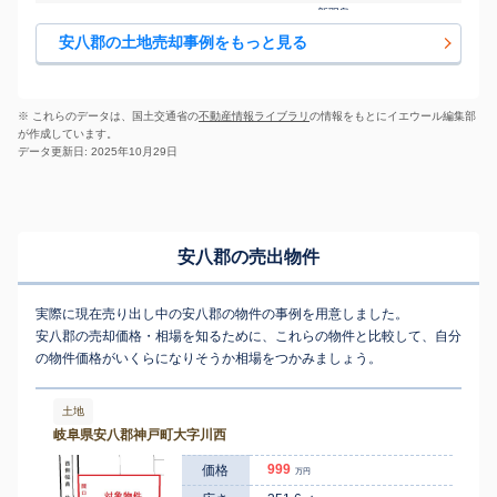
新羽島
安八郡輪之内町 楡俣
350
860
㎡
万円
-
徒歩
分
安八郡の土地売却事例をもっと見る
新羽島
安八郡輪之内町 楡俣
1,200
980
㎡
万円
-
徒歩
分
安八郡輪之内町 楡俣
新羽島
1,100
1000
㎡
万円
新田
-
徒歩
分
※ これらのデータは、国土交通省の
不動産情報ライブラリ
の情報をもとにイエウール編集部
新羽島
が作成しています。
安八郡輪之内町 四郷
640
230
㎡
万円
-
徒歩
分
データ更新日: 2025年10月29日
安八郡安八町 北今ケ
穂積
170
140
㎡
万円
渕
-
徒歩
分
安八郡安八町 北今ケ
穂積
800
230
㎡
万円
渕
-
徒歩
分
穂積
安八郡の売出物件
安八郡安八町 大明神
230
190
㎡
万円
-
徒歩
分
穂積
安八郡安八町 大明神
140
170
㎡
万円
-
徒歩
分
実際に現在売り出し中の安八郡の物件の事例を用意しました。
穂積
安八郡安八町 中
1,600
1200
㎡
安八郡の売却価格・相場を知るために、これらの物件と比較して、自分
万円
-
徒歩
分
の物件価格がいくらになりそうか相場をつかみましょう。
穂積
安八郡安八町 西結
500
660
㎡
万円
-
徒歩
分
穂積
安八郡安八町 西結
750
370
土地
㎡
万円
-
徒歩
分
岐阜県安八郡神戸町大字川西
穂積
安八郡安八町 西結
600
570
㎡
万円
-
徒歩
分
999
価格
万円
穂積
安八郡安八町 東結
700
170
㎡
万円
-