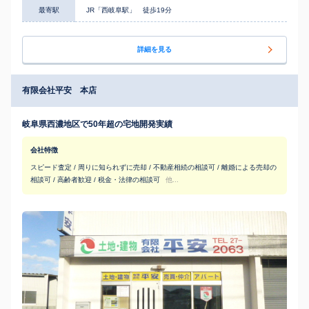
最寄駅
JR「西岐阜駅」 徒歩19分
詳細を見る
有限会社平安 本店
岐阜県西濃地区で50年超の宅地開発実績
会社特徴
スピード査定 / 周りに知られずに売却 / 不動産相続の相談可 / 離婚による売却の
相談可 / 高齢者歓迎 / 税金・法律の相談可
他...