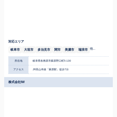
対応エリア
他...
岐阜市
大垣市
多治見市
関市
美濃市
瑞浪市
所在地
岐阜県各務原市蘇原野口町5-130
アクセス
JR高山本線「蘇原駅」徒歩7分
株式会社IW