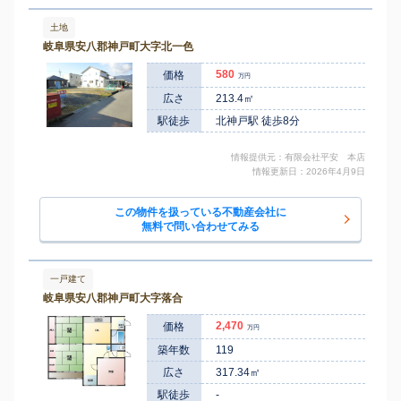
土地
岐阜県安八郡神戸町大字北一色
580
価格
万円
広さ
213.4㎡
駅徒歩
北神戸駅 徒歩8分
情報提供元：有限会社平安 本店
情報更新日：2026年4月9日
この物件を扱っている不動産会社に
無料で問い合わせてみる
一戸建て
岐阜県安八郡神戸町大字落合
2,470
価格
万円
築年数
119
広さ
317.34㎡
駅徒歩
-