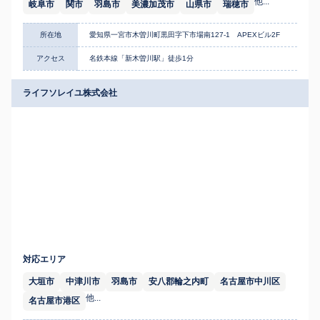
他...
岐阜市
関市
羽島市
美濃加茂市
山県市
瑞穂市
所在地
愛知県一宮市木曽川町黒田字下市場南127-1 APEXビル2F
アクセス
名鉄本線「新木曽川駅」徒歩1分
ライフソレイユ株式会社
対応エリア
大垣市
中津川市
羽島市
安八郡輪之内町
名古屋市中川区
他...
名古屋市港区