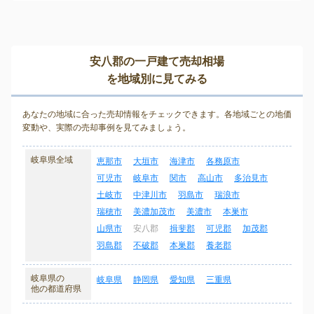
安八郡の一戸建て売却相場
を地域別に見てみる
あなたの地域に合った売却情報をチェックできます。各地域ごとの地価
変動や、実際の売却事例を見てみましょう。
岐阜県全域
恵那市
大垣市
海津市
各務原市
可児市
岐阜市
関市
高山市
多治見市
土岐市
中津川市
羽島市
瑞浪市
瑞穂市
美濃加茂市
美濃市
本巣市
山県市
安八郡
揖斐郡
可児郡
加茂郡
羽島郡
不破郡
本巣郡
養老郡
岐阜県の
岐阜県
静岡県
愛知県
三重県
他の都道府県