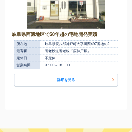
岐阜県西濃地区で50年超の宅地開発実績
所在地
岐阜県安八郡神戸町大字川西497番地の2
最寄駅
養老鉄道養老線「広神戸駅」
定休日
不定休
営業時間
9：00～18：00
詳細を見る