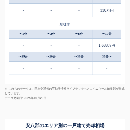
-
-
-
330万円
駅徒歩
〜1分
〜3分
〜5分
〜10分
-
-
-
1,688万円
〜15分
〜20分
〜30分
30分〜
-
-
-
-
※ これらのデータは、国土交通省の
不動産情報ライブラリ
をもとにイエウール編集部が作成
しています。
データ更新日: 2025年10月29日
安八郡のエリア別の一戸建て売却相場