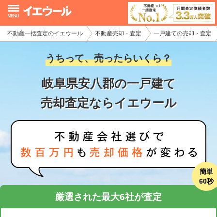
不動産一括査定のイエウール
不動産売却・査定
一戸建ての売却・査定
イエウール加盟希望の不動産会社様
うちって、売ったらいくら？
初めての方へ
岐阜県安八郡の一戸建て
不動産売却の流れ
売却査定ならイエウール
不動産の売却・一括査定
家査定シミュレーター
お問い合わせ
簡単
60秒
厳選された最大6社が査定