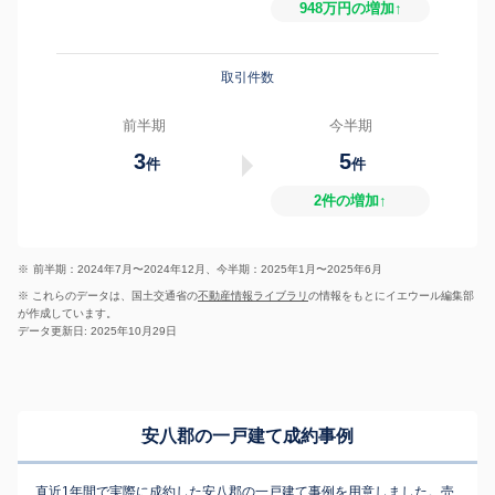
948万円の増加↑
取引件数
前半期
今半期
3
5
件
件
2件の増加↑
※
前半期：2024年7月〜2024年12月、今半期：2025年1月〜2025年6月
※ これらのデータは、国土交通省の
不動産情報ライブラリ
の情報をもとにイエウール編集部
が作成しています。
データ更新日: 2025年10月29日
安八郡の一戸建て成約事例
直近1年間で実際に成約した安八郡の一戸建て事例を用意しました。売