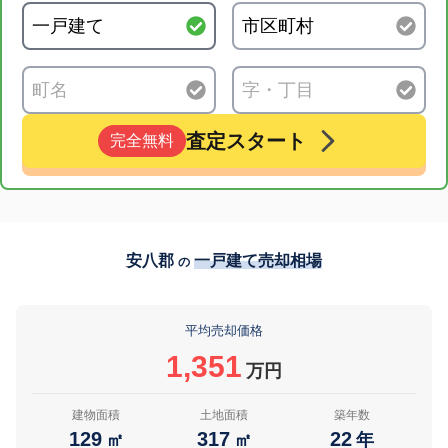
査定スタート
完全無料
安八郡
一戸建て売却相場
の
平均売却価格
1,351
万円
建物面積
土地面積
築年数
129
317
22
㎡
㎡
年