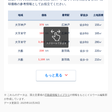
却価格の参考情報としてお役立てください。
地域
価格
最寄駅
駅徒歩
土地面積
延床
大字神戸
370
広神戸
9
155
80
徒歩
分
㎡
万円
大字末守
160
広神戸
9
165
65
徒歩
分
㎡
万円
大字末守
3,300
広神戸
9
280
100
徒歩
分
㎡
万円
大藪
230
新羽島
-
220
115
徒歩
分
㎡
万円
大藪
1,100
新羽島
-
210
105
徒歩
分
㎡
万円
もっと見る
※ これらのデータは、国土交通省の
不動産情報ライブラリ
の情報をもとにイエウール編集部
が作成しています。
データ更新日: 2025年10月29日