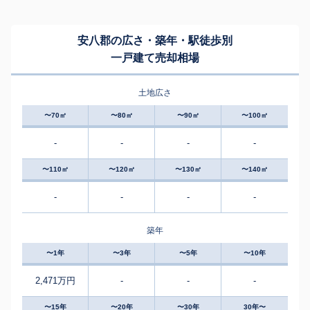
安八郡の広さ・築年・駅徒歩別
一戸建て売却相場
土地広さ
〜70㎡
〜80㎡
〜90㎡
〜100㎡
-
-
-
-
〜110㎡
〜120㎡
〜130㎡
〜140㎡
-
-
-
-
築年
〜1年
〜3年
〜5年
〜10年
2,471万円
-
-
-
〜15年
〜20年
〜30年
30年〜