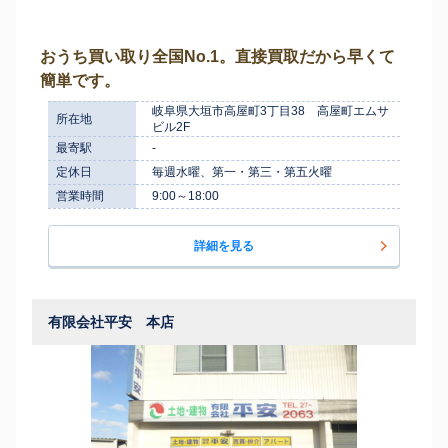
おうち買い取り全国No.1。直接買取だから早くて
簡単です。
岐阜県大垣市高屋町3丁目38 高屋町エムサ
所在地
ビル2F
最寄駅
-
定休日
毎週水曜、第一・第三・第五火曜
営業時間
9:00～18:00
詳細を見る
有限会社平安 本店