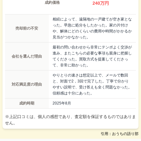
成約価格
240
万円
相続によって、遠隔地の一戸建てが空き家とな
った。早急に処分をしたかった。家の片付け
売却前の不安
や、解体にどのくらいの費用や時間がかかるか
見当がつかなかった。
最初の問い合わせから非常にテンポよく交渉が
進み、またこちらの必要な事項も親身に把握し
会社を選んだ理由
てくださった。買取方式を提案してくださっ
て、非常に助かった。
やりとりの速さは想定以上で、メールで数回
と、対面で2，3回で完了した。丁寧で分かり
対応満足度の理由
やすい説明で、受け答えも全く問題なかった。
信頼感は十分にあった。
成約時期
2025年8月
※上記口コミは、個人の感想であり、査定額を保証するものではありま
せん。
引用：おうちの語り部