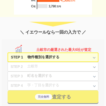
＼ イエウールなら一回の入力で ／
土岐市の厳選された最大6社が査定
STEP 1
STEP 2
STEP 3
STEP 4
査定する
完全無料