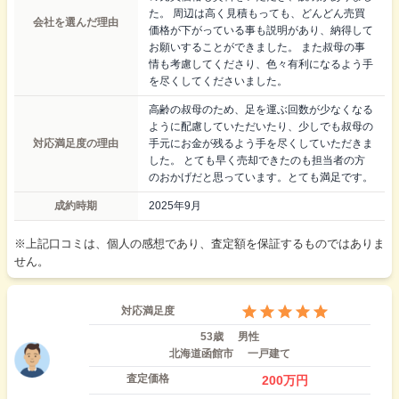
た。 周辺は高く見積もっても、どんどん売買
会社を選んだ理由
価格が下がっている事も説明があり、納得して
お願いすることができました。 また叔母の事
情も考慮してくださり、色々有利になるよう手
を尽くしてくださいました。
高齢の叔母のため、足を運ぶ回数が少なくなる
ように配慮していただいたり、少しでも叔母の
対応満足度の理由
手元にお金が残るよう手を尽くしていただきま
した。 とても早く売却できたのも担当者の方
のおかげだと思っています。とても満足です。
成約時期
2025年9月
※上記口コミは、個人の感想であり、査定額を保証するものではありま
せん。
対応満足度
53歳
男性
北海道函館市
一戸建て
査定価格
200
万円