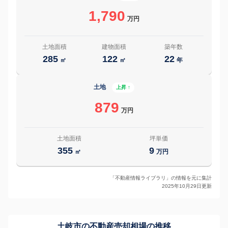
1,790
万円
土地面積
建物面積
築年数
285
122
22
㎡
㎡
年
土地
上昇 ↑
879
万円
土地面積
坪単価
355
9
㎡
万円
「不動産情報ライブラリ」の情報を元に集計
2025年10月29日更新
土岐市の
不動産売却相場の推移