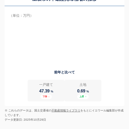
（単位：万円）
前年と比べて
一戸建て
土地
47.39
0.69
%
%
下降
↓
上昇
↑
※ これらのデータは、国土交通省の
不動産情報ライブラリ
をもとにイエウール編集部が作成
しています。
データ更新日: 2025年10月29日