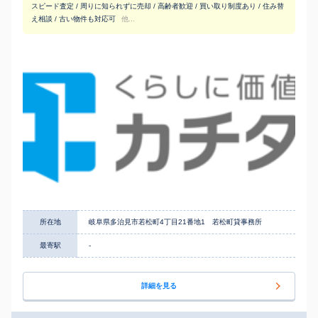
スピード査定 / 周りに知られずに売却 / 高齢者歓迎 / 買い取り制度あり / 住み替
え相談 / 古い物件も対応可
他...
所在地
岐阜県多治見市若松町4丁目21番地1 若松町貸事務所
最寄駅
-
詳細を見る