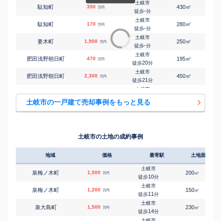
土岐市
㎡
㎡
駄知町
350
430
160
万円
-
徒歩
分
土岐市
㎡
㎡
駄知町
170
280
85
万円
-
徒歩
分
土岐市
㎡
㎡
妻木町
1,900
250
140
万円
-
徒歩
分
土岐市
㎡
㎡
肥田浅野朝日町
470
195
150
万円
20
徒歩
分
土岐市
㎡
㎡
肥田浅野朝日町
2,300
450
330
万円
21
徒歩
分
土岐市
㎡
㎡
肥田浅野元町
1,900
430
180
万円
25
徒歩
分
土岐市の一戸建て売却事例をもっと見る
土岐市の土地の成約事例
地域
価格
最寄駅
土地面積
土岐市
泉梅ノ木町
1,500
200
㎡
万円
10
徒歩
分
土岐市
泉梅ノ木町
1,200
150
㎡
万円
11
徒歩
分
土岐市
泉大島町
1,500
230
㎡
万円
14
徒歩
分
土岐市