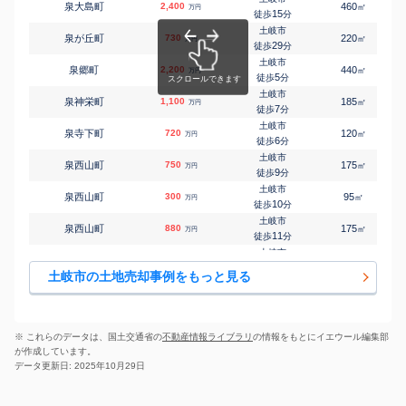
泉大島町
2,400
460
㎡
万円
15
徒歩
分
土岐市
泉が丘町
730
220
㎡
万円
29
徒歩
分
土岐市
泉郷町
2,200
440
㎡
万円
5
徒歩
分
土岐市
泉神栄町
1,100
185
㎡
万円
7
徒歩
分
土岐市
泉寺下町
720
120
㎡
万円
6
徒歩
分
土岐市
泉西山町
750
175
㎡
万円
9
徒歩
分
土岐市
泉西山町
300
95
㎡
万円
10
徒歩
分
土岐市
泉西山町
880
175
㎡
万円
11
徒歩
分
土岐市
泉明治町
770
260
㎡
万円
9
徒歩
分
土岐市の土地売却事例をもっと見る
土岐市
駄知町
80
80
㎡
万円
-
徒歩
分
土岐市
駄知町
300
370
㎡
万円
-
徒歩
分
※ これらのデータは、国土交通省の
不動産情報ライブラリ
の情報をもとにイエウール編集部
土岐市
が作成しています。
駄知町
380
510
㎡
万円
-
徒歩
分
データ更新日: 2025年10月29日
土岐市
駄知町
190
185
㎡
万円
-
徒歩
分