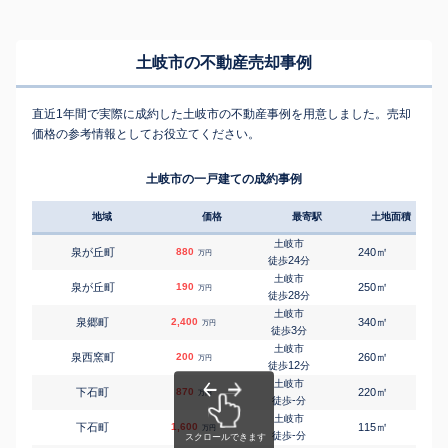
土岐市の不動産売却事例
直近1年間で実際に成約した土岐市の不動産事例を用意しました。売却
価格の参考情報としてお役立てください。
土岐市の一戸建ての成約事例
地域
価格
最寄駅
土地面積
延床
土岐市
㎡
㎡
泉が丘町
880
240
105
万円
24
徒歩
分
土岐市
㎡
㎡
泉が丘町
190
250
120
万円
28
徒歩
分
土岐市
㎡
㎡
泉郷町
2,400
340
165
万円
3
徒歩
分
土岐市
㎡
㎡
泉西窯町
200
260
130
万円
12
徒歩
分
土岐市
㎡
㎡
下石町
870
220
125
万円
-
徒歩
分
土岐市
㎡
㎡
下石町
1,600
115
-
万円
-
徒歩
分