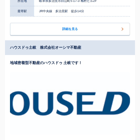
所在地
岐阜県多治見市白山町5-17-3 梅村ビル2F
最寄駅
JR中央線 多治見駅 徒歩14分
詳細を見る
ハウスドゥ土岐 株式会社オーシマ不動産
地域密着型不動産のハウスドゥ 土岐です！