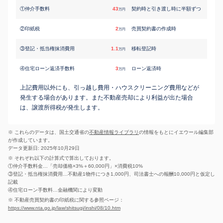
①仲介手数料
43
契約時と引き渡し時に半額ずつ
万円
②印紙税
2
売買契約書の作成時
万円
③登記・抵当権抹消費用
1.1
移転登記時
万円
④住宅ローン返済手数料
3
ローン返済時
万円
上記費用以外にも、引っ越し費用・ハウスクリーニング費用などが
発生する場合があります。また不動産売却により利益が出た場合
は、譲渡所得税が発生します。
※ これらのデータは、国土交通省の
不動産情報ライブラリ
の情報をもとにイエウール編集部
が作成しています。
データ更新日: 2025年10月29日
※ それぞれ以下の計算式で算出しております。
①仲介手数料金…「売却価格×3%＋60,000円」×消費税10%
③登記・抵当権抹消費用…不動産1物件につき1,000円、司法書士への報酬10,000円と仮定し
記載
④住宅ローン手数料…金融機関により変動
※ 不動産売買契約書の印紙税に関する参照ページ：
https://www.nta.go.jp/law/shitsugi/inshi/08/10.htm