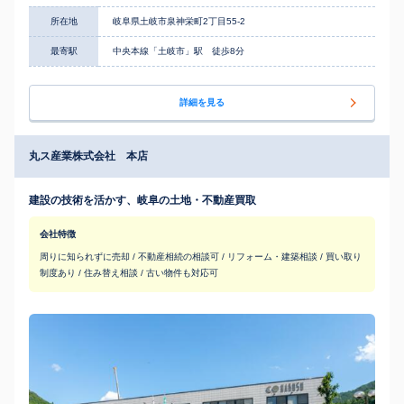
所在地
岐阜県土岐市泉神栄町2丁目55-2
最寄駅
中央本線「土岐市」駅 徒歩8分
詳細を見る
丸ス産業株式会社 本店
建設の技術を活かす、岐阜の土地・不動産買取
会社特徴
周りに知られずに売却 / 不動産相続の相談可 / リフォーム・建築相談 / 買い取り
制度あり / 住み替え相談 / 古い物件も対応可