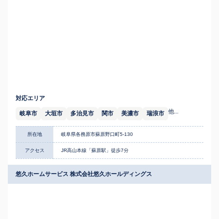
対応エリア
他...
岐阜市
大垣市
多治見市
関市
美濃市
瑞浪市
所在地
岐阜県各務原市蘇原野口町5-130
アクセス
JR高山本線「蘇原駅」徒歩7分
悠久ホームサービス 株式会社悠久ホールディングス