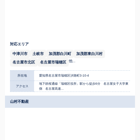
対応エリア
中津川市
土岐市
加茂郡白川町
加茂郡東白川村
他...
名古屋市北区
名古屋市瑞穂区
所在地
愛知県名古屋市瑞穂区汐路町3-10-4
地下鉄桜通線「瑞穂区役所」駅から徒歩6分 名古屋女子大学東
アクセス
側 名古屋高速...
山村不動産