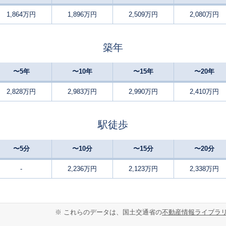
1,864万円
1,896万円
2,509万円
2,080万円
鹿児島
12
140
95
徒歩
分
㎡
㎡
万円
築年
薩摩松元
8
290
85
徒歩
分
㎡
㎡
万円
〜5年
〜10年
〜15年
〜20年
瀬々串
10
470
145
徒歩
分
㎡
円
2,828万円
2,983万円
2,990万円
2,410万円
広木
-
165
100
徒歩
分
㎡
万円
駅徒歩
宇宿
-
140
95
徒歩
分
㎡
㎡
万円
〜5分
〜10分
〜15分
〜20分
鹿児島中央
2
70
85
徒歩
分
㎡
㎡
-
2,236万円
2,123万円
2,338万円
円
上伊集院
-
530
100
徒歩
分
㎡
万円
※ これらのデータは、国土交通省の
不動産情報ライブラ