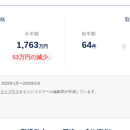
価格
取
今半期
前半期
1,763
64
万円
件
53万円の減少↓
2025年1月〜2025年6月
報ライブラリ
をもとにイエウール編集部が作成しています。