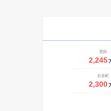
1,500
郡山町
3,400
小松原
1,700
坂之上
800
坂之上
万
荒田
2,245
3,500
坂之上
200
坂之上
石谷町
万
2,300