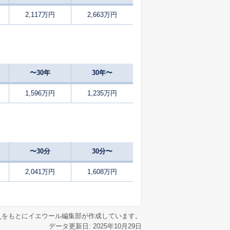
2,117万円
2,663万円
0
2025
1〜3
築
年
年
月
1
2025
7〜9
築
年
年
月
〜30年
30年〜
46
2025
4〜6
㎡
築
年
年
月
1,596万円
1,235万円
35
2025
4〜6
㎡
築
年
年
月
1
2025
1〜3
築
年
年
月
〜30分
30分〜
57
2025
7〜9
築
年
年
月
2,041万円
1,608万円
6
2025
1〜3
㎡
築
年
年
月
リ
をもとにイエウール編集部が作成しています。
データ更新日: 2025年10月29日