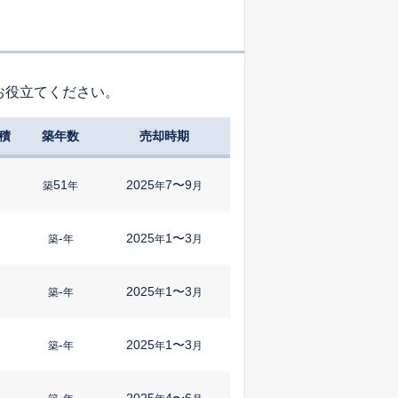
お役立てください。
積
築年数
売却時期
51
2025
7〜9
㎡
築
年
年
月
-
2025
1〜3
築
年
年
月
-
2025
1〜3
㎡
築
年
年
月
-
2025
1〜3
㎡
築
年
年
月
-
2025
4〜6