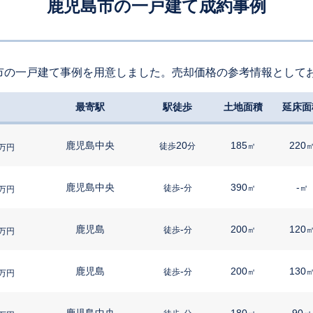
鹿児島市の一戸建て成約事例
市の一戸建て事例を用意しました。売却価格の参考情報として
最寄駅
駅徒歩
土地面積
延床面
鹿児島中央
20
185
220
徒歩
分
㎡
万円
鹿児島中央
-
390
-
徒歩
分
㎡
㎡
万円
鹿児島
-
200
120
徒歩
分
㎡
万円
鹿児島
-
200
130
徒歩
分
㎡
万円
鹿児島中央
-
180
90