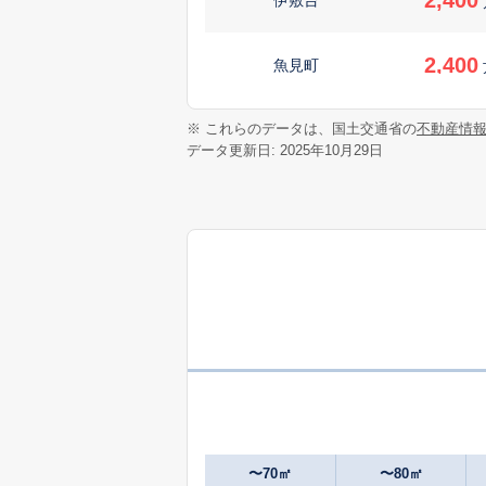
2,400
魚見町
200
※ これらのデータは、国土交通省の
不動産情
宇宿
万
データ更新日: 2025年10月29日
2,200
宇宿
1,200
小野
3,000
小原町
150
小原町
万
340
小原町
万
〜70㎡
〜80㎡