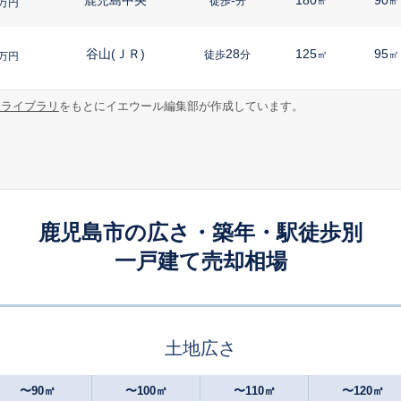
徒歩
分
㎡
㎡
万円
谷山(ＪＲ)
28
125
95
徒歩
分
㎡
㎡
万円
報ライブラリ
をもとにイエウール編集部が作成しています。
宇宿
13
60
40
徒歩
分
㎡
㎡
円
宇宿
28
135
90
徒歩
分
㎡
㎡
万円
鹿児島中央
-
240
90
徒歩
分
㎡
㎡
万円
鹿児島市の広さ・築年・駅徒歩別
一戸建て売却相場
宇宿
8
115
90
徒歩
分
㎡
㎡
万円
宇宿
13
150
145
徒歩
分
㎡
円
土地広さ
宇宿
20
860
85
徒歩
分
㎡
㎡
円
〜90㎡
〜100㎡
〜110㎡
〜120㎡