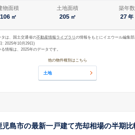
建物面積
土地面積
築年数
106
205
27
㎡
㎡
年
ータは、国土交通省の
不動産情報ライブラリ
の情報をもとにイエウール編集部
 2025年10月29日)
る情報は、2025年のデータです。
他の物件種別はこちら
土地
鹿児島市の最新一戸建て売却相場の半期比