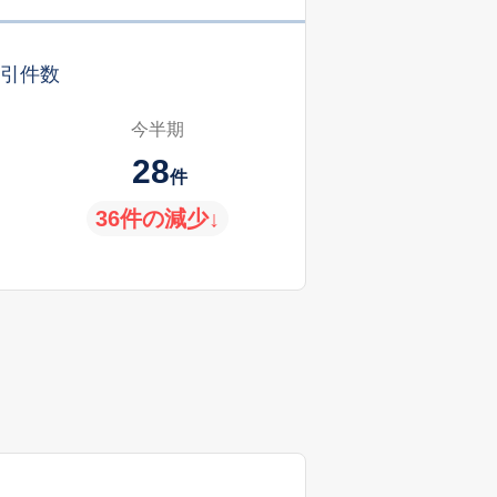
引件数
今半期
28
件
36件の減少↓