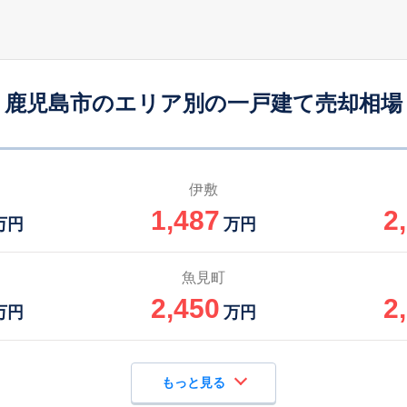
伊集院
-
135
100
徒歩
分
㎡
万円
谷山(ＪＲ)
14
105
95
徒歩
分
㎡
㎡
万円
鹿児島市のエリア別の一戸建て売却相場
坂之上
4
160
115
徒歩
分
㎡
万円
坂之上
7
195
85
徒歩
分
㎡
㎡
円
伊敷
1,487
2
坂之上
9
180
115
万円
万円
徒歩
分
㎡
万円
坂之上
11
130
50
魚見町
徒歩
分
㎡
㎡
円
2,450
2
万円
万円
もっと見る