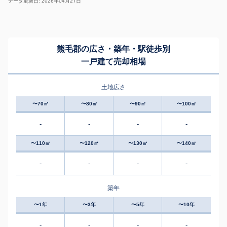
データ更新日: 2026年04月27日
熊毛郡の広さ・築年・駅徒歩別
一戸建て売却相場
土地広さ
〜70㎡
〜80㎡
〜90㎡
〜100㎡
-
-
-
-
〜110㎡
〜120㎡
〜130㎡
〜140㎡
-
-
-
-
築年
〜1年
〜3年
〜5年
〜10年
-
-
-
-