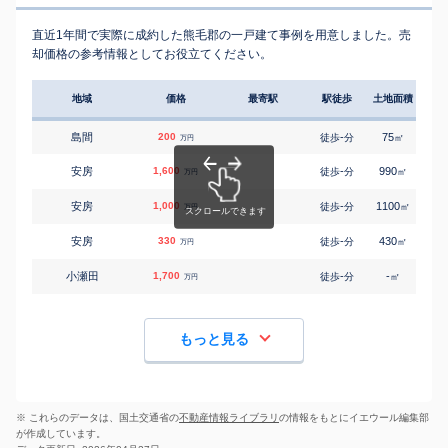
直近1年間で実際に成約した熊毛郡の一戸建て事例を用意しました。売
却価格の参考情報としてお役立てください。
地域
価格
最寄駅
駅徒歩
土地面積
延床
島間
200
-
75
-
徒歩
分
㎡
万円
安房
1,600
-
990
155
徒歩
分
㎡
万円
安房
1,000
-
1100
350
徒歩
分
㎡
万円
安房
330
-
430
150
徒歩
分
㎡
万円
小瀬田
1,700
-
-
110
徒歩
分
㎡
万円
もっと見る
※ これらのデータは、国土交通省の
不動産情報ライブラリ
の情報をもとにイエウール編集部
が作成しています。