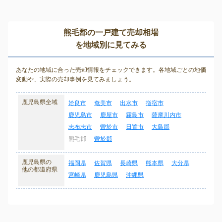
熊毛郡の一戸建て売却相場
を地域別に見てみる
あなたの地域に合った売却情報をチェックできます。各地域ごとの地価
変動や、実際の売却事例を見てみましょう。
鹿児島県全域
姶良市
奄美市
出水市
指宿市
鹿児島市
鹿屋市
霧島市
薩摩川内市
志布志市
曽於市
日置市
大島郡
熊毛郡
曽於郡
鹿児島県の
福岡県
佐賀県
長崎県
熊本県
大分県
他の都道府県
宮崎県
鹿児島県
沖縄県