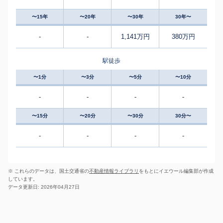
〜15年
〜20年
〜30年
30年〜
-
-
1,141万円
380万円
駅徒歩
〜1分
〜3分
〜5分
〜10分
-
-
-
-
〜15分
〜20分
〜30分
30分〜
-
-
-
-
※ これらのデータは、国土交通省の
不動産情報ライブラリ
をもとにイエウール編集部が作成
しています。
データ更新日: 2026年04月27日