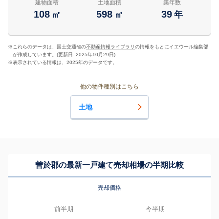
建物面積
土地面積
築年数
108
598
39
㎡
㎡
年
※
これらのデータは、国土交通省の
不動産情報ライブラリ
の情報をもとにイエウール編集部
が作成しています。(更新日: 2025年10月29日)
※
表示されている情報は、2025年のデータです。
他の物件種別はこちら
土地
曽於郡の最新一戸建て売却相場の半期比較
売却価格
前半期
今半期