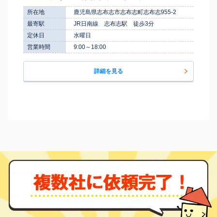
所在地
鹿児島県志布志市志布志町志布志955-2
最寄駅
JR日南線 志布志駅 徒歩3分
定休日
水曜日
営業時間
9:00～18:00
詳細を見る