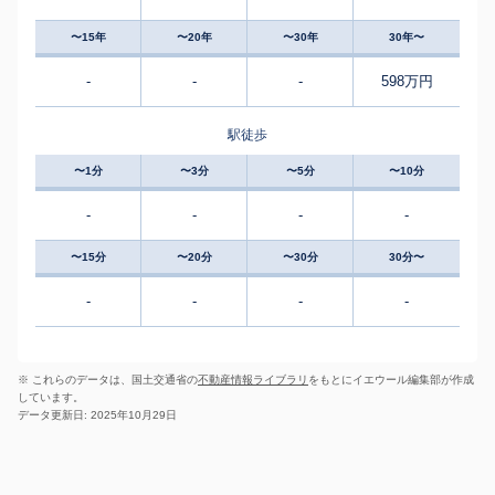
〜15年
〜20年
〜30年
30年〜
-
-
-
598万円
駅徒歩
〜1分
〜3分
〜5分
〜10分
-
-
-
-
〜15分
〜20分
〜30分
30分〜
-
-
-
-
※ これらのデータは、国土交通省の
不動産情報ライブラリ
をもとにイエウール編集部が作成
しています。
データ更新日: 2025年10月29日