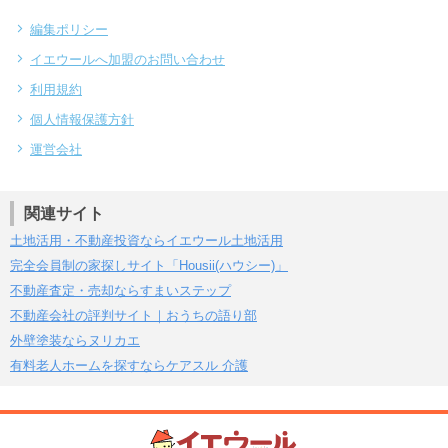
編集ポリシー
イエウールへ加盟のお問い合わせ
利用規約
個人情報保護方針
運営会社
関連サイト
土地活用・不動産投資ならイエウール土地活用
完全会員制の家探しサイト「Housii(ハウシー)」
不動産査定・売却ならすまいステップ
不動産会社の評判サイト｜おうちの語り部
外壁塗装ならヌリカエ
有料老人ホームを探すならケアスル 介護