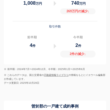
1,008
740
万円
万円
269万円の減少↓
取引件数
前半期
今半期
4
2
件
件
2件の減少↓
※
前半期：2024年7月〜2024年12月、今半期：2025年1月〜2025年6月
※ これらのデータは、国土交通省の
不動産情報ライブラリ
の情報をもとにイエウール編集部
が作成しています。
データ更新日: 2025年10月29日
曽於郡の一戸建て成約事例