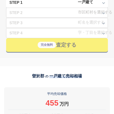
STEP 1
STEP 2
STEP 3
STEP 4
査定する
完全無料
曽於郡
一戸建て売却相場
の
平均売却価格
455
万円