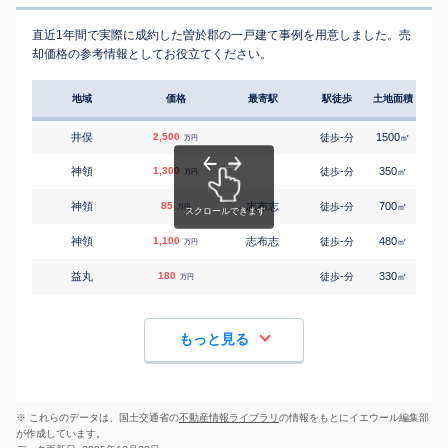
直近1年間で実際に成約した曽於郡の一戸建て事例を用意しました。売
却価格の参考情報としてお役立てください。
地域
価格
最寄駅
駅徒歩
土地面積
延床
井俣
2,500
-
1500
180
徒歩
分
㎡
万円
神領
1,300
-
350
105
徒歩
分
㎡
万円
神領
85
志布志
-
700
80
徒歩
分
㎡
万円
神領
1,100
志布志
-
480
95
徒歩
分
㎡
万円
益丸
180
-
330
90
徒歩
分
㎡
万円
もっと見る
※ これらのデータは、国土交通省の
不動産情報ライブラリ
の情報をもとにイエウール編集部
が作成しています。