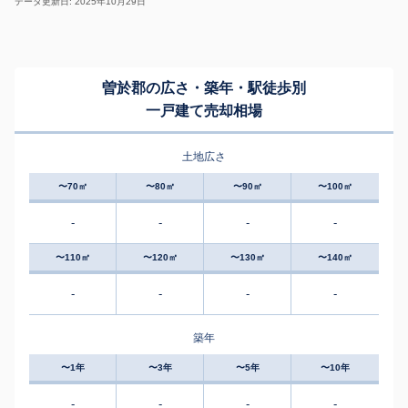
データ更新日: 2025年10月29日
曽於郡の広さ・築年・駅徒歩別
一戸建て売却相場
土地広さ
〜70㎡
〜80㎡
〜90㎡
〜100㎡
-
-
-
-
〜110㎡
〜120㎡
〜130㎡
〜140㎡
-
-
-
-
築年
〜1年
〜3年
〜5年
〜10年
-
-
-
-