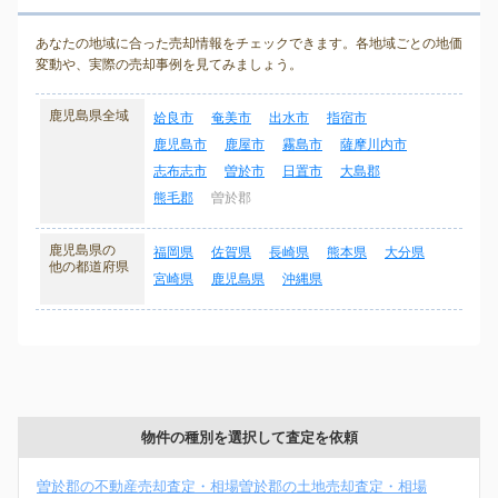
あなたの地域に合った売却情報をチェックできます。各地域ごとの地価
変動や、実際の売却事例を見てみましょう。
鹿児島県全域
姶良市
奄美市
出水市
指宿市
鹿児島市
鹿屋市
霧島市
薩摩川内市
志布志市
曽於市
日置市
大島郡
熊毛郡
曽於郡
鹿児島県の
福岡県
佐賀県
長崎県
熊本県
大分県
他の都道府県
宮崎県
鹿児島県
沖縄県
物件の種別を選択して査定を依頼
曽於郡の不動産売却査定・相場
曽於郡の土地売却査定・相場