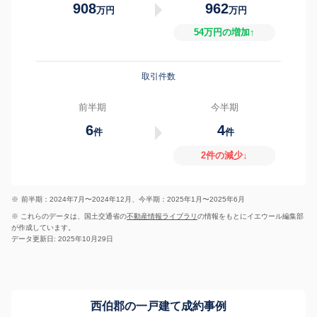
908
962
万円
万円
54万円の増加↑
取引件数
前半期
今半期
6
4
件
件
2件の減少↓
※
前半期：2024年7月〜2024年12月、今半期：2025年1月〜2025年6月
※ これらのデータは、国土交通省の
不動産情報ライブラリ
の情報をもとにイエウール編集部
が作成しています。
データ更新日: 2025年10月29日
西伯郡の一戸建て成約事例