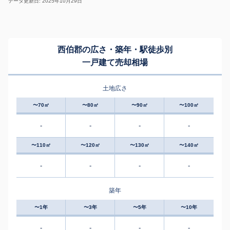
データ更新日: 2025年10月29日
西伯郡の広さ・築年・駅徒歩別
一戸建て売却相場
土地広さ
〜70㎡
〜80㎡
〜90㎡
〜100㎡
-
-
-
-
〜110㎡
〜120㎡
〜130㎡
〜140㎡
-
-
-
-
築年
〜1年
〜3年
〜5年
〜10年
-
-
-
-