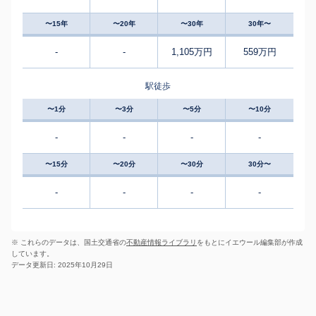
〜15年
〜20年
〜30年
30年〜
-
-
1,105万円
559万円
駅徒歩
〜1分
〜3分
〜5分
〜10分
-
-
-
-
〜15分
〜20分
〜30分
30分〜
-
-
-
-
※ これらのデータは、国土交通省の
不動産情報ライブラリ
をもとにイエウール編集部が作成
しています。
データ更新日: 2025年10月29日