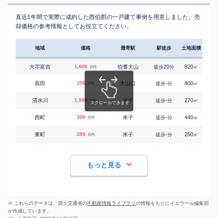
直近1年間で実際に成約した西伯郡の一戸建て事例を用意しました。売
却価格の参考情報としてお役立てください。
地域
価格
最寄駅
駅徒歩
土地面積
延床
大字富吉
1,600
伯耆大山
20
820
210
徒歩
分
㎡
万円
高田
250
大山口
-
800
140
徒歩
分
㎡
万円
清水川
1,500
米子
-
270
145
徒歩
分
㎡
万円
西町
300
米子
-
440
85
徒歩
分
㎡
万円
東町
250
米子
-
250
90
徒歩
分
㎡
万円
もっと見る
※ これらのデータは、国土交通省の
不動産情報ライブラリ
の情報をもとにイエウール編集部
が作成しています。