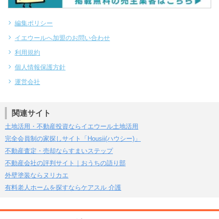
編集ポリシー
イエウールへ加盟のお問い合わせ
利用規約
個人情報保護方針
運営会社
関連サイト
土地活用・不動産投資ならイエウール土地活用
完全会員制の家探しサイト「Housii(ハウシー)」
不動産査定・売却ならすまいステップ
不動産会社の評判サイト｜おうちの語り部
外壁塗装ならヌリカエ
有料老人ホームを探すならケアスル 介護