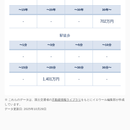
〜15年
〜20年
〜30年
30年〜
-
-
-
702万円
駅徒歩
〜1分
〜3分
〜5分
〜10分
-
-
-
-
〜15分
〜20分
〜30分
30分〜
-
1,401万円
-
-
※ これらのデータは、国土交通省の
不動産情報ライブラリ
をもとにイエウール編集部が作成
しています。
データ更新日: 2025年10月29日