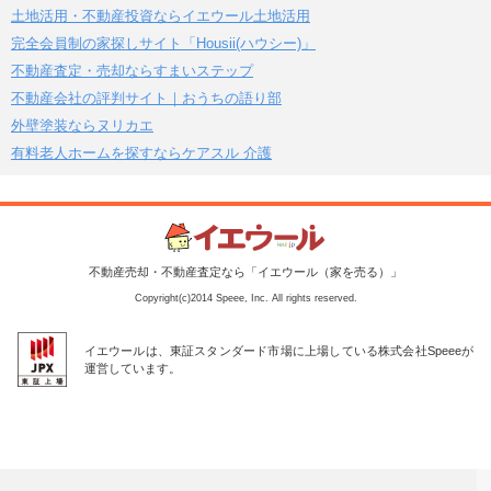
土地活用・不動産投資ならイエウール土地活用
完全会員制の家探しサイト「Housii(ハウシー)」
不動産査定・売却ならすまいステップ
不動産会社の評判サイト｜おうちの語り部
外壁塗装ならヌリカエ
有料老人ホームを探すならケアスル 介護
不動産売却・不動産査定なら「イエウール（家を売る）」
Copyright(c)2014 Speee, Inc. All rights reserved.
イエウールは、東証スタンダード市場に上場している株式会社Speeeが
運営しています。