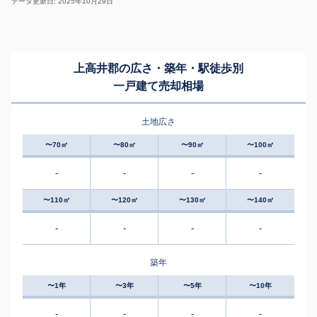
データ更新日: 2025年10月29日
上高井郡の広さ・築年・駅徒歩別
一戸建て売却相場
土地広さ
〜70㎡
〜80㎡
〜90㎡
〜100㎡
-
-
-
-
〜110㎡
〜120㎡
〜130㎡
〜140㎡
-
-
-
-
築年
〜1年
〜3年
〜5年
〜10年
-
-
-
-