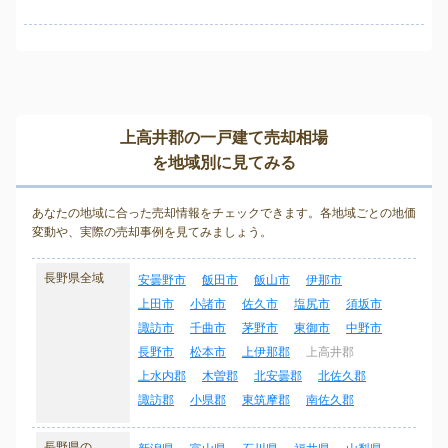
上高井郡の一戸建て売却相場
を地域別に見てみる
あなたの地域に合った売却情報をチェックできます。各地域ごとの地価
変動や、実際の売却事例を見てみましょう。
長野県全域
安曇野市
飯田市
飯山市
伊那市
上田市
小諸市
佐久市
塩尻市
須坂市
諏訪市
千曲市
茅野市
東御市
中野市
長野市
松本市
上伊那郡
上高井郡
上水内郡
木曽郡
北安曇郡
北佐久郡
諏訪郡
小県郡
東筑摩郡
南佐久郡
長野県の