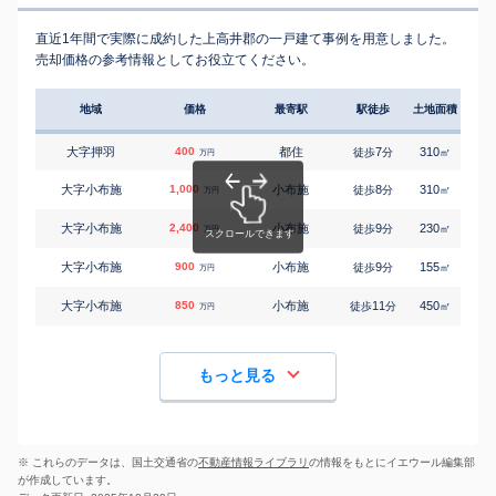
直近1年間で実際に成約した上高井郡の一戸建て事例を用意しました。
売却価格の参考情報としてお役立てください。
地域
価格
最寄駅
駅徒歩
土地面積
延床
大字押羽
400
都住
7
310
80
徒歩
分
㎡
万円
大字小布施
1,000
小布施
8
310
185
徒歩
分
㎡
万円
大字小布施
2,400
小布施
9
230
155
徒歩
分
㎡
万円
大字小布施
900
小布施
9
155
90
徒歩
分
㎡
万円
大字小布施
850
小布施
11
450
-
徒歩
分
㎡
万円
もっと見る
※ これらのデータは、国土交通省の
不動産情報ライブラリ
の情報をもとにイエウール編集部
が作成しています。