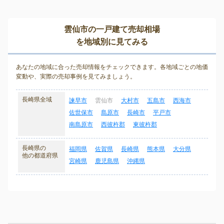
雲仙市の一戸建て売却相場
を地域別に見てみる
あなたの地域に合った売却情報をチェックできます。各地域ごとの地価
変動や、実際の売却事例を見てみましょう。
長崎県全域
諫早市
雲仙市
大村市
五島市
西海市
佐世保市
島原市
長崎市
平戸市
南島原市
西彼杵郡
東彼杵郡
長崎県の
福岡県
佐賀県
長崎県
熊本県
大分県
他の都道府県
宮崎県
鹿児島県
沖縄県