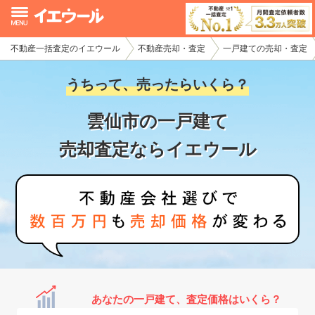
不動産一括査定のイエウール
不動産売却・査定
一戸建ての売却・査定
イエウール加盟希望の不動産会社様
うちって、売ったらいくら？
初めての方へ
雲仙市の一戸建て
不動産売却の流れ
売却査定ならイエウール
不動産の売却・一括査定
家査定シミュレーター
お問い合わせ
あなたの一戸建て、査定価格はいくら？