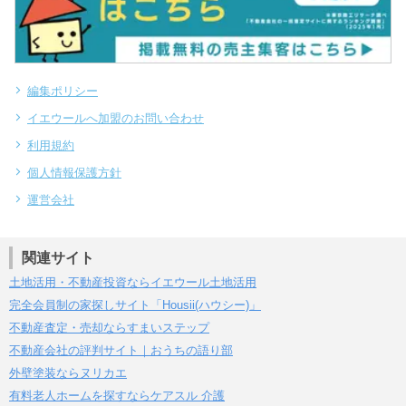
編集ポリシー
イエウールへ加盟のお問い合わせ
利用規約
個人情報保護方針
運営会社
関連サイト
土地活用・不動産投資ならイエウール土地活用
完全会員制の家探しサイト「Housii(ハウシー)」
不動産査定・売却ならすまいステップ
不動産会社の評判サイト｜おうちの語り部
外壁塗装ならヌリカエ
有料老人ホームを探すならケアスル 介護