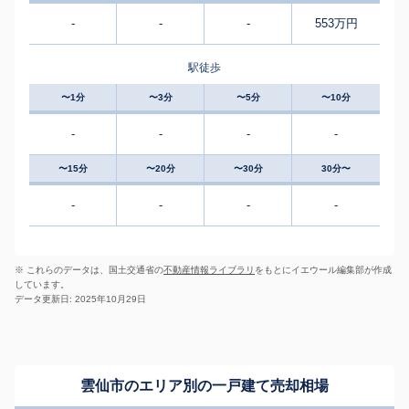
-
-
-
553万円
駅徒歩
〜1分
〜3分
〜5分
〜10分
-
-
-
-
〜15分
〜20分
〜30分
30分〜
-
-
-
-
※ これらのデータは、国土交通省の
不動産情報ライブラリ
をもとにイエウール編集部が作成
しています。
データ更新日: 2025年10月29日
雲仙市のエリア別の一戸建て売却相場