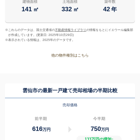
建物面積
土地面積
築年数
141
332
42
㎡
㎡
年
※
これらのデータは、国土交通省の
不動産情報ライブラリ
の情報をもとにイエウール編集部
が作成しています。(更新日: 2025年10月29日)
※
表示されている情報は、2025年のデータです。
他の物件種別はこちら
雲仙市の最新一戸建て売却相場の半期比較
売却価格
前半期
今半期
616
750
万円
万円
133万円の増加↑