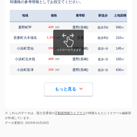
却価格の参考情報としてお役立てください。
地域
価格
最寄駅
駅徒歩
土地面積
延床
愛野町甲
450
愛野(長崎)
3
590
220
徒歩
分
㎡
万円
吾妻町大木場名
1,300
吾妻
8
210
80
徒歩
分
㎡
万円
小浜町雲仙
200
愛野(長崎)
-
145
120
徒歩
分
㎡
万円
小浜町北木指
480
愛野(長崎)
-
150
115
徒歩
分
㎡
万円
小浜町富津
100
愛野(長崎)
-
630
80
徒歩
分
㎡
万円
もっと見る
※ これらのデータは、国土交通省の
不動産情報ライブラリ
の情報をもとにイエウール編集部
が作成しています。
データ更新日: 2025年10月29日