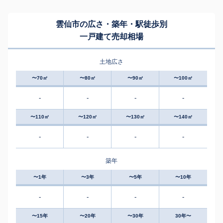
雲仙市の広さ・築年・駅徒歩別
一戸建て売却相場
土地広さ
〜70㎡
〜80㎡
〜90㎡
〜100㎡
-
-
-
-
〜110㎡
〜120㎡
〜130㎡
〜140㎡
-
-
-
-
築年
〜1年
〜3年
〜5年
〜10年
-
-
-
-
〜15年
〜20年
〜30年
30年〜