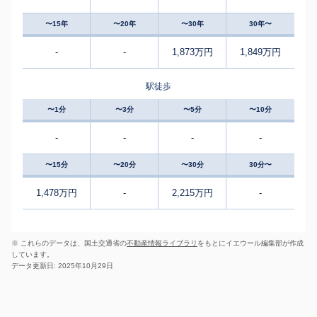
〜15年
〜20年
〜30年
30年〜
-
-
1,873万円
1,849万円
駅徒歩
〜1分
〜3分
〜5分
〜10分
-
-
-
-
〜15分
〜20分
〜30分
30分〜
1,478万円
-
2,215万円
-
※ これらのデータは、国土交通省の
不動産情報ライブラリ
をもとにイエウール編集部が作成
しています。
データ更新日: 2025年10月29日