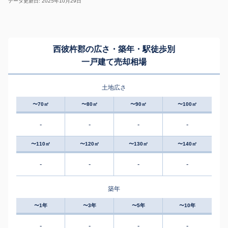
データ更新日: 2025年10月29日
西彼杵郡の広さ・築年・駅徒歩別
一戸建て売却相場
土地広さ
〜70㎡
〜80㎡
〜90㎡
〜100㎡
-
-
-
-
〜110㎡
〜120㎡
〜130㎡
〜140㎡
-
-
-
-
築年
〜1年
〜3年
〜5年
〜10年
-
-
-
-