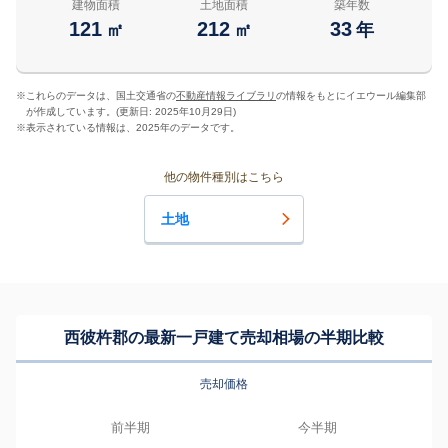
建物面積
土地面積
築年数
121
212
33
㎡
㎡
年
※
これらのデータは、国土交通省の
不動産情報ライブラリ
の情報をもとにイエウール編集部
が作成しています。(更新日: 2025年10月29日)
※
表示されている情報は、2025年のデータです。
他の物件種別はこちら
土地
西彼杵郡の最新一戸建て売却相場の半期比較
売却価格
前半期
今半期