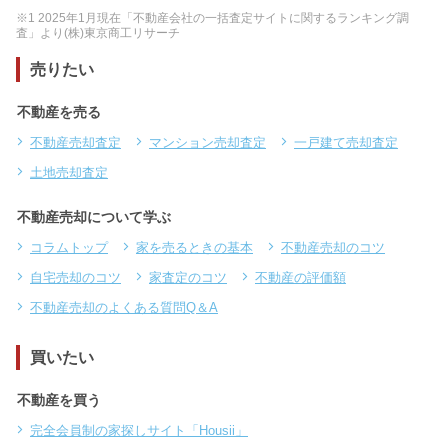
※1 2025年1月現在「不動産会社の一括査定サイトに関するランキング調
査」より(株)東京商工リサーチ
売りたい
不動産を売る
不動産売却査定
マンション売却査定
一戸建て売却査定
土地売却査定
不動産売却について学ぶ
コラムトップ
家を売るときの基本
不動産売却のコツ
自宅売却のコツ
家査定のコツ
不動産の評価額
不動産売却のよくある質問Q＆A
買いたい
不動産を買う
完全会員制の家探しサイト「Housii」