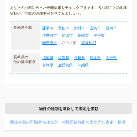
あなたの地域に合った売却情報をチェックできます。各地域ごとの地価
変動や、実際の売却事例を見てみましょう。
長崎県全域
諫早市
雲仙市
大村市
五島市
西海市
佐世保市
島原市
長崎市
平戸市
南島原市
西彼杵郡
東彼杵郡
長崎県の
福岡県
佐賀県
長崎県
熊本県
大分県
他の都道府県
宮崎県
鹿児島県
沖縄県
物件の種別を選択して査定を依頼
西彼杵郡の不動産売却査定・相場
西彼杵郡の土地売却査定・相場