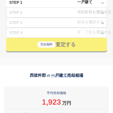
STEP 1
STEP 2
STEP 3
STEP 4
査定する
完全無料
西彼杵郡
一戸建て売却相場
の
平均売却価格
1,923
万円