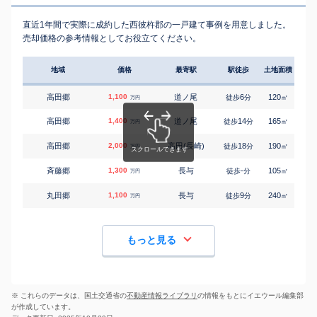
直近1年間で実際に成約した西彼杵郡の一戸建て事例を用意しました。
売却価格の参考情報としてお役立てください。
地域
価格
最寄駅
駅徒歩
土地面積
延床
高田郷
1,100
道ノ尾
6
120
125
徒歩
分
㎡
万円
高田郷
1,400
道ノ尾
14
165
120
徒歩
分
㎡
万円
高田郷
2,000
高田(長崎)
18
190
105
徒歩
分
㎡
万円
斉藤郷
1,300
長与
-
105
140
徒歩
分
㎡
万円
丸田郷
1,100
長与
9
240
80
徒歩
分
㎡
万円
もっと見る
※ これらのデータは、国土交通省の
不動産情報ライブラリ
の情報をもとにイエウール編集部
が作成しています。