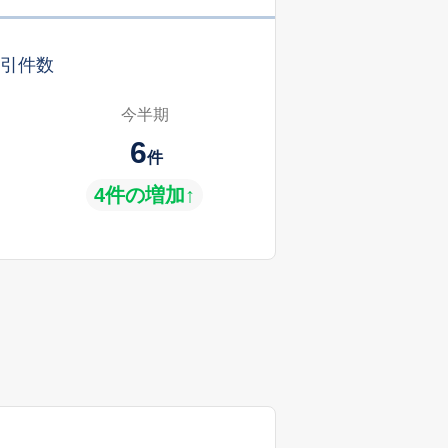
引件数
今半期
6
件
4件の増加↑