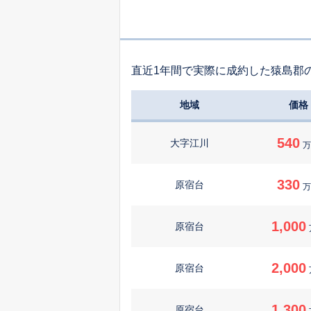
直近1年間で実際に成約した猿島郡
地域
価格
540
大字江川
万
330
原宿台
万
1,000
原宿台
2,000
原宿台
1,300
原宿台