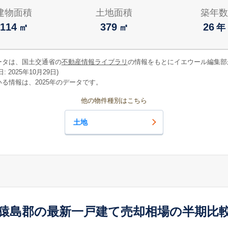
建物面積
土地面積
築年数
114
379
26
㎡
㎡
年
ータは、国土交通省の
不動産情報ライブラリ
の情報をもとにイエウール編集部
 2025年10月29日)
る情報は、2025年のデータです。
他の物件種別はこちら
土地
猿島郡の最新一戸建て売却相場の半期比