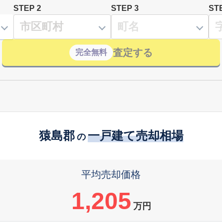
STEP 2
STEP 3
ST
査定する
完全無料
猿島郡
一戸建て売却相場
の
平均売却価格
1,205
万円