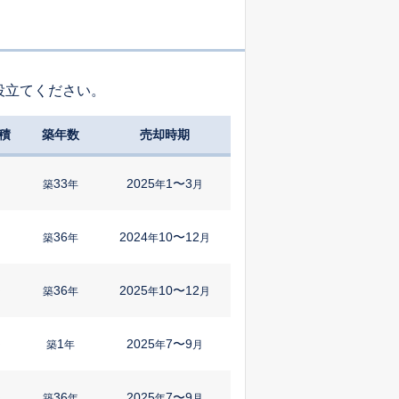
役立てください。
積
築年数
売却時期
33
2025
1〜3
築
年
年
月
36
2024
10〜12
築
年
年
月
36
2025
10〜12
㎡
築
年
年
月
1
2025
7〜9
㎡
築
年
年
月
36
2025
7〜9
㎡
築
年
年
月