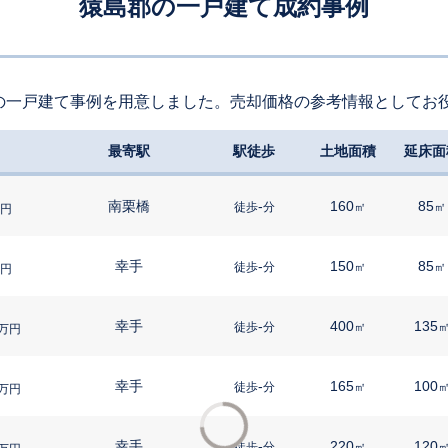
猿島郡の一戸建て成約事例
の一戸建て事例を用意しました。売却価格の参考情報としてお
最寄駅
駅徒歩
土地面積
延床面
南栗橋
-
160
85
徒歩
分
㎡
㎡
円
幸手
-
150
85
徒歩
分
㎡
㎡
円
幸手
-
400
135
徒歩
分
㎡
万円
幸手
-
165
100
徒歩
分
㎡
万円
幸手
-
220
120
徒歩
分
㎡