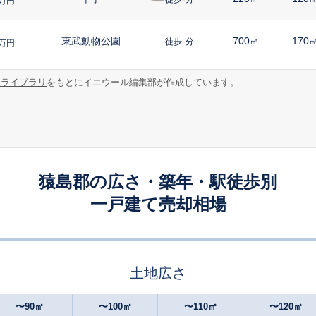
万円
東武動物公園
-
700
170
徒歩
分
㎡
万円
報ライブラリ
をもとにイエウール編集部が作成しています。
猿島郡の広さ・築年・駅徒歩別
一戸建て売却相場
土地広さ
〜90㎡
〜100㎡
〜110㎡
〜120㎡