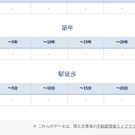
-
-
-
-
築年
〜5年
〜10年
〜15年
〜20年
-
-
-
-
駅徒歩
〜5分
〜10分
〜15分
〜20分
-
-
-
-
※ これらのデータは、国土交通省の
不動産情報ライブラ