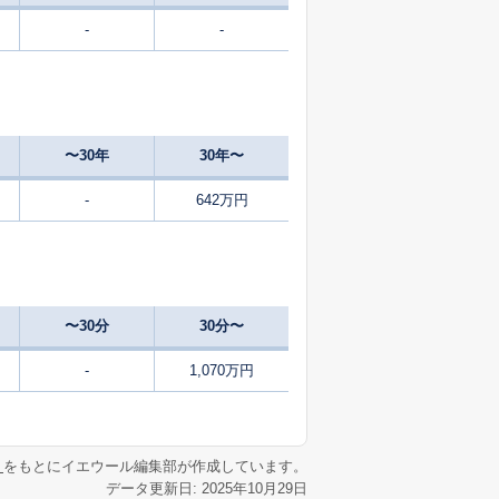
-
-
〜30年
30年〜
-
642万円
〜30分
30分〜
-
1,070万円
リ
をもとにイエウール編集部が作成しています。
データ更新日: 2025年10月29日