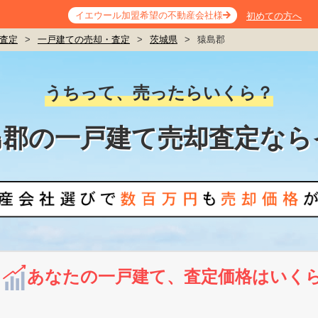
イエウール加盟希望の不動産会社様
初めての方へ
査定
>
一戸建ての売却・査定
>
茨城県
>
猿島郡
うちって、売ったらいくら？
島郡の一戸建て売却査定なら
あなたの一戸建て、査定価格はいく