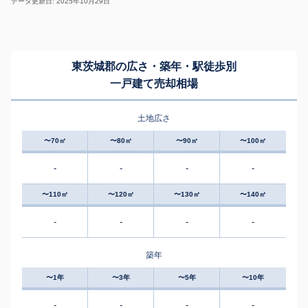
データ更新日: 2025年10月29日
東茨城郡の広さ・築年・駅徒歩別
一戸建て売却相場
土地広さ
〜70㎡
〜80㎡
〜90㎡
〜100㎡
-
-
-
-
〜110㎡
〜120㎡
〜130㎡
〜140㎡
-
-
-
-
築年
〜1年
〜3年
〜5年
〜10年
-
-
-
-