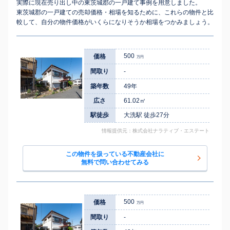
実際に現在売り出し中の東茨城郡の一戸建て事例を用意しました。
東茨城郡の一戸建ての売却価格・相場を知るために、これらの物件と比
較して、自分の物件価格がいくらになりそうか相場をつかみましょう。
500
価格
万円
間取り
-
築年数
49年
広さ
61.02㎡
駅徒歩
大洗駅 徒歩27分
情報提供元：株式会社ナラティブ・エステート
この物件を扱っている不動産会社に
無料で問い合わせてみる
500
価格
万円
間取り
-