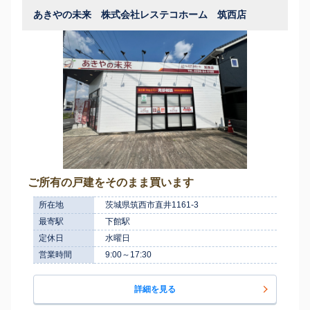
あきやの未来 株式会社レステコホーム 筑西店
ご所有の戸建をそのまま買います
所在地
茨城県筑西市直井1161-3
最寄駅
下館駅
定休日
水曜日
営業時間
9:00～17:30
詳細を見る