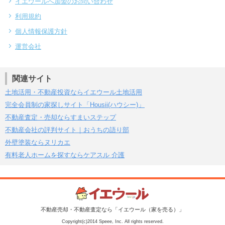
イエウールへ加盟のお問い合わせ
利用規約
個人情報保護方針
運営会社
関連サイト
土地活用・不動産投資ならイエウール土地活用
完全会員制の家探しサイト「Housii(ハウシー)」
不動産査定・売却ならすまいステップ
不動産会社の評判サイト｜おうちの語り部
外壁塗装ならヌリカエ
有料老人ホームを探すならケアスル 介護
不動産売却・不動産査定なら「イエウール（家を売る）」
Copyright(c)2014 Speee, Inc. All rights reserved.