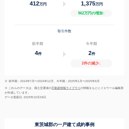
412
1,375
万円
万円
962万円の増加↑
取引件数
前半期
今半期
4
2
件
件
2件の減少↓
※
前半期：2024年7月〜2024年12月、今半期：2025年1月〜2025年6月
※ これらのデータは、国土交通省の
不動産情報ライブラリ
の情報をもとにイエウール編集部
が作成しています。
データ更新日: 2025年10月29日
東茨城郡の一戸建て成約事例