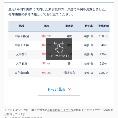
直近1年間で実際に成約した東茨城郡の一戸建て事例を用意しました。
売却価格の参考情報としてお役立てください。
地域
価格
最寄駅
駅徒歩
土地面積
延床
大字下飯沼
300
岩間
-
1300
155
徒歩
分
㎡
万円
大字下土師
150
岩間
-
640
120
徒歩
分
㎡
万円
大字前田
330
水戸
-
220
105
徒歩
分
㎡
万円
大字石塚
50
静
-
210
90
徒歩
分
㎡
万円
大字御前山
300
常陸大宮
-
1200
105
徒歩
分
㎡
万円
もっと見る
※ これらのデータは、国土交通省の
不動産情報ライブラリ
の情報をもとにイエウール編集部
が作成しています。