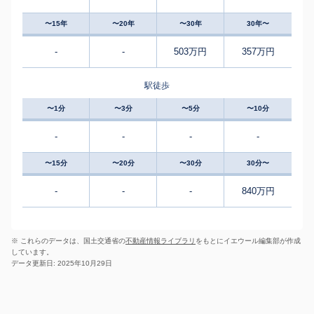
〜15年
〜20年
〜30年
30年〜
-
-
503万円
357万円
駅徒歩
〜1分
〜3分
〜5分
〜10分
-
-
-
-
〜15分
〜20分
〜30分
30分〜
-
-
-
840万円
※ これらのデータは、国土交通省の
不動産情報ライブラリ
をもとにイエウール編集部が作成
しています。
データ更新日: 2025年10月29日