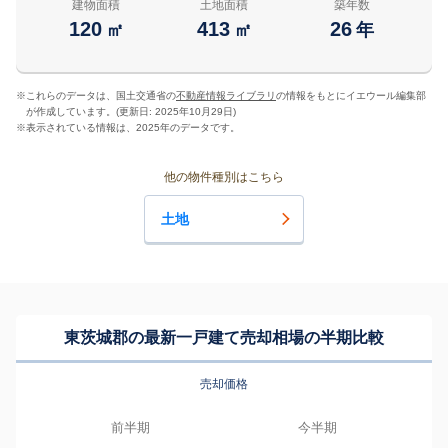
建物面積
土地面積
築年数
120
413
26
㎡
㎡
年
※
これらのデータは、国土交通省の
不動産情報ライブラリ
の情報をもとにイエウール編集部
が作成しています。(更新日: 2025年10月29日)
※
表示されている情報は、2025年のデータです。
他の物件種別はこちら
土地
東茨城郡の最新一戸建て売却相場の半期比較
売却価格
前半期
今半期