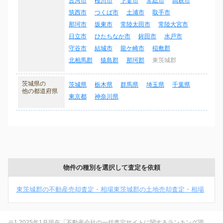
古河市
桜川市
下妻市
常総市
高萩市
筑西市
つくば市
土浦市
取手市
那珂市
坂東市
常陸太田市
常陸大宮市
日立市
ひたちなか市
鉾田市
水戸市
守谷市
結城市
龍ケ崎市
稲敷郡
北相馬郡
猿島郡
那珂郡
東茨城郡
茨城県の
茨城県
栃木県
群馬県
埼玉県
千葉県
他の都道府県
東京都
神奈川県
物件の種別を選択して査定を依頼
東茨城郡の不動産売却査定・相場
東茨城郡の土地売却査定・相場
※1 2025年1月現在「不動産会社の一括査定サイトに関するランキング調