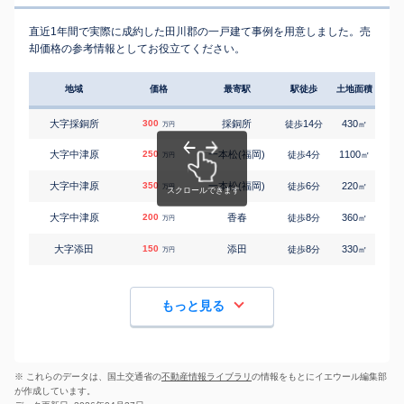
直近1年間で実際に成約した田川郡の一戸建て事例を用意しました。売
却価格の参考情報としてお役立てください。
地域
価格
最寄駅
駅徒歩
土地面積
延床
大字採銅所
300
採銅所
14
430
100
徒歩
分
㎡
万円
大字中津原
250
一本松(福岡)
4
1100
175
徒歩
分
㎡
万円
大字中津原
350
一本松(福岡)
6
220
115
徒歩
分
㎡
万円
大字中津原
200
香春
8
360
120
徒歩
分
㎡
万円
大字添田
150
添田
8
330
330
徒歩
分
㎡
万円
もっと見る
※ これらのデータは、国土交通省の
不動産情報ライブラリ
の情報をもとにイエウール編集部
が作成しています。