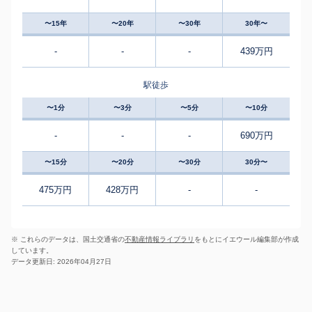
〜15年
〜20年
〜30年
30年〜
-
-
-
439万円
駅徒歩
〜1分
〜3分
〜5分
〜10分
-
-
-
690万円
〜15分
〜20分
〜30分
30分〜
475万円
428万円
-
-
※ これらのデータは、国土交通省の
不動産情報ライブラリ
をもとにイエウール編集部が作成
しています。
データ更新日: 2026年04月27日