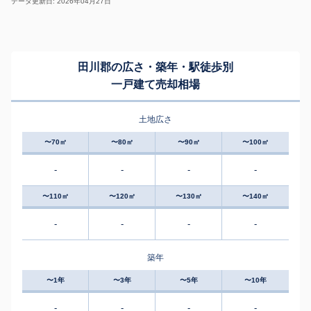
データ更新日: 2026年04月27日
田川郡の広さ・築年・駅徒歩別
一戸建て売却相場
土地広さ
〜70㎡
〜80㎡
〜90㎡
〜100㎡
-
-
-
-
〜110㎡
〜120㎡
〜130㎡
〜140㎡
-
-
-
-
築年
〜1年
〜3年
〜5年
〜10年
-
-
-
-