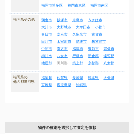
福岡市博多区
福岡市東区
福岡市南区
福岡県その他
朝倉市
飯塚市
糸島市
うきは市
大川市
大野城市
大牟田市
小郡市
春日市
嘉麻市
久留米市
古賀市
田川市
太宰府市
筑後市
筑紫野市
中間市
直方市
福津市
豊前市
宗像市
柳川市
八女市
行橋市
朝倉郡
遠賀郡
糟屋郡
田川郡
築上郡
京都郡
八女郡
福岡県の
福岡県
佐賀県
長崎県
熊本県
大分県
他の都道府県
宮崎県
鹿児島県
沖縄県
物件の種別を選択して査定を依頼