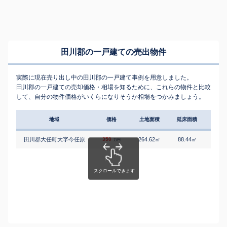
田川郡の一戸建ての売出物件
実際に現在売り出し中の田川郡の一戸建て事例を用意しました。
田川郡の一戸建ての売却価格・相場を知るために、これらの物件と比較
して、自分の物件価格がいくらになりそうか相場をつかみましょう。
地域
価格
土地面積
延床面積
築年
田川郡大任町大字今任原
350
264.62
88.44
5
㎡
㎡
築
万円