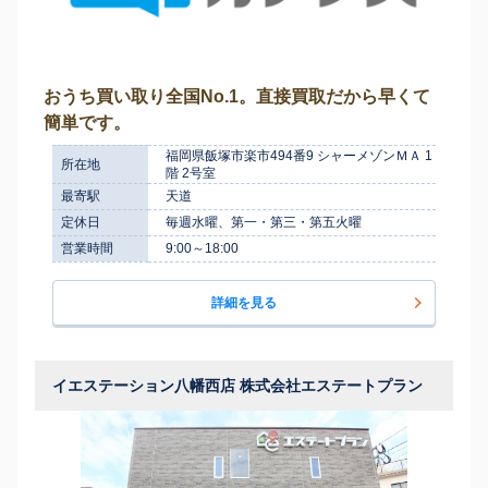
おうち買い取り全国No.1。直接買取だから早くて
簡単です。
福岡県飯塚市楽市494番9 シャーメゾンＭＡ 1
所在地
階 2号室
最寄駅
天道
定休日
毎週水曜、第一・第三・第五火曜
営業時間
9:00～18:00
詳細を見る
イエステーション八幡西店 株式会社エステートプラン