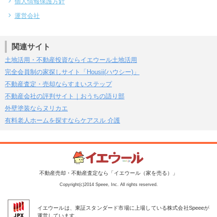
個人情報保護方針
運営会社
関連サイト
土地活用・不動産投資ならイエウール土地活用
完全会員制の家探しサイト「Housii(ハウシー)」
不動産査定・売却ならすまいステップ
不動産会社の評判サイト｜おうちの語り部
外壁塗装ならヌリカエ
有料老人ホームを探すならケアスル 介護
不動産売却・不動産査定なら「イエウール（家を売る）」
Copyright(c)2014 Speee, Inc. All rights reserved.
イエウールは、東証スタンダード市場に上場している株式会社Speeeが
運営しています。