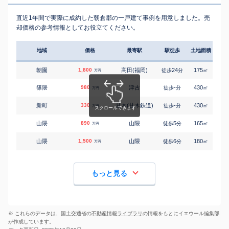
直近1年間で実際に成約した朝倉郡の一戸建て事例を用意しました。売
却価格の参考情報としてお役立てください。
地域
価格
最寄駅
駅徒歩
土地面積
延床
朝園
1,800
高田(福岡)
24
175
95
徒歩
分
㎡
万円
篠隈
980
津古
-
430
160
徒歩
分
㎡
万円
新町
330
甘木(甘木鉄道)
-
430
300
徒歩
分
㎡
万円
山隈
890
山隈
5
165
100
徒歩
分
㎡
万円
山隈
1,500
山隈
6
180
95
徒歩
分
㎡
万円
もっと見る
※ これらのデータは、国土交通省の
不動産情報ライブラリ
の情報をもとにイエウール編集部
が作成しています。