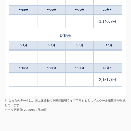
〜15年
〜20年
〜30年
30年〜
-
-
-
1,140万円
駅徒歩
〜1分
〜3分
〜5分
〜10分
-
-
-
-
〜15分
〜20分
〜30分
30分〜
-
-
-
2,151万円
※ これらのデータは、国土交通省の
不動産情報ライブラリ
をもとにイエウール編集部が作成
しています。
データ更新日: 2025年10月29日