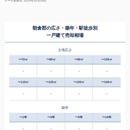
データ更新日: 2025年10月29日
朝倉郡の広さ・築年・駅徒歩別
一戸建て売却相場
土地広さ
〜70㎡
〜80㎡
〜90㎡
〜100㎡
-
-
-
-
〜110㎡
〜120㎡
〜130㎡
〜140㎡
-
-
-
-
築年
〜1年
〜3年
〜5年
〜10年
-
-
-
-