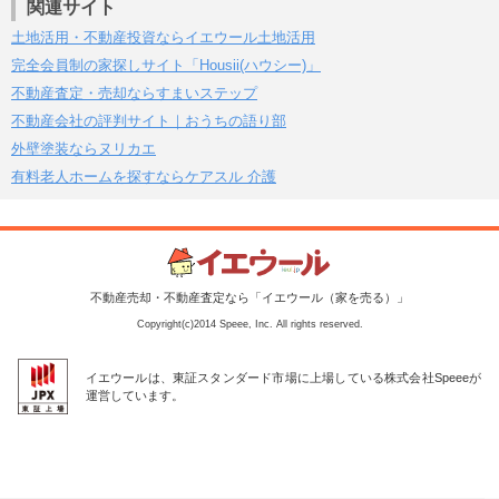
関連サイト
土地活用・不動産投資ならイエウール土地活用
完全会員制の家探しサイト「Housii(ハウシー)」
不動産査定・売却ならすまいステップ
不動産会社の評判サイト｜おうちの語り部
外壁塗装ならヌリカエ
有料老人ホームを探すならケアスル 介護
不動産売却・不動産査定なら「イエウール（家を売る）」
Copyright(c)2014 Speee, Inc. All rights reserved.
イエウールは、東証スタンダード市場に上場している株式会社Speeeが
運営しています。