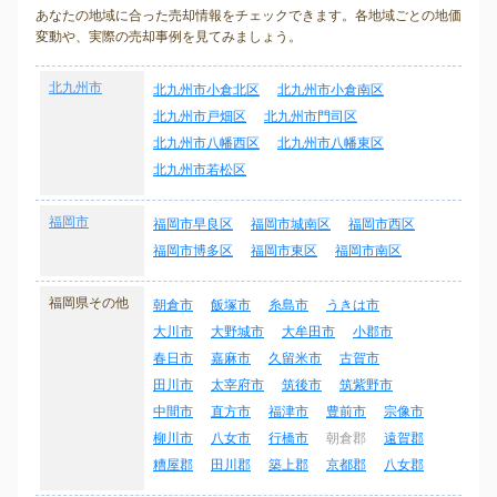
あなたの地域に合った売却情報をチェックできます。各地域ごとの地価
変動や、実際の売却事例を見てみましょう。
北九州市
北九州市小倉北区
北九州市小倉南区
北九州市戸畑区
北九州市門司区
北九州市八幡西区
北九州市八幡東区
北九州市若松区
福岡市
福岡市早良区
福岡市城南区
福岡市西区
福岡市博多区
福岡市東区
福岡市南区
福岡県その他
朝倉市
飯塚市
糸島市
うきは市
大川市
大野城市
大牟田市
小郡市
春日市
嘉麻市
久留米市
古賀市
田川市
太宰府市
筑後市
筑紫野市
中間市
直方市
福津市
豊前市
宗像市
柳川市
八女市
行橋市
朝倉郡
遠賀郡
糟屋郡
田川郡
築上郡
京都郡
八女郡