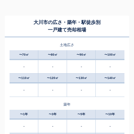
大川市の広さ・築年・駅徒歩別
一戸建て売却相場
土地広さ
〜70㎡
〜80㎡
〜90㎡
〜100㎡
-
-
-
-
〜110㎡
〜120㎡
〜130㎡
〜140㎡
-
-
-
-
築年
〜1年
〜3年
〜5年
〜10年
-
-
-
-