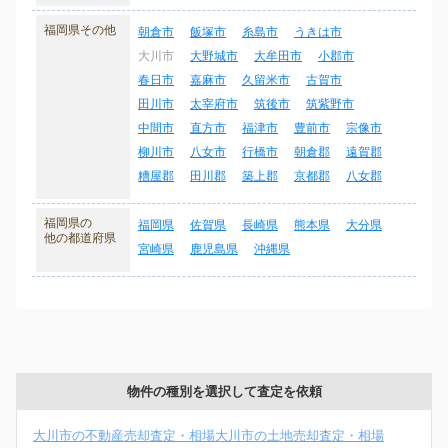
福岡県その他
朝倉市
飯塚市
糸島市
うきは市
大川市
大野城市
大牟田市
小郡市
春日市
嘉麻市
久留米市
古賀市
田川市
太宰府市
筑後市
筑紫野市
中間市
直方市
福津市
豊前市
宗像市
柳川市
八女市
行橋市
朝倉郡
遠賀郡
糟屋郡
田川郡
築上郡
京都郡
八女郡
福岡県の
福岡県
佐賀県
長崎県
熊本県
大分県
他の都道府県
宮崎県
鹿児島県
沖縄県
物件の種別を選択して査定を依頼
大川市の不動産売却査定・相場
大川市の土地売却査定・相場