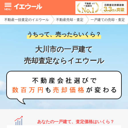
不動産一括査定のイエウール
不動産売却・査定
一戸建ての売却・査定
イエウール加盟希望の不動産会社様
うちって、売ったらいくら？
初めての方へ
大川市の一戸建て
不動産売却の流れ
売却査定ならイエウール
不動産の売却・一括査定
家査定シミュレーター
お問い合わせ
あなたの一戸建て、査定価格はいくら？