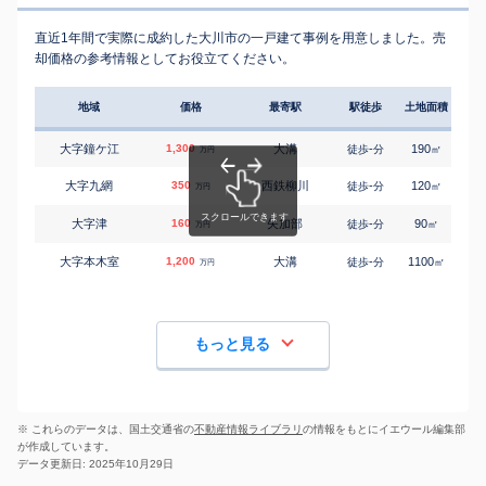
直近1年間で実際に成約した大川市の一戸建て事例を用意しました。売
却価格の参考情報としてお役立てください。
地域
価格
最寄駅
駅徒歩
土地面積
延床
大字鐘ケ江
1,300
大溝
-
190
100
徒歩
分
㎡
万円
大字九網
350
西鉄柳川
-
120
90
徒歩
分
㎡
万円
大字津
160
矢加部
-
90
100
徒歩
分
㎡
万円
大字本木室
1,200
大溝
-
1100
250
徒歩
分
㎡
万円
もっと見る
※ これらのデータは、国土交通省の
不動産情報ライブラリ
の情報をもとにイエウール編集部
が作成しています。
データ更新日: 2025年10月29日