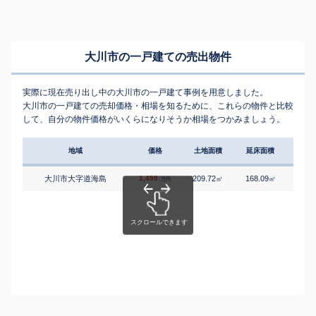
大川市の一戸建ての売出物件
実際に現在売り出し中の大川市の一戸建て事例を用意しました。
大川市の一戸建ての売却価格・相場を知るために、これらの物件と比較
して、自分の物件価格がいくらになりそうか相場をつかみましょう。
地域
価格
土地面積
延床面積
築年
大川市大字道海島
1,499
209.72
168.09
2
㎡
㎡
築
万円