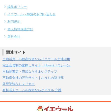
編集ポリシー
イエウールへ加盟のお問い合わせ
利用規約
個人情報保護方針
運営会社
関連サイト
土地活用・不動産投資ならイエウール土地活用
完全会員制の家探しサイト「Housii(ハウシー)」
不動産査定・売却ならすまいステップ
不動産会社の評判サイト｜おうちの語り部
外壁塗装ならヌリカエ
有料老人ホームを探すならケアスル 介護