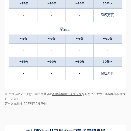
〜15年
〜20年
〜30年
30年〜
-
-
-
505万円
駅徒歩
〜1分
〜3分
〜5分
〜10分
-
-
-
-
〜15分
〜20分
〜30分
30分〜
-
-
-
601万円
※ これらのデータは、国土交通省の
不動産情報ライブラリ
をもとにイエウール編集部が作成
しています。
データ更新日: 2025年10月29日