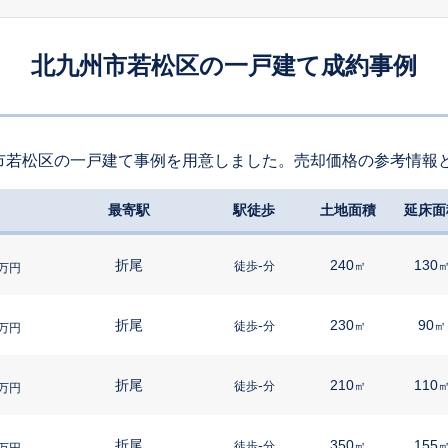
北九州市若松区の一戸建て成約事例
市若松区の一戸建て事例を用意しました。売却価格の参考情報
最寄駅
駅徒歩
土地面積
延床面
折尾
-
240
130
徒歩
分
㎡
万円
折尾
-
230
90
徒歩
分
㎡
㎡
万円
折尾
-
210
110
徒歩
分
㎡
万円
折尾
-
350
155
徒歩
分
㎡
万円