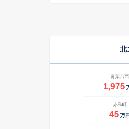
2,700
高須南
3,000
童子丸
660
中畑町
万
北
3,300
浜町
3,000
浜町
青葉台西
1,975
3,300
浜町
2,300
原町
赤島町
45
万