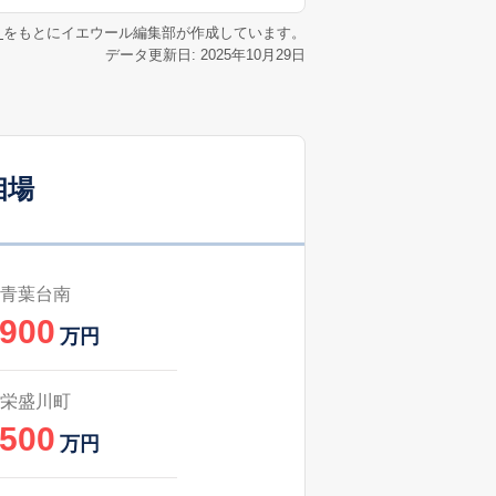
42
2025
7〜9
㎡
築
年
年
月
リ
をもとにイエウール編集部が作成しています。
データ更新日: 2025年10月29日
64
2025
1〜3
㎡
築
年
年
月
32
2025
7〜9
築
年
年
月
相場
1
2024
10〜12
㎡
築
年
年
月
0
2025
4〜6
築
年
年
月
青葉台南
,900
0
2025
4〜6
万円
㎡
築
年
年
月
1
2025
7〜9
栄盛川町
築
年
年
月
,500
万円