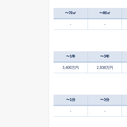
3,300
栄盛川町
〜70㎡
〜80㎡
-
-
350
大字小竹
万
1,600
小石本村町
〜1年
〜3年
220
桜町
万
3,400万円
2,838万円
100
新大谷町
万
3,600
高須西
〜1分
〜3分
700
高須西
-
-
万