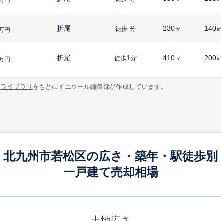
折尾
-
230
140
徒歩
分
㎡
万円
折尾
1
410
200
徒歩
分
㎡
万円
報ライブラリ
をもとにイエウール編集部が作成しています。
藤ノ木
5
175
65
徒歩
分
㎡
㎡
円
折尾
-
260
120
徒歩
分
㎡
円
藤ノ木
9
190
110
徒歩
分
㎡
万円
北九州市若松区の広さ・築年・駅徒歩別
一戸建て売却相場
藤ノ木
11
230
150
徒歩
分
㎡
円
若松
19
360
65
徒歩
分
㎡
㎡
万円
土地広さ