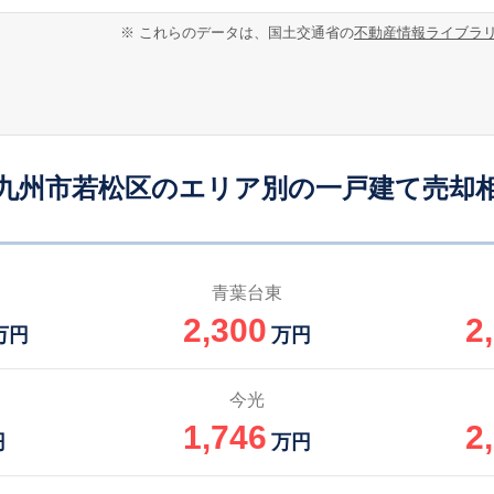
折尾
-
500
480
徒歩
分
㎡
万円
※ これらのデータは、国土交通省の
不動産情報ライブラ
奥洞海
3
1300
135
徒歩
分
㎡
万円
若松
-
210
90
徒歩
分
㎡
㎡
円
九州市若松区のエリア別の一戸建て売却
若松
15
150
105
徒歩
分
㎡
万円
若松
16
150
95
徒歩
分
㎡
㎡
万円
青葉台東
2,300
2
若松
18
150
110
万円
万円
徒歩
分
㎡
万円
若松
-
120
95
今光
徒歩
分
㎡
㎡
万円
1,746
2
円
万円