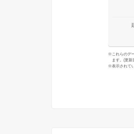
※
これらのデ
ます。(更新日:
※
表示されてい