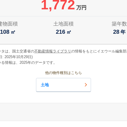
1,772
万円
建物面積
土地面積
築年数
108
216
28
㎡
㎡
年
ータは、国土交通省の
不動産情報ライブラリ
の情報をもとにイエウール編集部
 2025年10月29日)
る情報は、2025年のデータです。
他の物件種別はこちら
土地