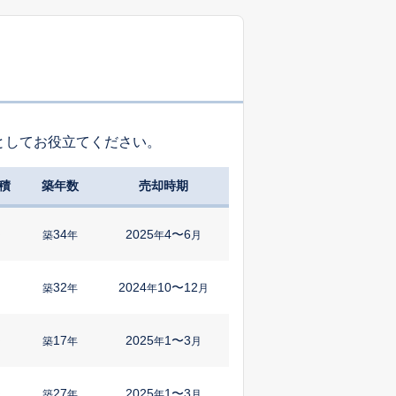
としてお役立てください。
積
築年数
売却時期
34
2025
4〜6
㎡
築
年
年
月
32
2024
10〜12
築
年
年
月
17
2025
1〜3
㎡
築
年
年
月
27
2025
1〜3
㎡
築
年
年
月