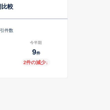
期比較
引件数
今半期
9
件
2件の減少↓