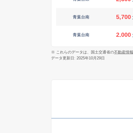
5,700
青葉台南
2,000
青葉台南
45
※ これらのデータは、国土交通省の
不動産情
赤島町
万
データ更新日: 2025年10月29日
200
大字蜑住
万
3,100
今光
710
今光
万
1,700
栄盛川町