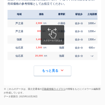
売却価格の参考情報としてお役立てください。
地域
価格
最寄駅
駅徒歩
土地面積
延床
芦之湯
2,900
小涌谷
-
1000
90
徒歩
分
㎡
万円
芦之湯
300
小涌谷
-
1200
65
徒歩
分
㎡
万円
強羅
3,400
強羅
-
1300
145
徒歩
分
㎡
万円
仙石原
1,500
強羅
-
600
130
徒歩
分
㎡
万円
仙石原
20,000
強羅
-
-
330
徒歩
分
㎡
万円
もっと見る
※ これらのデータは、国土交通省の
不動産情報ライブラリ
の情報をもとにイエウール編集部
が作成しています。
データ更新日: 2025年10月29日