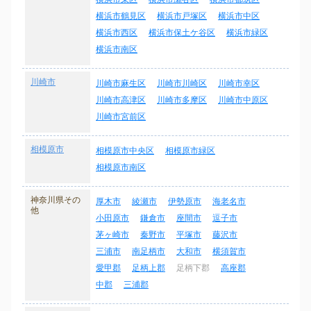
横浜市鶴見区
横浜市戸塚区
横浜市中区
横浜市西区
横浜市保土ケ谷区
横浜市緑区
横浜市南区
川崎市
川崎市麻生区
川崎市川崎区
川崎市幸区
川崎市高津区
川崎市多摩区
川崎市中原区
川崎市宮前区
相模原市
相模原市中央区
相模原市緑区
相模原市南区
神奈川県その
厚木市
綾瀬市
伊勢原市
海老名市
他
小田原市
鎌倉市
座間市
逗子市
茅ヶ崎市
秦野市
平塚市
藤沢市
三浦市
南足柄市
大和市
横須賀市
愛甲郡
足柄上郡
足柄下郡
高座郡
中郡
三浦郡