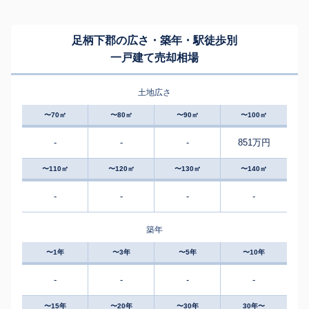
足柄下郡の広さ・築年・駅徒歩別
一戸建て売却相場
土地広さ
〜70㎡
〜80㎡
〜90㎡
〜100㎡
-
-
-
851万円
〜110㎡
〜120㎡
〜130㎡
〜140㎡
-
-
-
-
築年
〜1年
〜3年
〜5年
〜10年
-
-
-
-
〜15年
〜20年
〜30年
30年〜