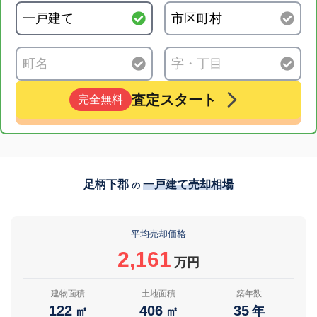
査定スタート
完全無料
足柄下郡
一戸建て売却相場
の
平均売却価格
2,161
万円
建物面積
土地面積
築年数
122
406
35
㎡
㎡
年