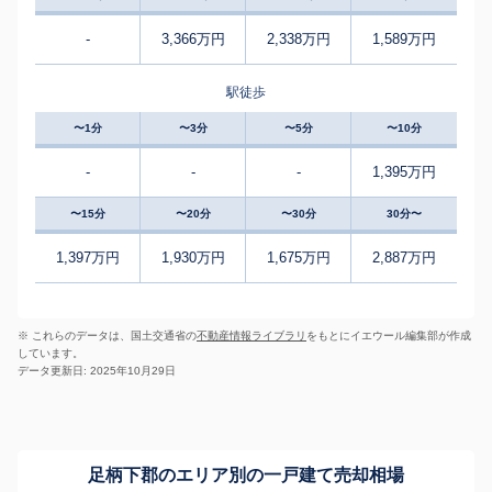
-
3,366万円
2,338万円
1,589万円
駅徒歩
〜1分
〜3分
〜5分
〜10分
-
-
-
1,395万円
〜15分
〜20分
〜30分
30分〜
1,397万円
1,930万円
1,675万円
2,887万円
※ これらのデータは、国土交通省の
不動産情報ライブラリ
をもとにイエウール編集部が作成
しています。
データ更新日: 2025年10月29日
足柄下郡のエリア別の一戸建て売却相場