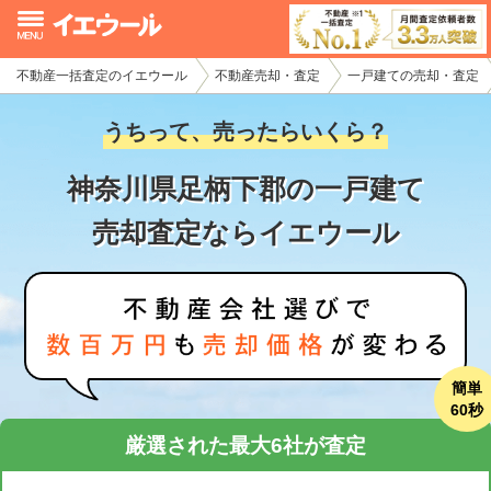
不動産一括査定のイエウール
不動産売却・査定
一戸建ての売却・査定
イエウール加盟希望の不動産会社様
うちって、売ったらいくら？
初めての方へ
神奈川県足柄下郡の一戸建て
不動産売却の流れ
売却査定ならイエウール
不動産の売却・一括査定
家査定シミュレーター
お問い合わせ
簡単
60秒
厳選された最大6社が査定