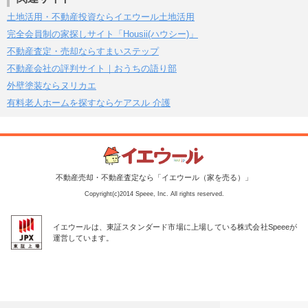
土地活用・不動産投資ならイエウール土地活用
完全会員制の家探しサイト「Housii(ハウシー)」
不動産査定・売却ならすまいステップ
不動産会社の評判サイト｜おうちの語り部
外壁塗装ならヌリカエ
有料老人ホームを探すならケアスル 介護
不動産売却・不動産査定なら「イエウール（家を売る）」
Copyright(c)2014 Speee, Inc. All rights reserved.
イエウールは、東証スタンダード市場に上場している株式会社Speeeが
運営しています。