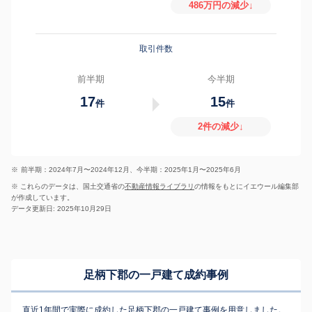
486万円の減少↓
取引件数
前半期
今半期
17
15
件
件
2件の減少↓
※
前半期：2024年7月〜2024年12月、今半期：2025年1月〜2025年6月
※ これらのデータは、国土交通省の
不動産情報ライブラリ
の情報をもとにイエウール編集部
が作成しています。
データ更新日: 2025年10月29日
足柄下郡の一戸建て成約事例
直近1年間で実際に成約した足柄下郡の一戸建て事例を用意しました。