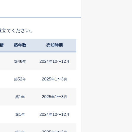
役立てください。
積
築年数
売却時期
48
2024
10〜12
築
年
年
月
52
2025
1〜3
築
年
年
月
1
2025
1〜3
㎡
築
年
年
月
1
2024
10〜12
㎡
築
年
年
月
1
2025
1〜3