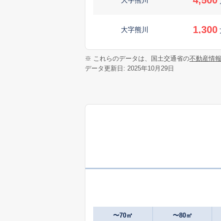
1,300
大字熊川
5,000
※ これらのデータは、国土交通省の
不動産情
大字熊川
データ更新日: 2025年10月29日
3,000
大字熊川
4,000
大字福生
1,300
大字福生
1,700
大字福生
2,000
大字福生
〜70㎡
〜80㎡