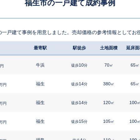
福生市の一戸建て成約事例
の一戸建て事例を用意しました。売却価格の参考情報としてお
最寄駅
駅徒歩
土地面積
延床面
牛浜
10
70
65
徒歩
分
㎡
㎡
円
福生
14
380
65
徒歩
分
㎡
㎡
万円
福生
14
120
100
徒歩
分
㎡
万円
福生
15
105
100
徒歩
分
㎡
万円
拝島
4
110
100