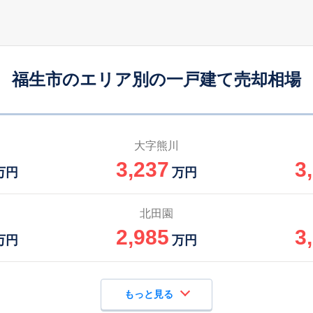
東福生
4
170
95
徒歩
分
㎡
㎡
万円
福生市のエリア別の一戸建て売却相場
大字熊川
3,237
3
万円
万円
北田園
2,985
3
万円
万円
もっと見る