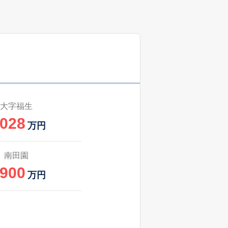
13
2025
7〜9
築
年
年
月
大字福生
,028
万円
南田園
,900
万円