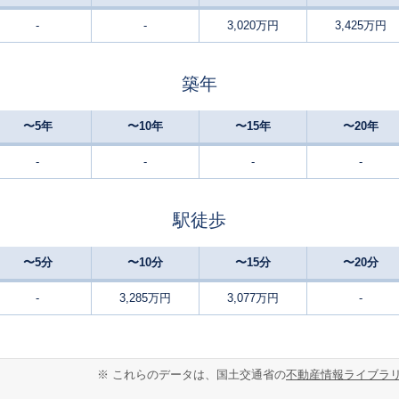
-
-
3,020万円
3,425万円
福生
7
130
-
徒歩
分
㎡
㎡
万円
築年
福生
9
125
100
徒歩
分
㎡
万円
〜5年
〜10年
〜15年
〜20年
福生
9
125
95
徒歩
分
㎡
㎡
万円
-
-
-
-
福生
9
80
70
徒歩
分
㎡
㎡
円
駅徒歩
福生
16
135
75
徒歩
分
㎡
㎡
万円
〜5分
〜10分
〜15分
〜20分
熊川
6
115
100
徒歩
分
㎡
-
3,285万円
3,077万円
-
万円
熊川
8
115
100
徒歩
分
㎡
万円
※ これらのデータは、国土交通省の
不動産情報ライブラ