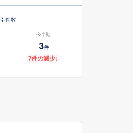
引件数
今半期
3
件
7件の減少↓