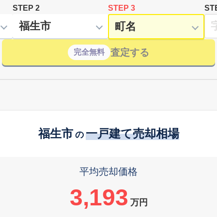
STEP 2
STEP 3
ST
査定する
完全無料
福生市
一戸建て売却相場
の
平均売却価格
3,193
万円