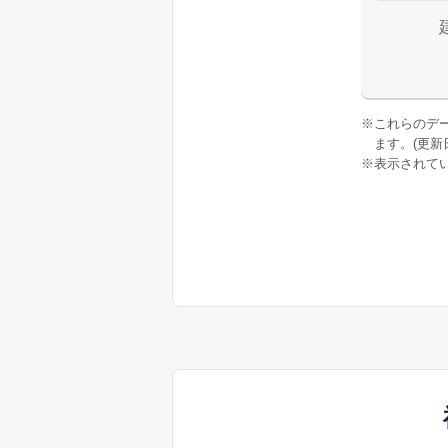
※
これらのデ
ます。(更新日:
※
表示されてい