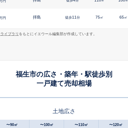
徒歩
分
㎡
万円
拝島
11
75
65
徒歩
分
㎡
㎡
万円
報ライブラリ
をもとにイエウール編集部が作成しています。
熊川
5
155
105
徒歩
分
㎡
万円
牛浜
5
120
95
徒歩
分
㎡
㎡
万円
牛浜
8
175
130
徒歩
分
㎡
万円
福生市の広さ・築年・駅徒歩別
一戸建て売却相場
牛浜
9
90
65
徒歩
分
㎡
㎡
万円
牛浜
11
340
-
徒歩
分
㎡
㎡
万円
土地広さ
福生
2
105
80
徒歩
分
㎡
㎡
万円
〜90㎡
〜100㎡
〜110㎡
〜120㎡