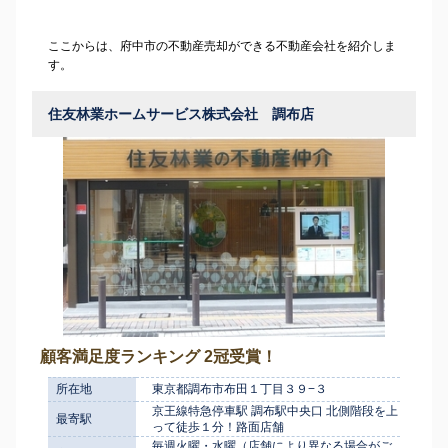
ここからは、府中市の不動産売却ができる不動産会社を紹介しま
す。
住友林業ホームサービス株式会社 調布店
顧客満足度ランキング 2冠受賞！
所在地
東京都調布市布田１丁目３９−３
京王線特急停車駅 調布駅中央口 北側階段を上
最寄駅
って徒歩１分！路面店舗
毎週火曜・水曜（店舗により異なる場合がご