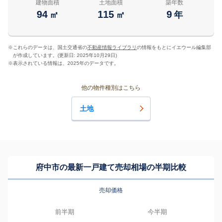
建物面積
土地面積
築年数
94
115
9
㎡
㎡
年
※
これらのデータは、国土交通省の
不動産情報ライブラリ
の情報をもとにイエウール編集部
が作成しています。(更新日: 2025年10月29日)
※
表示されている情報は、2025年のデータです。
他の物件種別はこちら
土地
府中市の最新一戸建て売却相場の半期比較
売却価格
前半期
今半期