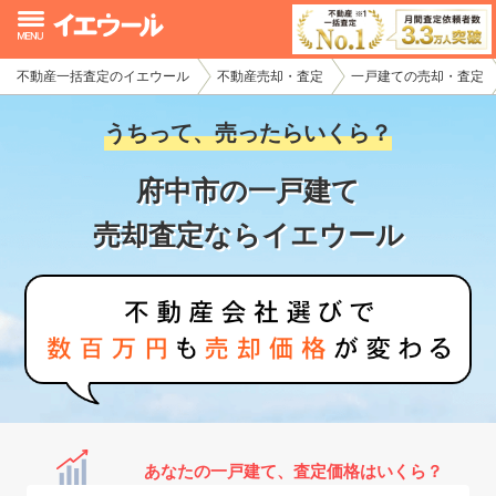
不動産一括査定のイエウール
不動産売却・査定
一戸建ての売却・査定
イエウール加盟希望の不動産会社様
うちって、売ったらいくら？
初めての方へ
府中市の一戸建て
不動産売却の流れ
売却査定ならイエウール
不動産の売却・一括査定
家査定シミュレーター
お問い合わせ
あなたの一戸建て、査定価格はいくら？