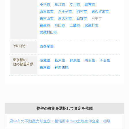
小平市
狛江市
立川市
調布市
西東京市
八王子市
羽村市
東久留米市
東村山市
東大和市
日野市
府中市
福生市
町田市
三鷹市
武蔵野市
武蔵村山市
そのほか
西多摩郡
東京都の
茨城県
栃木県
群馬県
埼玉県
千葉県
他の都道府県
東京都
神奈川県
物件の種別を選択して査定を依頼
府中市の不動産売却査定・相場
府中市の土地売却査定・相場