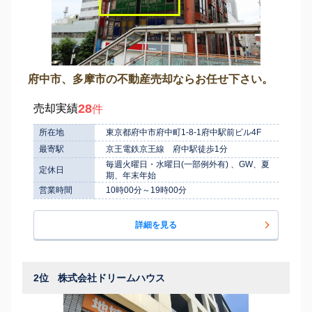
府中市、多摩市の不動産売却ならお任せ下さい。
28
売却実績
件
所在地
東京都府中市府中町1-8-1府中駅前ビル4F
最寄駅
京王電鉄京王線 府中駅徒歩1分
毎週火曜日・水曜日(一部例外有) 、GW、夏
定休日
期、年末年始
営業時間
10時00分～19時00分
詳細を見る
2位
株式会社ドリームハウス