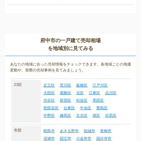
府中市の一戸建て売却相場
を地域別に見てみる
あなたの地域に合った売却情報をチェックできます。各地域ごとの地価
変動や、実際の売却事例を見てみましょう。
23区
足立区
荒川区
板橋区
江戸川区
大田区
葛飾区
北区
江東区
品川区
渋谷区
新宿区
杉並区
墨田区
世田谷区
台東区
中央区
豊島区
中野区
練馬区
文京区
港区
目黒区
市部
昭島市
あきる野市
稲城市
青梅市
清瀬市
国立市
小金井市
国分寺市