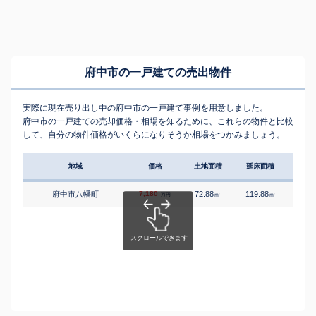
府中市の一戸建ての売出物件
実際に現在売り出し中の府中市の一戸建て事例を用意しました。
府中市の一戸建ての売却価格・相場を知るために、これらの物件と比較
して、自分の物件価格がいくらになりそうか相場をつかみましょう。
地域
価格
土地面積
延床面積
築年
府中市八幡町
7,180
72.88
119.88
6
㎡
㎡
築
万円