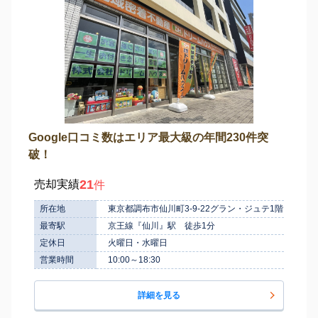
Google口コミ数はエリア最大級の年間230件突
破！
21
売却実績
件
所在地
東京都調布市仙川町3-9-22グラン・ジュテ1階
最寄駅
京王線『仙川』駅 徒歩1分
定休日
火曜日・水曜日
営業時間
10:00～18:30
詳細を見る