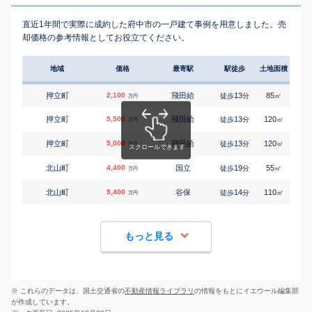
直近1年間で実際に成約した府中市の一戸建て事例を用意しました。売
却価格の参考情報としてお役立てください。
地域
価格
最寄駅
駅徒歩
土地面積
延床
押立町
2,100
飛田給
13
85
65
徒歩
分
㎡
万円
押立町
5,500
飛田給
13
120
95
徒歩
分
㎡
万円
押立町
5,000
飛田給
13
120
95
徒歩
分
㎡
万円
北山町
4,400
国立
19
55
85
徒歩
分
㎡
万円
北山町
5,400
谷保
14
110
85
徒歩
分
㎡
万円
もっと見る
※ これらのデータは、国土交通省の
不動産情報ライブラリ
の情報をもとにイエウール編集部
が作成しています。