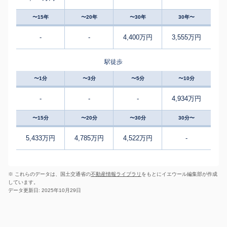
〜15年
〜20年
〜30年
30年〜
-
-
4,400万円
3,555万円
駅徒歩
〜1分
〜3分
〜5分
〜10分
-
-
-
4,934万円
〜15分
〜20分
〜30分
30分〜
5,433万円
4,785万円
4,522万円
-
※ これらのデータは、国土交通省の
不動産情報ライブラリ
をもとにイエウール編集部が作成
しています。
データ更新日: 2025年10月29日