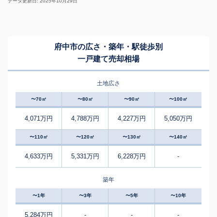
データ更新日: 2025年10月29日
府中市の広さ・築年・駅徒歩別
一戸建て売却相場
土地広さ
〜70㎡
〜80㎡
〜90㎡
〜100㎡
4,071万円
4,788万円
4,227万円
5,050万円
〜110㎡
〜120㎡
〜130㎡
〜140㎡
4,633万円
5,331万円
6,228万円
-
築年
〜1年
〜3年
〜5年
〜10年
5,284万円
-
-
-