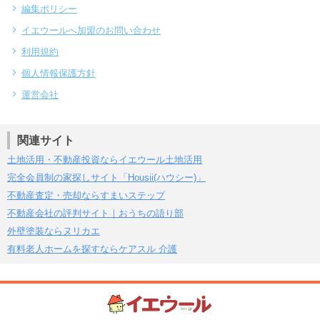
編集ポリシー
イエウールへ加盟のお問い合わせ
利用規約
個人情報保護方針
運営会社
関連サイト
土地活用・不動産投資ならイエウール土地活用
完全会員制の家探しサイト「Housii(ハウシー)」
不動産査定・売却ならすまいステップ
不動産会社の評判サイト｜おうちの語り部
外壁塗装ならヌリカエ
有料老人ホームを探すならケアスル 介護