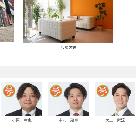
店舗内観
小原 幸也
中丸 建寿
大上 武流