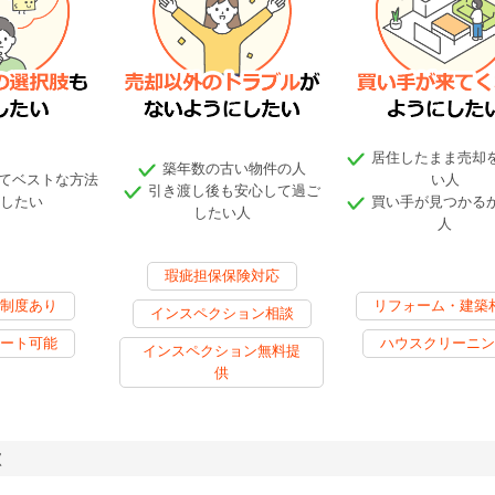
居住したまま売却
築年数の古い物件の人
てベストな方法
い人
引き渡し後も安心して過ご
したい
買い手が見つかる
したい人
人
瑕疵担保保険対応
制度あり
リフォーム・建築
インスペクション相談
ート可能
ハウスクリーニン
インスペクション無料提
供
徴