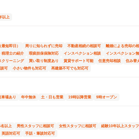
年以上
（最短即日）
周りに知られずに売却
不動産相続の相談可
離婚による売却の
・税理士の紹介
瑕疵担保保険対応
インスペクション相談
インスペクション
スクリーニング
買い取り制度あり
賃貸サポート可能
任意売却相談
住み替
相談可
小さい物件も対応可
再建築不可でも対応可
駐車場あり
年中無休
土・日も営業
19時以降営業
9時オープン
5名以上
男性スタッフに相談可
女性スタッフに相談可
経験10年以上スタッ
英語対応可
手話・筆談対応可