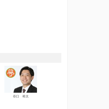
キッズルーム
谷口 裕太