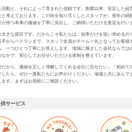
た活動と、それによって育まれた信頼です。創業以来、安定した経
だと考えております。この街を知り尽くしたスタッフが、長年の経
産が持つ本来の価値を丁寧に見出し、ご納得いただける査定を行い
の大きな節目です。だからこそ私たちは、効率だけを追い求めるの
若手からベテランまで、スタッフ全員がチーム一丸となってお客様
も、一つひとつ丁寧にお答えします。地域に根ざした会社ならでは
のなかで、安心してお任せいただける体制を整えています。
家だから、価値を正しく理解してくれる会社に任せたい」「初めて
でしたら、ぜひ一度私たちにお声がけください。地域と共に歩んで
します。まずはお気軽にご相談ください。
提供サービス