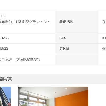
002
布市仙川町3-9-22グラン・ジュ
最寄り駅
京
-3255
FAX
03
18:30
定休日
火
事免許 (04)第089073号
舗写真