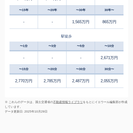
〜15年
〜20年
〜30年
30年〜
-
-
1,565万円
865万円
駅徒歩
〜1分
〜3分
〜5分
〜10分
-
-
-
2,671万円
〜15分
〜20分
〜30分
30分〜
2,770万円
2,785万円
2,487万円
2,055万円
※ これらのデータは、国土交通省の
不動産情報ライブラリ
をもとにイエウール編集部が作成
しています。
データ更新日: 2025年10月29日