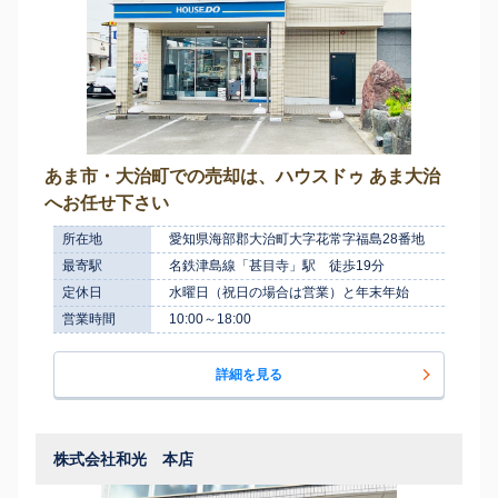
あま市・大治町での売却は、ハウスドゥ あま大治
へお任せ下さい
所在地
愛知県海部郡大治町大字花常字福島28番地
最寄駅
名鉄津島線「甚目寺」駅 徒歩19分
定休日
水曜日（祝日の場合は営業）と年末年始
営業時間
10:00～18:00
詳細を見る
株式会社和光 本店