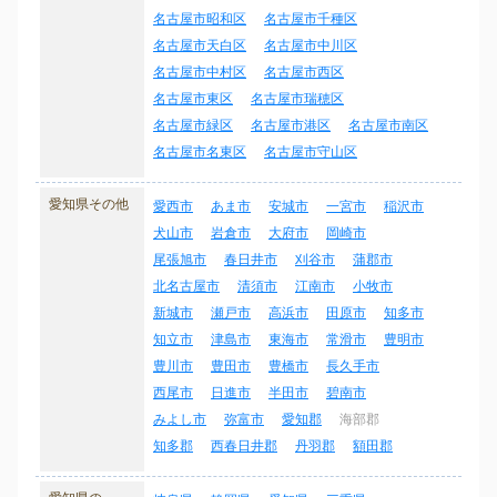
名古屋市昭和区
名古屋市千種区
名古屋市天白区
名古屋市中川区
名古屋市中村区
名古屋市西区
名古屋市東区
名古屋市瑞穂区
名古屋市緑区
名古屋市港区
名古屋市南区
名古屋市名東区
名古屋市守山区
愛知県その他
愛西市
あま市
安城市
一宮市
稲沢市
犬山市
岩倉市
大府市
岡崎市
尾張旭市
春日井市
刈谷市
蒲郡市
北名古屋市
清須市
江南市
小牧市
新城市
瀬戸市
高浜市
田原市
知多市
知立市
津島市
東海市
常滑市
豊明市
豊川市
豊田市
豊橋市
長久手市
西尾市
日進市
半田市
碧南市
みよし市
弥富市
愛知郡
海部郡
知多郡
西春日井郡
丹羽郡
額田郡