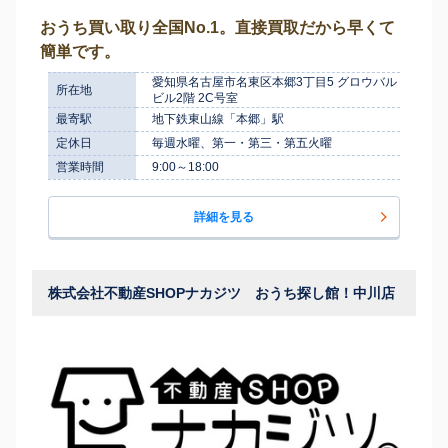
おうち買い取り全国No.1。直接買取だから早くて
簡単です。
愛知県名古屋市名東区本郷3丁目5 グロウバル
所在地
ビル2階 2C号室
最寄駅
地下鉄東山線「本郷」駅
定休日
毎週水曜、第一・第三・第五火曜
営業時間
9:00～18:00
詳細を見る
株式会社不動産SHOPナカジツ おうち探し館！中川店