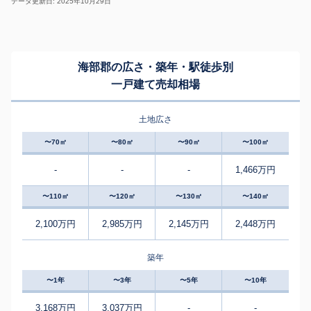
データ更新日: 2025年10月29日
海部郡の広さ・築年・駅徒歩別
一戸建て売却相場
土地広さ
〜70㎡
〜80㎡
〜90㎡
〜100㎡
-
-
-
1,466万円
〜110㎡
〜120㎡
〜130㎡
〜140㎡
2,100万円
2,985万円
2,145万円
2,448万円
築年
〜1年
〜3年
〜5年
〜10年
3,168万円
3,037万円
-
-