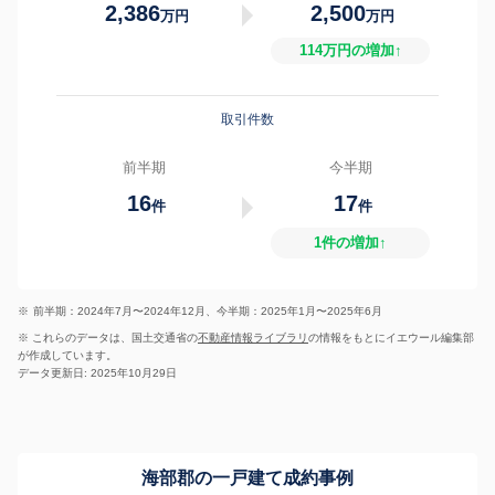
2,386
2,500
万円
万円
114万円の増加↑
取引件数
前半期
今半期
16
17
件
件
1件の増加↑
※
前半期：2024年7月〜2024年12月、今半期：2025年1月〜2025年6月
※ これらのデータは、国土交通省の
不動産情報ライブラリ
の情報をもとにイエウール編集部
が作成しています。
データ更新日: 2025年10月29日
海部郡の一戸建て成約事例