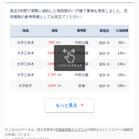
直近1年間で実際に成約した海部郡の一戸建て事例を用意しました。売
却価格の参考情報としてお役立てください。
地域
価格
最寄駅
駅徒歩
土地面積
延床
大字三本木
580
中村公園
-
60
55
徒歩
分
㎡
万円
大字三本木
2,600
中村公園
-
135
110
徒歩
分
㎡
万円
大字三本木
2,800
中村公園
-
140
100
徒歩
分
㎡
万円
大字三本木
1,700
中村公園
-
100
115
徒歩
分
㎡
万円
大字砂子
1,800
岩塚
-
240
210
徒歩
分
㎡
万円
もっと見る
※ これらのデータは、国土交通省の
不動産情報ライブラリ
の情報をもとにイエウール編集部
が作成しています。