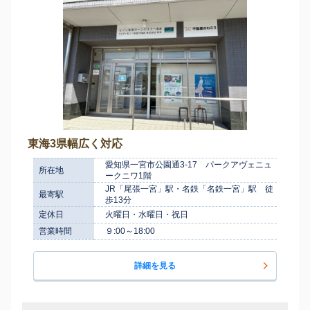
東海3県幅広く対応
愛知県一宮市公園通3-17 パークアヴェニュ
所在地
ークニワ1階
JR「尾張一宮」駅・名鉄「名鉄一宮」駅 徒
最寄駅
歩13分
定休日
火曜日・水曜日・祝日
営業時間
９:00～18:00
詳細を見る