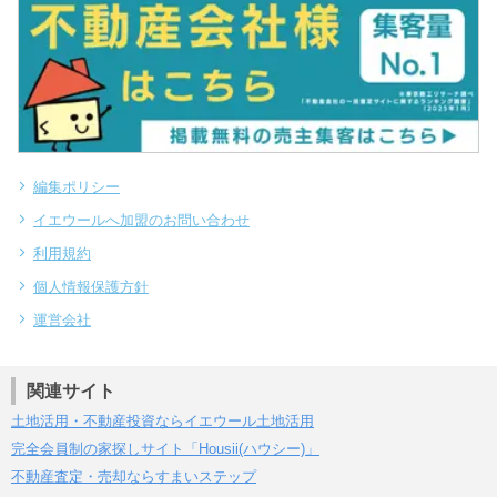
編集ポリシー
イエウールへ加盟のお問い合わせ
利用規約
個人情報保護方針
運営会社
関連サイト
土地活用・不動産投資ならイエウール土地活用
完全会員制の家探しサイト「Housii(ハウシー)」
不動産査定・売却ならすまいステップ