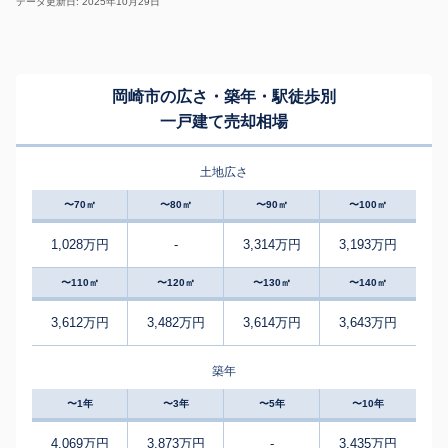
データ更新日: 2025年10月29日
岡崎市の広さ・築年・駅徒歩別
一戸建て売却相場
土地広さ
〜70㎡
〜80㎡
〜90㎡
〜100㎡
1,028万円
-
3,314万円
3,193万円
〜110㎡
〜120㎡
〜130㎡
〜140㎡
3,612万円
3,482万円
3,614万円
3,643万円
築年
〜1年
〜3年
〜5年
〜10年
4,069万円
3,873万円
-
3,435万円