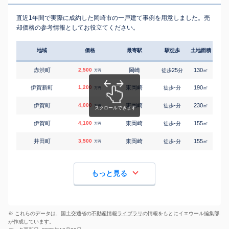
直近1年間で実際に成約した岡崎市の一戸建て事例を用意しました。売
却価格の参考情報としてお役立てください。
地域
価格
最寄駅
駅徒歩
土地面積
延床
赤渋町
2,500
岡崎
25
130
95
徒歩
分
㎡
万円
伊賀新町
1,200
東岡崎
-
190
120
徒歩
分
㎡
万円
伊賀町
4,000
東岡崎
-
230
100
徒歩
分
㎡
万円
伊賀町
4,100
東岡崎
-
155
105
徒歩
分
㎡
万円
井田町
3,500
東岡崎
-
155
105
徒歩
分
㎡
万円
もっと見る
※ これらのデータは、国土交通省の
不動産情報ライブラリ
の情報をもとにイエウール編集部
が作成しています。