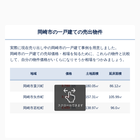
岡崎市の一戸建ての売出物件
実際に現在売り出し中の岡崎市の一戸建て事例を用意しました。
岡崎市の一戸建ての売却価格・相場を知るために、これらの物件と比較
して、自分の物件価格がいくらになりそうか相場をつかみましょう。
地域
価格
土地面積
延床面積
築年
岡崎市蓑川町
3,780
180.05
86.12
7
㎡
㎡
築
万円
岡崎市矢作町
3,190
157.31
105.99
1
㎡
㎡
築
万円
岡崎市若松町
4,680
138.97
96.0
4
㎡
㎡
築
万円