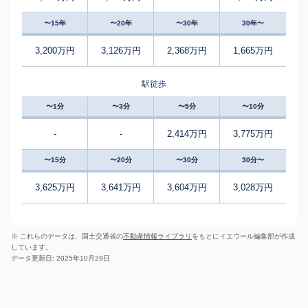
〜15年
〜20年
〜30年
30年〜
3,200万円
3,126万円
2,368万円
1,665万円
駅徒歩
〜1分
〜3分
〜5分
〜10分
-
-
2,414万円
3,775万円
〜15分
〜20分
〜30分
30分〜
3,625万円
3,641万円
3,604万円
3,028万円
※ これらのデータは、国土交通省の
不動産情報ライブラリ
をもとにイエウール編集部が作成
しています。
データ更新日: 2025年10月29日