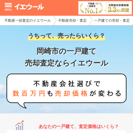
不動産一括査定のイエウール
不動産売却・査定
一戸建ての売却・査定
イエウール加盟希望の不動産会社様
うちって、売ったらいくら？
初めての方へ
岡崎市の一戸建て
不動産売却の流れ
売却査定ならイエウール
不動産の売却・一括査定
家査定シミュレーター
お問い合わせ
あなたの一戸建て、査定価格はいくら？