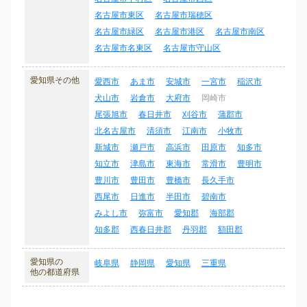
名古屋市東区
名古屋市瑞穂区
名古屋市緑区
名古屋市港区
名古屋市南区
名古屋市名東区
名古屋市守山区
愛知県その他
愛西市
あま市
安城市
一宮市
稲沢市
犬山市
岩倉市
大府市
岡崎市
尾張旭市
春日井市
刈谷市
蒲郡市
北名古屋市
清須市
江南市
小牧市
新城市
瀬戸市
高浜市
田原市
知多市
知立市
津島市
東海市
常滑市
豊明市
豊川市
豊田市
豊橋市
長久手市
西尾市
日進市
半田市
碧南市
みよし市
弥富市
愛知郡
海部郡
知多郡
西春日井郡
丹羽郡
額田郡
愛知県の
岐阜県
静岡県
愛知県
三重県
他の都道府県