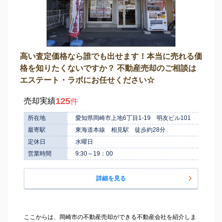
高い査定価格なら誰でも出せます！本当に売れる価
格を知りたくないですか？ 不動産売却のご相談は
エステート・ラボにお任せください☆
125
売却実績
件
所在地
愛知県岡崎市上地6丁目1-19 明友ビル101
最寄駅
東海道本線 相見駅 徒歩約28分
定休日
水曜日
営業時間
9:30～19：00
詳細を見る
ここからは、岡崎市の不動産売却ができる不動産会社を紹介しま