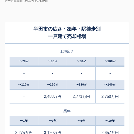
データ更新日: 2025年10月29日
半田市の広さ・築年・駅徒歩別
一戸建て売却相場
土地広さ
〜70㎡
〜80㎡
〜90㎡
〜100㎡
-
-
-
-
〜110㎡
〜120㎡
〜130㎡
〜140㎡
-
2,488万円
2,771万円
2,750万円
築年
〜1年
〜3年
〜5年
〜10年
3,275万円
3,120万円
-
2,457万円