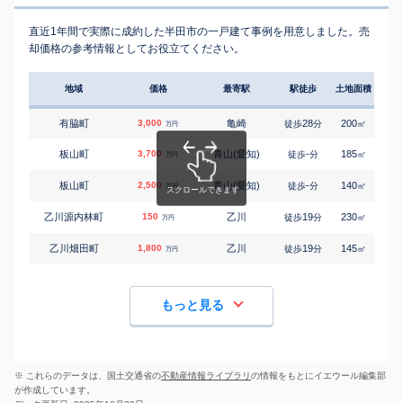
直近1年間で実際に成約した半田市の一戸建て事例を用意しました。売
却価格の参考情報としてお役立てください。
地域
価格
最寄駅
駅徒歩
土地面積
延床
有脇町
3,000
亀崎
28
200
100
徒歩
分
㎡
万円
板山町
3,700
青山(愛知)
-
185
105
徒歩
分
㎡
万円
板山町
2,500
青山(愛知)
-
140
105
徒歩
分
㎡
万円
乙川源内林町
150
乙川
19
230
75
徒歩
分
㎡
万円
乙川畑田町
1,800
乙川
19
145
100
徒歩
分
㎡
万円
もっと見る
※ これらのデータは、国土交通省の
不動産情報ライブラリ
の情報をもとにイエウール編集部
が作成しています。