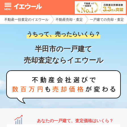
不動産一括査定のイエウール
不動産売却・査定
一戸建ての売却・査定
イエウール加盟希望の不動産会社様
うちって、売ったらいくら？
初めての方へ
半田市の一戸建て
不動産売却の流れ
売却査定ならイエウール
不動産の売却・一括査定
家査定シミュレーター
お問い合わせ
あなたの一戸建て、査定価格はいくら？