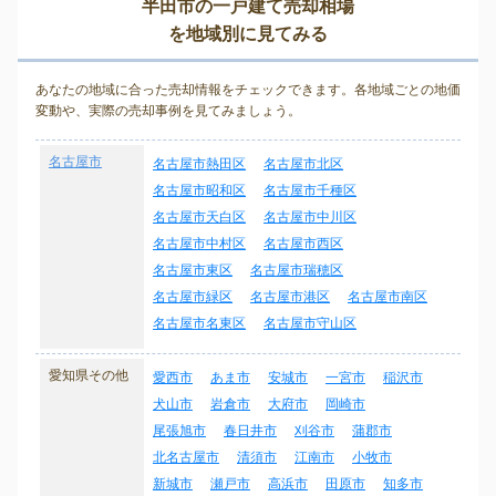
半田市の一戸建て売却相場
を地域別に見てみる
あなたの地域に合った売却情報をチェックできます。各地域ごとの地価
変動や、実際の売却事例を見てみましょう。
名古屋市
名古屋市熱田区
名古屋市北区
名古屋市昭和区
名古屋市千種区
名古屋市天白区
名古屋市中川区
名古屋市中村区
名古屋市西区
名古屋市東区
名古屋市瑞穂区
名古屋市緑区
名古屋市港区
名古屋市南区
名古屋市名東区
名古屋市守山区
愛知県その他
愛西市
あま市
安城市
一宮市
稲沢市
犬山市
岩倉市
大府市
岡崎市
尾張旭市
春日井市
刈谷市
蒲郡市
北名古屋市
清須市
江南市
小牧市
新城市
瀬戸市
高浜市
田原市
知多市