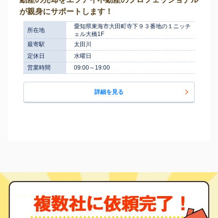
が親身にサポートします！
愛知県東海市大田町寺下９３番地の１ニッチ
所在地
ェル大橋1F
最寄駅
太田川
定休日
水曜日
営業時間
09:00～19:00
詳細を見る