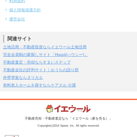
利用規約
個人情報保護方針
運営会社
関連サイト
土地活用・不動産投資ならイエウール土地活用
完全会員制の家探しサイト「Housii(ハウシー)」
不動産査定・売却ならすまいステップ
不動産会社の評判サイト｜おうちの語り部
外壁塗装ならヌリカエ
有料老人ホームを探すならケアスル 介護
不動産売却・不動産査定なら「イエウール（家を売る）」
Copyright(c)2014 Speee, Inc. All rights reserved.