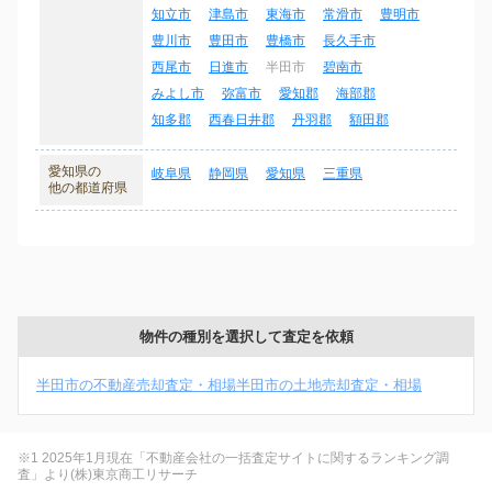
知立市
津島市
東海市
常滑市
豊明市
豊川市
豊田市
豊橋市
長久手市
西尾市
日進市
半田市
碧南市
みよし市
弥富市
愛知郡
海部郡
知多郡
西春日井郡
丹羽郡
額田郡
愛知県の
岐阜県
静岡県
愛知県
三重県
他の都道府県
物件の種別を選択して査定を依頼
半田市の不動産売却査定・相場
半田市の土地売却査定・相場
※1 2025年1月現在「不動産会社の一括査定サイトに関するランキング調
査」より(株)東京商工リサーチ