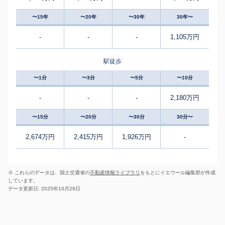
〜15年
〜20年
〜30年
30年〜
-
-
-
1,105万円
駅徒歩
〜1分
〜3分
〜5分
〜10分
-
-
-
2,180万円
〜15分
〜20分
〜30分
30分〜
2,674万円
2,415万円
1,926万円
-
※ これらのデータは、国土交通省の
不動産情報ライブラリ
をもとにイエウール編集部が作成
しています。
データ更新日: 2025年10月29日