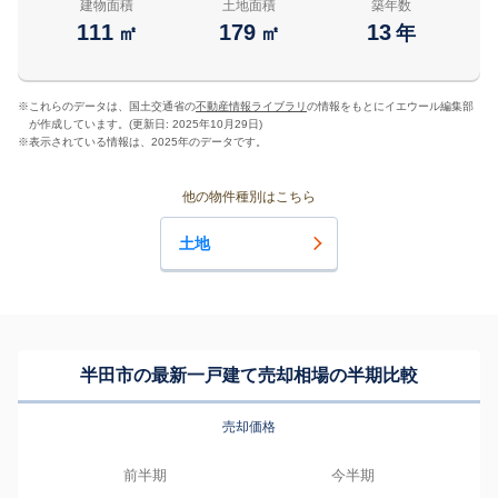
建物面積
土地面積
築年数
111
179
13
㎡
㎡
年
※
これらのデータは、国土交通省の
不動産情報ライブラリ
の情報をもとにイエウール編集部
が作成しています。(更新日: 2025年10月29日)
※
表示されている情報は、2025年のデータです。
他の物件種別はこちら
土地
半田市の最新一戸建て売却相場の半期比較
売却価格
前半期
今半期