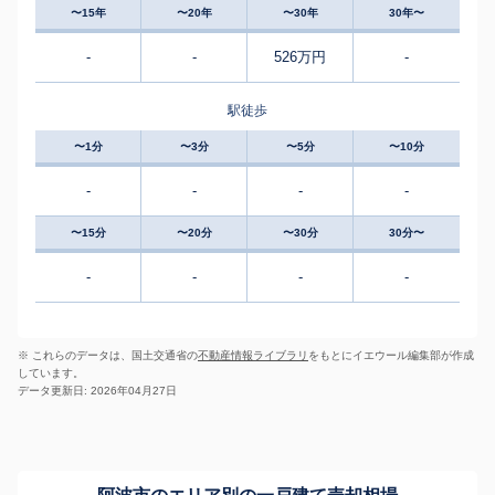
〜15年
〜20年
〜30年
30年〜
-
-
526万円
-
駅徒歩
〜1分
〜3分
〜5分
〜10分
-
-
-
-
〜15分
〜20分
〜30分
30分〜
-
-
-
-
※ これらのデータは、国土交通省の
不動産情報ライブラリ
をもとにイエウール編集部が作成
しています。
データ更新日: 2026年04月27日