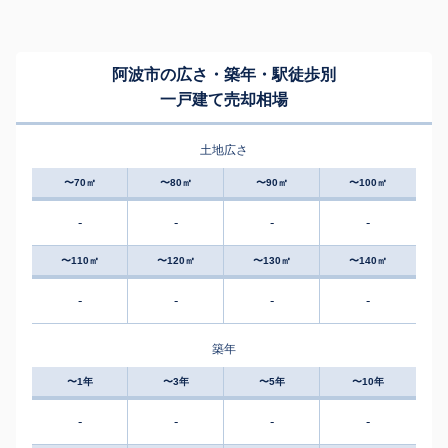
阿波市の広さ・築年・駅徒歩別
一戸建て売却相場
土地広さ
〜70㎡
〜80㎡
〜90㎡
〜100㎡
-
-
-
-
〜110㎡
〜120㎡
〜130㎡
〜140㎡
-
-
-
-
築年
〜1年
〜3年
〜5年
〜10年
-
-
-
-