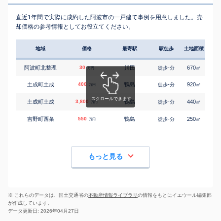
直近1年間で実際に成約した阿波市の一戸建て事例を用意しました。売
却価格の参考情報としてお役立てください。
地域
価格
最寄駅
駅徒歩
土地面積
延床
阿波町北整理
30
川田
-
670
260
徒歩
分
㎡
万円
土成町土成
400
鴨島
-
920
480
徒歩
分
㎡
万円
土成町土成
3,800
鴨島
-
440
185
徒歩
分
㎡
万円
吉野町西条
550
鴨島
-
250
100
徒歩
分
㎡
万円
もっと見る
※ これらのデータは、国土交通省の
不動産情報ライブラリ
の情報をもとにイエウール編集部
が作成しています。
データ更新日: 2026年04月27日