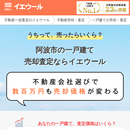
不動産一括査定のイエウール
不動産売却・査定
一戸建ての売却・査定
イエウール加盟希望の不動産会社様
うちって、売ったらいくら？
初めての方へ
阿波市の一戸建て
不動産売却の流れ
売却査定ならイエウール
不動産の売却・一括査定
家査定シミュレーター
お問い合わせ
あなたの一戸建て、査定価格はいくら？