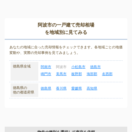
阿波市の一戸建て売却相場
を地域別に見てみる
あなたの地域に合った売却情報をチェックできます。各地域ごとの地価
変動や、実際の売却事例を見てみましょう。
徳島県全域
阿南市
阿波市
小松島市
徳島市
鳴門市
美馬市
板野郡
海部郡
名西郡
徳島県の
徳島県
香川県
愛媛県
高知県
他の都道府県